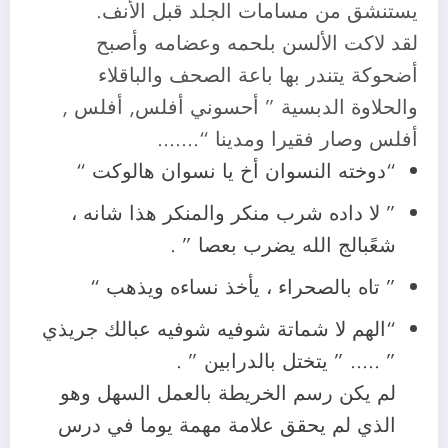
يستنشق من مسامات الجلد قبل الأنف.
لقد لاكت الألسن بلحمه وعضامه وأصبح
أضحوكة يتندر بها باعة الصحف والباقلاء
والحلاوة الدبسية ” أحسوني أفلس, أفلس ,
أفلس وصار فقيرا ومدينا “…….
“دوخته النسوان أخ يا نسوان هالوكت “
” لا داده شرب منكر والمنكر هذا شانه ،
شعًبالج الله يضرب بعصا ” .
” تاه بالصحراء ، يأخذ نساءه ويذهب “
“الهم لا شماتة شوفيه شوفيه عبالك جريذي
” ….. ” يتختل بالدرابين ” .
لم يكن رسم الخريطة بالعمل السهل وهو
الذي لم يحقق علامة مهمة يوما في درس