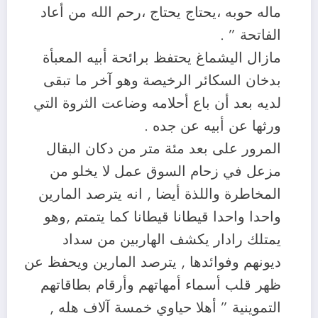
ماله حوبه ،يحتاج يحتاج ،رحم الله من أعاد
الفاتحة ” .
مازال اليشماغ يحتفظ برائحة أبيه المعبأة
بدخان السكائر الرخيصة وهو آخر ما تبقى
لديه بعد أن باع أحلامه وضاعت الثروة التي
ورثها عن أبيه عن جده .
المرور على بعد مئة متر من دكان البقال
مزعل في زحام السوق عمل لا يخلو من
المخاطرة واللذة أيضا , انه يترصد المارين
واحدا واحدا قيطانا قيطانا كما يتمتم ,وهو
يمتلك رادار يكشف الهاربين من سداد
ديونهم وفوائدها , يترصد المارين ويحفظ عن
ظهر قلب أسماء أمهاتهم وأرقام بطاقاتهم
التموينية ” أهلا حياوي خمسة آلاف هله ,