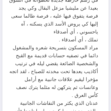
في رسم خارطة جديدة لخطواته في السوق
بعيدا عن مليشيا مزعل البقال وكي يجد
فرصة يتفوق فيها عليه ، فرصة طالما سعى
إليها كي يروض الأسد الذي يسكنه ، آه
ياحسوني ، أي أصدقاء
تملك ، أي أصدقاء .
مراد المسكون بتسريحة شعره والمشغول
دائما في تصفيه حسابات قديمة مع القبح
والشخصية الضائعة يقضي ليله في ترتيب
أكاذيب يعدها تحت مخدته للصباح ، لقد اتجه
مؤخرا ليقيم علاقات جانبية مع أرامل
وعانسات ثم يتركهن له مثلما يترك نصف
كأس العرق .
عدنان الذي يكثر من النقاشات الجانبية