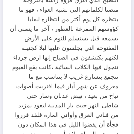
البطيخ الذي اغرق فروة رأسه باللزوجة
منصتا لكلماتهم التي تشبه العواء ، فهو ما
ينتظره كل يوم أكثر من انتظاره لبقايا
كؤوسهم الممرغة بالعطور ، آخر ما يتمنى أن
يسمعه قبل يستسلم للنوم على الأرض
المفتوحة التي يجلسون عليها ليلا كجنينة
لكنهم يكتشفون في الصباح إنها ارض جرداء
تتجول فيها الكلاب السائبة ،كانت بقع الغيوم
تتجمع بتسارع غريب لا يتناسب مع ما
معروف عن شهر أيار فيما اقتربت أصوات
نباح من بعيد ، نهض عدنان وسار حتى
شاطى النهر حيث بار المدينة ليعود بمزيد
من قناني العرق وأواني المازه فلقد قرروا
فجأة أن يقضوا الليل في هذا المكان دون