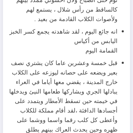
نوم حتى الصباح ولان أحسوني ممدد بينهم
كالساقط من رأس شلال ، يستمع لهم
ولأصوات الكلاب القادمة من بعيد .
انه جائع اليوم ، لقد شاهدته يجمع كسر الخبز
اليابس من أكياس
القمامة اليوم
قبل خمسة وعشرين عاما كان يشتري نصف
بعير ويضعه على حصانه ليوزعه على الكلاب
خارج المدينة ، يقضي معها أياما في العراء
يبادلها الجري ويشاركها طعامها النيئ ويدخلها
في خيمته حين تسقط الأمطار ويتمدد على
أجسادها الدافئة ،لقد أقام مملكة للكلاب
وأعطى كل كلب رقما واسما ووشما على
ظهره وحين يحدث العراك بينهم يطلق