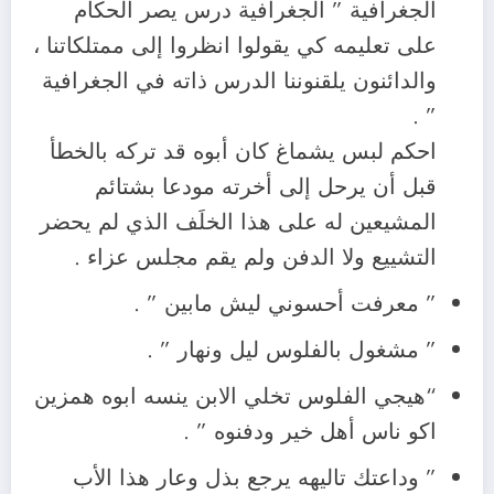
الجغرافية ” الجغرافية درس يصر الحكام
على تعليمه كي يقولوا انظروا إلى ممتلكاتنا ،
والدائنون يلقنوننا الدرس ذاته في الجغرافية
” .
احكم لبس يشماغ كان أبوه قد تركه بالخطأ
قبل أن يرحل إلى أخرته مودعا بشتائم
المشيعين له على هذا الخلَف الذي لم يحضر
التشييع ولا الدفن ولم يقم مجلس عزاء .
” معرفت أحسوني ليش مابين ” .
” مشغول بالفلوس ليل ونهار ” .
“هيجي الفلوس تخلي الابن ينسه ابوه همزين
اكو ناس أهل خير ودفنوه ” .
” وداعتك تاليهه يرجع بذل وعار هذا الأب