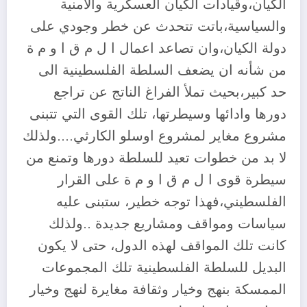
الكيان،وقيادات الكيان العسكرية والأمنية
والسياسية،باتت تتحدث عن خطر وجودي على
دولة الكيان،وان تصاعد اعمال ا ل م ق ا و م ة
من شأنه ان يضعف السلطة الفلسطينية الى
حد كبير،بحيث تملأ الفراغ الناتج عن تراجع
دورها وادائها وسيطرتها، تلك القوى التي تتبنى
مشروع مغاير لمشروع اوسلو الكارثي….ولذلك
لا بد من خطوات تعيد للسلطة دورها وتمنع من
سيطرة قوى ا ل م ق ا و م ة على القرار
الفلسطيني،فهذا توجه خطير، ستبنى عليه
سياسات ومواقف ومشاريع جديدة ..ولذلك
كانت تلك المواقف لهذه الدول، حتى لا يكون
البديل للسلطة الفلسطينية تلك المجموعات
الممسكة بنهج وخيار وثقافة مغايرة لنهج وخيار