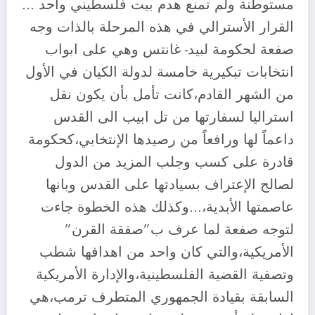
مستوطنة ولم تمنع هدم بيت فلسطيني واحد …
القرار الأسترالي في هذه المرحلة بالذات وجه
صفعة لحكومة لبيد- غانتس وهي على ابواب
انتخابات تبكيرية خامسة لدولة الكيان في الأول
من الشهر القادم،كانت تأمل بأن يكون نقل
استراليا لسفارتها من تل ابيب الى القدس
داعماً لها ورافعاً من رصيدها الإنتخابي،كحكومة
قادرة على كسب وجلب المزيد من الدول
لصالح الإعتراف بسيادتها على القدس وبانها
عاصمتها الأبدية،…وكذلك هذه الخطوة جاءت
لتوجه صفعة لما عرف ب”صفقة القرن”
الأمريكية،والتي كان واحد من اهدافها شطب
وتصفية القضية الفلسطينية،والإدارة الأمريكية
السابقة بقيادة الجمهوري المتطرف ترمب،هي