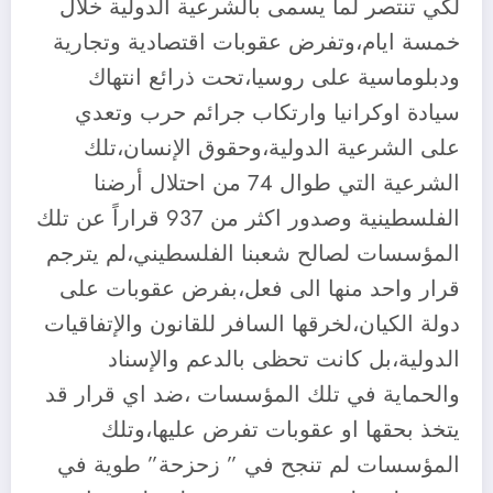
لكي تنتصر لما يسمى بالشرعية الدولية خلال
خمسة ايام،وتفرض عقوبات اقتصادية وتجارية
ودبلوماسية على روسيا،تحت ذرائع انتهاك
سيادة اوكرانيا وارتكاب جرائم حرب وتعدي
على الشرعية الدولية،وحقوق الإنسان،تلك
الشرعية التي طوال 74 من احتلال أرضنا
الفلسطينية وصدور اكثر من 937 قراراً عن تلك
المؤسسات لصالح شعبنا الفلسطيني،لم يترجم
قرار واحد منها الى فعل،بفرض عقوبات على
دولة الكيان،لخرقها السافر للقانون والإتفاقيات
الدولية،بل كانت تحظى بالدعم والإسناد
والحماية في تلك المؤسسات ،ضد اي قرار قد
يتخذ بحقها او عقوبات تفرض عليها،وتلك
المؤسسات لم تنجح في ” زحزحة” طوية في