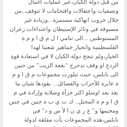
من قبل دولة الكيان،عبر عمليات اغتيال
وتصفيات واعتقالات واقتحامات لا تتوقف ،من
خلال حروب انهاكية مستمرة…وزيادة غير
مسبوقة في وتائر الإستيطان واعتداءات زعران
المستوطنين …الى تنامي ا ل م ق ا و م ة
الفلسطينية وانحياز جماهير شعبنا لهذا
الخيار،ولم تنجح دولة الكيان لا في استعادة قوة
الردع او وقف تدحرج “بقعة الزيت” من جنين
الى نابلس، حيث تبلورت مجموعات م ق ا و م
ة عابرة للأحزاب والفصائل… يقودها شبان ما
بعد بعد اوسلو اكثر جرأة وصلابة وإرادة في م
ق ا و م ة المحتل.. ك ت ي ب ة جنين في جنين
ومخيمها و” ع ر ي ن ا لأ س و د” في
نابلس،هذه المجموعات بأت مقلقة لدولة