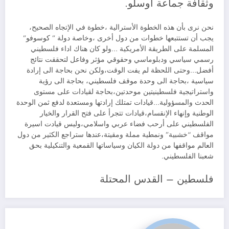
وثقافة جماعة اوسلو.
نحن نرى بأن هذه الخطوة الأسترالية ،خطوة في الإتجاه الصحيح،
يجب أن تستتبعها خطوات من دول أخرى ،وخاصة دولة ” كوسوفو”
المسلمة على الطريقة الأمريكية …ولو كان هناك اداء فلسطيني
رسمي سياسي ودبلوماسي وحقوقي مؤثر وفاعل لتحققت نتائج
أفضل…وحتى اللحظة لم يفت الوقت،ولكن نحن بحاجة الى إرادة
سياسية ،بحاجة الى وحدة موقف فلسطيني، بحاجة الى رؤية
واستراتيجية فلسطينيتين موحدتين،بحاجة لقيادات على مستوى
الحدث والمسؤولية…قيادات تمتلك إرادتها ومستعدة لدفع ثمن الوحدة
الوطنية وإنهاء الإنقسام،قيادات تتجرأ على فتح القرار والخيار
الفلسطيني على أرحب فضاء عربي واسلامي،وليس قيادت اسيرة
مواقف “خشبية” ونمطية مملة ومقيتة،عندها ستراجع الكثير من دول
العالم مواقفها من دولة الكيان وسياساتها القمعية والتنكيلية بحق
شعبنا الفلسطيني.
فلسطين – القدس المحتلة