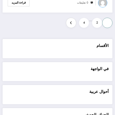
0 تعليقات
قراءة المزيد
Posts
…
4
2
1
pagination
الأقسام
في الواجهة
أحوال عربية
الجزائر الحدث