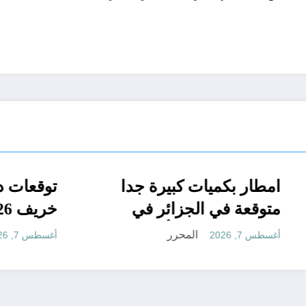
يقية مناسبة
الجزائر الحدث
امطار بكميات كبيرة 
 مستقبلها كبير
متوقعة في الجزائر ف
شهري سبتمبر و أكتوبر
المحرر
المحرر
أغسطس 7, 2026
توق
الجزائر