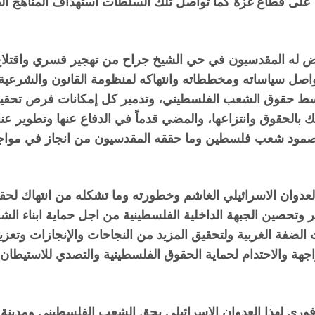
على قطاع غزة كما تواصل تلك السلطات استهداف المناهج الف
رض له المقدسيون في حي الشيخ جراح من تهجير قسري واقتلاع
يواصل سياساته ومخططاته وانتهاكه لمنظومة القانون والشرعية ال
لأبسط حقوق الشعب الفلسطيني، وتدمير كل إمكانات فرص تحقيق
 بالحقوق وانتزاعها، والمضي قدماً في الدفاع عنها وتطوير 
 وصمود شعب فلسطين وما حققه المقدسيون من انجاز في مواجهة 
لعدوان الاسرائيلي الغاشم وخطورته وما تشكله من انتهاك لح
وتحصين الجبهة الداخلية الفلسطينية من اجل حماية ابناء ا
فة الغربية ولتحقيق المزيد من النجاحات والإنجازات وتعزيز ا
 والاحتدام لحماية الحقوق الفلسطينية والتصدي للاستيطان وم
وري لهذا العدوان الإسرائيلي بحق الشعب الفلسطيني ومدينة ا