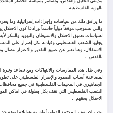
مدينتي الخليل والقدس، وتستمر بسياسة الحصار المشدد 
بالهوية الفلسطينية .
ما يرافق ذلك من سياسات وإجراءات إسرائيلية وما يتع
والتي تستوجب موقفاً دولياً حاسماً ورادعا كون الاحتلال 
لسياسات تعميق الاحتلال والاستيطان والتهويد والتنكر 
يجابها الشعب الفلسطيني وقيادته بكل إصرار على التمسك
الاستقلال، وهنا نعبر عن عميق التقدير والاعتزاز بنضال
بالقدس
.
وفي ظل هذه الممارسات والانتهاكات ومع تصاعد وتيرة ا
لمضاعفة أسباب الصمود والإصرار الفلسطيني على تطوير 
الجماهيري في المخيمات الفلسطينية في جميع محافظات الض
الشعب الفلسطيني التي تقف بكل بطولة في اماكن المواجهة
الاحتلال بحقهم
.
يجب ان يقف المجتمع الدولي أمام مسؤولياته لوضع حد ف