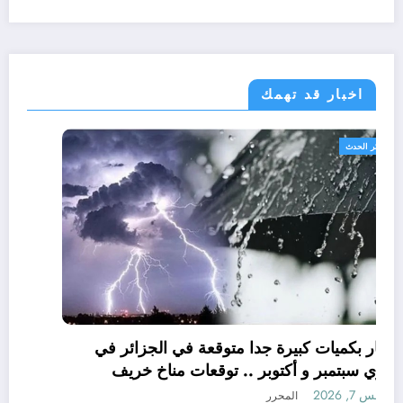
اخبار قد تهمك
الجزائر الحدث
امطار بكميات كبيرة جدا متوقعة في الجزائر في
شهري سبتمبر و أكتوبر .. توقعات مناخ خريف
2026 الجزائر
أغسطس 7, 2026
المحرر