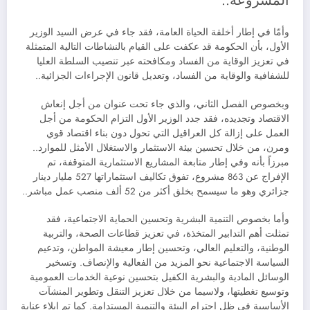
المشروعة..
وأمّا في إطار أخلقة الحياة العامة، فقد جاء في عرض السيد الوزير
الأول، بأن الحكومة قد عكفت على القيام بالنشاطات التالية المتمثلة
في تعزيز الوقاية من الفساد ومكافحته عبر تنصيب السلطة العليا
للشفافية والوقاية من الفساد، وتعديل قانون الإجراءات الجزائية..
وبخصوص الفصل الثاني، والذي جاء تحت عنوان من أجل إنعاش
الاقتصاد وتجديده، فقد جدد الوزير الأول التزام الحكومة من أجل
العمل على إزالة كل العراقيل التي تحول دون بناء اقتصاد قوي
ومرن، من خلال تحسين بيئة الاستثمار والاستغلال الأمثل للموارد..
مبرزاً بأنه وفي إطار متابعة المشاريع الاستثمارية المتوقفة، تم
الإفراج عن 863 مشروع، تفوق تكاليف استثماراتها 527 مليار دينار
جزائري وهو ما سيسمح بخلق أكثر من 52 ألف منصب عمل مباشر..
وأما بخصوص التنمية البشرية وتحسين الحماية الاجتماعية، فقد
تمثلت أهم التدابير المتخذة، في تعزيز قطاعات الصحة، والتربية
الوطنية، والتعليم العالي، وتحسين إطار معيشة المواطن، وتدعيم
السياسة الاجتماعية نحو المزيد من الفعالية والإنصاف. وتسخير
الوسائل المادية والبشرية الكفيل بتحسين نوعية الخدمات العمومية
وتوسيع تغطيتها، ولاسيما من خلال تعزيز التنقل وتطوير المنشآت
الأساسية في ظل احترام البيئة والتنمية المستدامة. كما تم إيلاء عناية