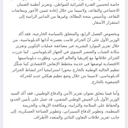
خاصة لتحسين القدرة الشرائية للمواطن، وتعزيز أنظمة الضمان
الاجتماعي والتقاعد، ولاسيما من خلال إعادة تثمين الأجور ومعاشات
التقاعد، وتأسيس منحة البطالة، وغيرها من التدابير الرامية إلى
استقرار الأسعار.
وبخصوص الفصل الرابع، والمتعلق بالسياسة الخارجية، فقد أكد
الوزير الأول على أنّ الجزائر قامت بعصرنة أداتها الدبلوماسية، من
خلال تعزيز الموارد البشرية عبر مضاعفة عمليات التكوين وتعزيز
مكانة الشباب والعنصر النسوي في الجهاز الدبلوماسي.. كما عززت
الجزائر علاقاتها مع إفريقيا والعالم العربي، وطوّرت دبلوماسيتها
الاقتصادية لوضعها في خدمة مخطط الإنعاش الاقتصادي كما شكّل
تنظيم الجالية الوطنية بالخارج محورا استراتيجيا آخر لنشاط الجزائر
الدبلوماسي، لاسيما من خلال وضع تنظيم هيكلي جديد للحركة
الجمعوية بالخارج.
وأما فيما يتعلق بعنوان تعزيز الأمن والدفاع الوطنيين، فقد أكد السيد
الوزير الأول بأن الجيش الوطني الشعبي، قد عمل على تأمين الحدود
والحفاظ على السلامة والترابية، ومكافحة الإرهاب والجريمة
المنظمة، وتطوير الدفاع السيبراني، وتطوير الصناعة العسكرية، إلى
جانب تعزيز علاقات التعاون الثنائي والمتعدد الأطراف.