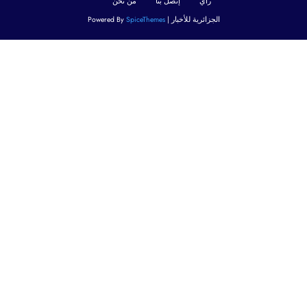
رأي
إتصل بنا
من نحن
الجزائرية للأخبار | Powered By
SpiceThemes