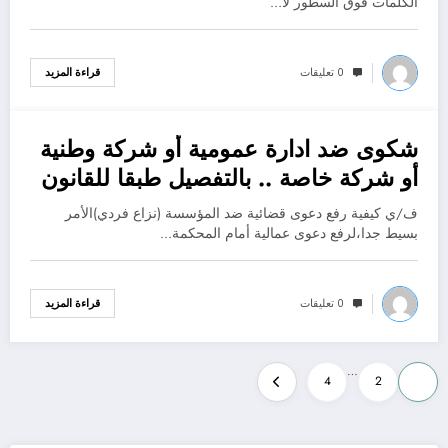
الكلمات فوق السطور لا…
0 تعليقات
قراءة المزيد
شكوى ضد ادارة عمومية أو شركة وطنية
أكتوبر 11, 2022
أو شركة خاصة .. بالتفصيل طبقا للقانون
الجزائري
ف/ي كيفية رفع دعوى قضائية ضد المؤسسة (نزاع فردي)الأمر
بسيط جدا،لرفع دعوى عمالية أمام المحكمة…
0 تعليقات
قراءة المزيد
Posts
…
4
2
1
pagination