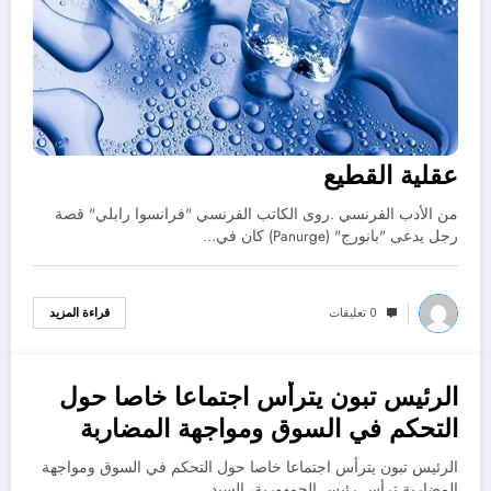
عقلية القطيع
من الأدب الفرنسي .روى الكاتب الفرنسي "فرانسوا رابلي" قصة
رجل يدعى "بانورج" (Panurge) كان في…
0 تعليقات
قراءة المزيد
الرئيس تبون يترأس اجتماعا خاصا حول
أكتوبر 11, 2022
التحكم في السوق ومواجهة المضاربة
الرئيس تبون يترأس اجتماعا خاصا حول التحكم في السوق ومواجهة
المضاربة ترأس رئيس الجمهورية، السيد…