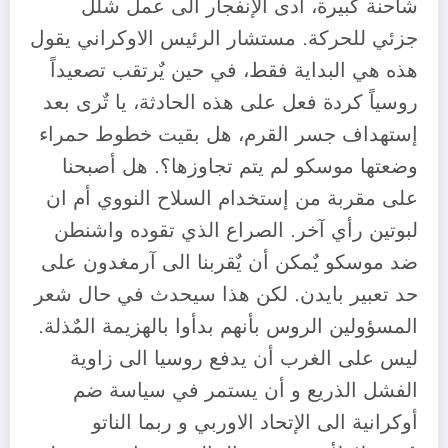
شاحنة كبيرة، أدى الإنفجار الى عمل شلل
جزئي للحركة. مستشار الرئيس الاوكراني يقول
هذه هي البداية فقط، في حين يٌرتقب تصعيداً
روسياً كردة فعل على هذه الحادثة، يا تٌرى بعد
إستهداف جسر القرم، هل بقيت خطوط حمراء
وضعتها موسكو لم يتم تجاوزها؟. هل أصبحنا
على مقربة من إستخدام السلاح النووي أم ان
لبوتين رأي آخر. الصراع الذي تقوده واشنطن
ضد موسكو يٌمكن أن يٌقربنا الى آرمغدون على
حد تعبير بايدن. لكن هذا سيحدث في حال شعر
المسؤولين الروس بأنهم بدأوا بالهزيمة المٌذلة.
ليس على الغرب أن يدفع روسيا الى زاوية
الفشل الذريع و أن يستمر في سياسة ضم
أوكرانية الى الإتحاد الاوربي و ربما الناتو