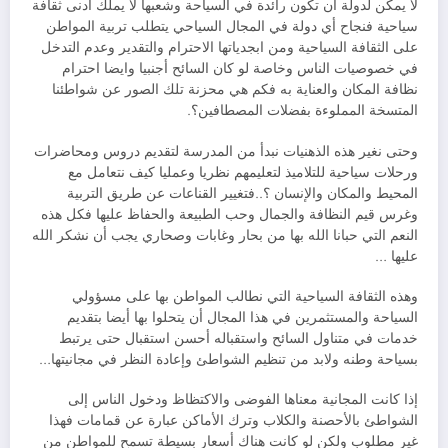
لا يمكن لدولة أن تكون رائدة في السياحة وشعبها لا يملك أدنى ثقافة
سياحية فنجاح أي دولة في المجال السياحي يتطلب تربية المواطن
على الثقافة السياحية ومن ابجدياتها الاحترام والتقدير وعدم التدخل
في خصوصيات الناس وخاصة لو كان السائح أجنبيا وايضا احترام
نظافة المكان والعناية به فكم هي محزنة تلك الصور عن شواطئنا
المتسخة المملوءة بفضلات المصطافين؟.
وحتى نغير هذه الذهنيات نبدأ من المدرسة لتقديم دروس ومحاضرات
ورحلات سياحية للتلاميذ لتعليمهم نظريا وعمليا كيف نتعامل مع
المحيط والمكان والإنسان ؟..فتغيير القناعات عن طريق التربية
وغرس قيم النظافة والجمال وحب الطبيعة والحفاظ عليها فكل هذه
النعم التي حبانا الله بها من بحار وغابات وصحاري يجب أن نشكر الله
عليها …
وهذه الثقافة السياحية التي نطالب المواطن بها على مسؤولي
السياحة والمستثمرين في هذا المجال أن يتحلوا بها أيضا بتقديم
خدمات في متناول السائح واستقباله أحسن استقبال حتى يرتبط
بسياحة وطنه ولابد من تنظيم الشواطئ وإعادة النظر في مجانيتها…
إذا كانت المجانية معناها الفوضى والاكتظاظ ودخول الناس إلى
الشواطئ بالأحصنة والكلاب وترك الأماكن عبارة عن قمامات فهذا
غير مطلوب ولكن لو كانت هناك أسعار بسيطة تسمح للمواطن من