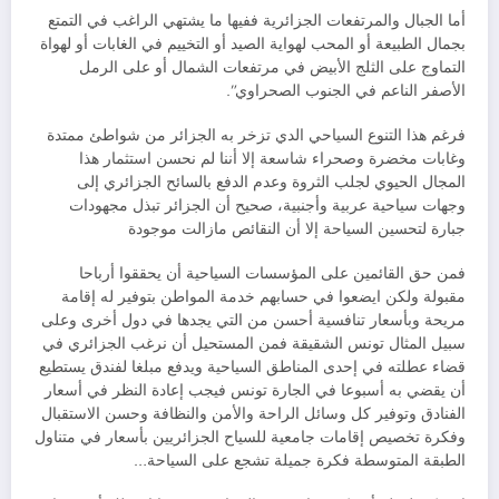
أما الجبال والمرتفعات الجزائرية ففيها ما يشتهي الراغب في التمتع
بجمال الطبيعة أو المحب لهواية الصيد أو التخييم في الغابات أو لهواة
التماوج على الثلج الأبيض في مرتفعات الشمال أو على الرمل
الأصفر الناعم في الجنوب الصحراوي”.
فرغم هذا التنوع السياحي الدي تزخر به الجزائر من شواطئ ممتدة
وغابات مخضرة وصحراء شاسعة إلا أننا لم نحسن استثمار هذا
المجال الحيوي لجلب الثروة وعدم الدفع بالسائح الجزائري إلى
وجهات سياحية عربية وأجنبية، صحيح أن الجزائر تبذل مجهودات
جبارة لتحسين السياحة إلا أن النقائص مازالت موجودة
فمن حق القائمين على المؤسسات السياحية أن يحققوا أرباحا
مقبولة ولكن ايضعوا في حسابهم خدمة المواطن بتوفير له إقامة
مريحة وبأسعار تنافسية أحسن من التي يجدها في دول أخرى وعلى
سبيل المثال تونس الشقيقة فمن المستحيل أن نرغب الجزائري في
قضاء عطلته في إحدى المناطق السياحية ويدفع مبلغا لفندق يستطيع
أن يقضي به أسبوعا في الجارة تونس فيجب إعادة النظر في أسعار
الفنادق وتوفير كل وسائل الراحة والأمن والنظافة وحسن الاستقبال
وفكرة تخصيص إقامات جامعية للسياح الجزائريين بأسعار في متناول
الطبقة المتوسطة فكرة جميلة تشجع على السياحة…