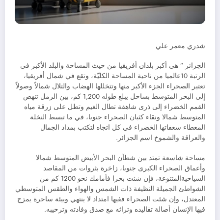
شدري معمر علي
الجزائر ” هي أكبر بلدان أفريقيا من حيث المساحة والبلد الأكبر في
الرتبة 10عالميا من ناحية المساحة الكليّة، وتقع في شمال أفريقيا،
تعتبر الصحراء الجزء الأكبر منها وتتخللها الهضاب والتلال شمالاً وصولاً
إلى البحر المتوسط بساحل يبلغ طوله 1,200 كم، بين الرمل تنهض
القمم الخضراء إلى ذرى شاهقة تطال الغيم وتطل على زرقة مياه
المتوسط شمالا ونقاء كثبان الصحراء جنوبا، في ما تبسط النخلة
المعطاء سعفاتها الخضراء في كل اتجاه لتكتب بمداد الجمال
والعراقة والشموخ اسم الجزائر.
مساحة شاسعة تمتد بين شطآن البحر الأبيض المتوسط شمالا
وأعماق الصحراء الكبرى جنوبا، زاخرة بثروات من المقاصد
السياحيةالمتنوعة، فإن شئت بحرا فأمامك نحو 1200 كم من
الشواطئ الجميلة النظيفة ذات الشمس والهواء والطقس المتوسطي
المعتدل، وإن شئت الصحراء ففيها امتداد لا ينتهي وبيئة ساحرة يمزج
فيها الإنسان أصالة تقاليده وتراثه مع صدق وفادته وترحيبه.