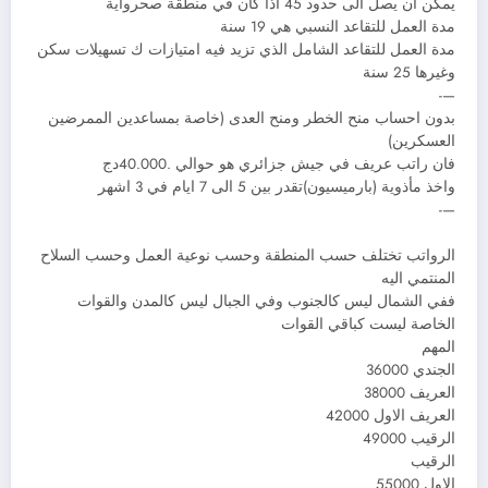
يمكن ان يصل الى حدود 45 اذا كان في منطقة صحرواية
مدة العمل للتقاعد النسبي هي 19 سنة
مدة العمل للتقاعد الشامل الذي تزيد فيه امتيازات ك تسهيلات سكن
وغيرها 25 سنة
—-
بدون احساب منح الخطر ومنح العدى (خاصة بمساعدين الممرضين
العسكرين)
فان راتب عريف في جيش جزائري هو حوالي .40.000دج
واخذ مأذوية (بارميسيون)تقدر بين 5 الى 7 ايام في 3 اشهر
—-
الرواتب تختلف حسب المنطقة وحسب نوعية العمل وحسب السلاح
المنتمي اليه
ففي الشمال ليس كالجنوب وفي الجبال ليس كالمدن والقوات
الخاصة ليست كباقي القوات
المهم
الجندي 36000
العريف 38000
العريف الاول 42000
الرقيب 49000
الرقيب
الاول 55000