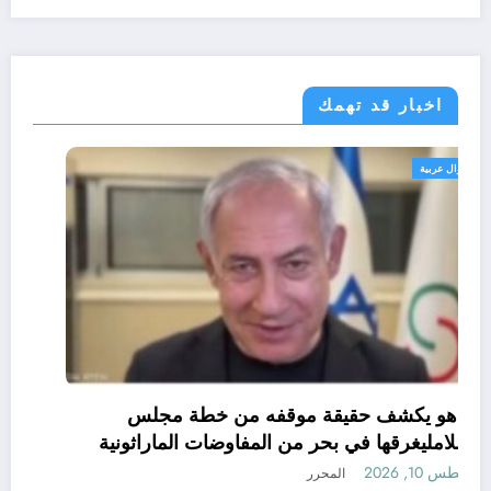
اخبار قد تهمك
أحوال عربية
نتنياهو يكشف حقيقة موقفه من خطة مجلس
السلامليغرقها في بحر من المفاوضات الماراثونية
والعقيمة
أغسطس 10, 2026
المحرر