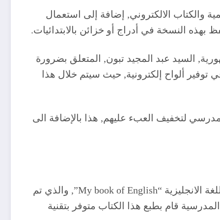
 المدرسية, تم تجهيز أزيد من 1600 مدرسة بالألواح الرقمية والكتاب الالكتروني, إضافة إلى استعمال
هورية, السيد عبد المجيد تبون, المتعلق بضرورة
 توفير ألواح إلكترونية, حيث سيتم خلال هذا
ة للكتاب المدرسي لتخفيف العبء عليهم, هذا بالإضافة الى
وبالنسبة للغة الانجليزية التي تقرر تدريسها في هذا الموسم بالنسبة للسنة الثالثة ابتدائي, تم اعتماد كتاب اللغة الانجليزية “My book of English”, والذي تم
مدرسية قام بطبع هذا الكتاب متوفر بتقنية