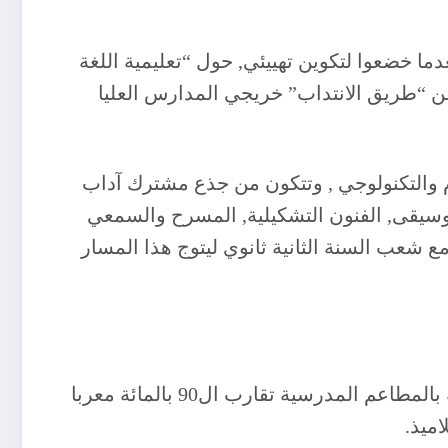
ف أكثر من 5000 أستاذ (عن طريق التعاقد), بعدما خضعوا لتكوين تهييئي, حول “تعليمية اللغة
عن “طريق الانتداب” خريجي المدارس العليا
عام والتكنولوجي , وتتكون من جذع مشترك آداب
وسيقى, الفنون التشكيلية, المسرح والسمعي
ع شعب السنة الثانية ثانوي ليتوج هذا المسار
و بخصوص المطاعم المدرسية كان وزير التربية الوطنية, قد أكد مؤخرا أن نسبة تغطية المؤسسات التربوية بالمطاعم المدرسية تقارب ال90 بالمائة معربا
ميذ.