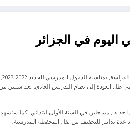
اليوم في الجزائر
الت
ني, في ظل العودة إلى نظام التدريس العادي, بعد سنتين م
ذه السنة الدراسية, التحاق 425.625 تلميذا جديدا, مسجلين في السنة الأولى ا
تخاذ عدة تدابير للتخفيف من ثقل المحفظة المدرسية.