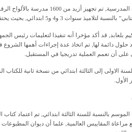
ومن بين الاجراءات المتعلقة بتخفيف ثقل المحفظة
يث يحتفظ بهذه النسخة في أدراج أو خزائن بالابتدائيات.
يم بلعابد, قد أكد مؤخرا أنه تنفيذا لتعليمات رئيس الجم
ول دائمة لها, تم اتخاذ عدة إجراءات أهمها الشروع في
 ملايين متمدرس من السنة الاولى إلى الثالثة ابتدائي من نسخة ثاني
 الأول.
راعاة المقاييس العالمية, علما أن ديوان المطبوعات ال