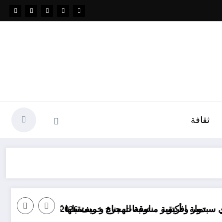
ثقافة
ت مناخ خريف 2026 الجزائر
 مناسبة للهجرة و مستقبلها كبير
“منريد الخبز والما