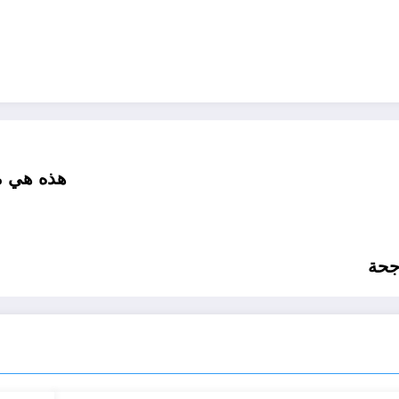
هذه هي م
جحة