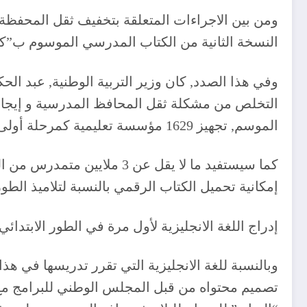
النسخة الثانية من الكتاب المدرسي الموسوم ب”كتابي” بالنسبة لتلاميذ سنوات 3 و4 و5 ابتدائي, بح
وفي هذا الصدد, كان وزير التربية الوطنية, عبد الحك
التخلص من مشكلة ثقل المحافظ المدرسية و إيجاد حل
الموسم, تجهيز 1629 مؤسسة تعليمية كمرحلة أولى على أن تعمم العملية تدريجيا في المستقبل.
كما سيستفيد ما لا يقل عن 3
إمكانية تحميل الكتاب الرقمي بالنسبة لتلاميذ الطور
إدراج اللغة الانجليزية لأول مرة في الطور الابتدائي
تصميم محتواه من قبل المجلس الوطني للبرامج مع م