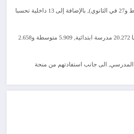
ويتوقع قطاع التربية استلام 587 مطعم مدرسي في الطور الابتدائي, 86 نصف داخلية (59 في الطور المتوسط و27 في الثانوي), بالإضافة إلى 13 داخلية تحسبا
واستنادا إلى أرقام وزارة التربية الوطنية, ستنتقل حظيرة المؤسسات التعليمية إلى 28.839 مؤسسة من بينها 20.272 مدرسة ابتدائية, 5.909 متوسطة و2.658
 سيستفيدون من مجانية الكتاب المدرسي, الى جانب استفادتهم من منحة