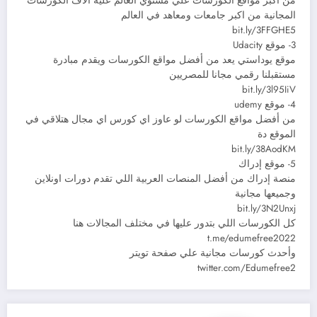
من اكبر مواقع الكورسات علي مستوي العالم عليه آلاف الكورسات
المجانية من اكبر جامعات ومعاهد في العالم
bit.ly/3FFGHE5
3- موقع Udacity
موقع يوداستي يعد من أفضل مواقع الكورسات ويقدم مبادرة
مستقبلنا رقمي مجانا للمصريين
bit.ly/3l95IiV
4- موقع udemy
من أفضل مواقع الكورسات لو عاوز اي كورس اي مجال هتلاقي في
الموقع دة
bit.ly/38AodKM
5- موقع إدراك
منصة إدراك من أفضل المنصات العربية اللي تقدم دورات اونلاين
وجميعها مجانية
bit.ly/3N2Unxj
كل الكورسات اللي بتدور عليها في مختلف المجالات هنا
t.me/edumefree2022
وأحدث كورسات مجانية علي صفحة تويتر
twitter.com/Edumefree2