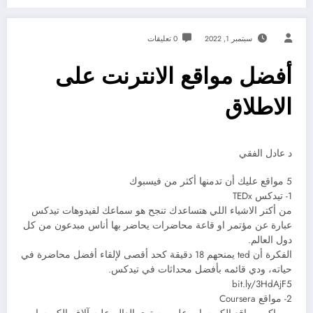
سبتمبر 1, 2022
0 تعليقات
أفضل مواقع الانترنت على
الاطلاق
د عادل الفقي
5 مواقع عليك أن تدمنها أكثر من فيسبوك
1- تيدكس TEDx
من أكتر الاشياء اللي هتساعدك تنجح هو سماعك لفيدوهات تيدكس
عبارة عن مؤتمر او قاعة محاضرات يحاضر بها أناس مبدعون من كل
دول العالم.
الفكرة أن ted يمنحهم 18 دقيقة كحد أقصى لإلقاء أفضل محاضرة في
حياته، ودي قائمه بأفضل محداثات في تيدكس.
bit.ly/3HdAjF5
2- مواقع Coursera