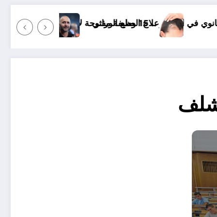
ع الوراثي
بين أمين غويري جمال بلماضي و أحمد بن بلة