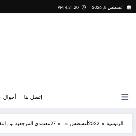
لتجاوز
أغسطس 8, 2026
4:31:21 PM
لى
لمحتوى
ص
إتصل بنا
أحوال ع
الرئيسية
2022
أغسطس
27
معتمدي المرجعية بين النقد