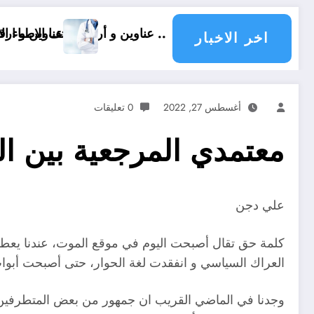
اية تيارت .. عناوين و أرقام هاتف الاطباء الاخصائيين في ولاية
عناوين و ارقام هاتف أطباء ولاية
اخر الاخبار
أغسطس 27, 2022
0 تعليقات
معتمدي المرجعية بين الن
علي دجن
كلمة حق تقال أصبحت اليوم في موقع الموت، عندنا يعطي ال
العراك السياسي و انفقدت لغة الحوار، حتى أصبحت أبو
وجدنا في الماضي القريب ان جمهور من بعض المتطرفين في 