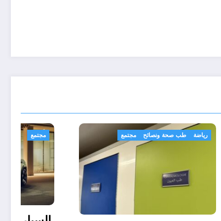
رياضة
طب صحة ونصائح
مجتمع