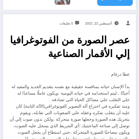
أغسطس 22, 2022
0 تعليقات
عصر الصورة من الفوتوغرافيا
إلي الأقمار الصناعية
عطا درغام
بدأ الإنسان حياته بمنافسة حقيقية مع نفسه بتقديم الجديد والمفيد له
أحيانًا ، ليتم استخدامه في حياته اليومية ،ويكون عاملًا مساعدًا له
علي التغلب علي مشاكل الحياة التي تصادفه .
ومنذ تفكيره في اختراع آلة التصوير الفوتوغرافي(الآلة الثابتة) كان
عليه أن يتغلب بفكره وعقله علي الصعوبات التي تقابله، ويقوم
بتحريك هذه الصورة وجعلها صورة متحركة ،ولكن بدون صوت إلي أن
توصل إلي صناعة الماجنتيك ؛أي الشريط الذي يسجل عليه الصوت،
ويكون مصاحبًا للصورة المتحركة ،حتي استطاع أن يجعل الصوت
والصورة علي شريط واحد يسجل عليه الصوت والصورة معًا.