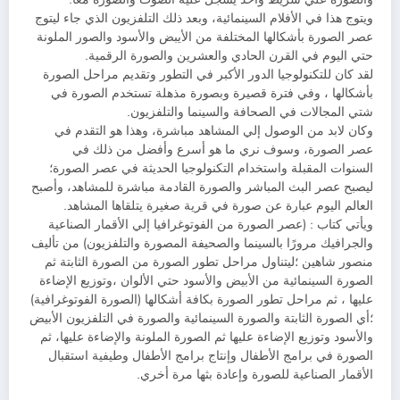
ويتوج هذا في الأفلام السينمائية، وبعد ذلك التلفزيون الذي جاء ليتوج
عصر الصورة بأشكالها المختلفة من الأيبض والأسود والصور الملونة
حتي اليوم في القرن الحادي والعشرين والصورة الرقمية.
لقد كان للتكنولوجيا الدور الأكبر في التطور وتقديم مراحل الصورة
بأشكالها ، وفي فترة قصيرة وبصورة مذهلة تستخدم الصورة في
شتي المجالات في الصحافة والسينما والتلفزيون.
وكان لابد من الوصول إلي المشاهد مباشرة، وهذا هو التقدم في
عصر الصورة، وسوف نري ما هو أسرع وأفضل من ذلك في
السنوات المقبلة واستخدام التكنولوجيا الحديثة في عصر الصورة؛
ليصبح عصر البث المباشر والصورة القادمة مباشرة للمشاهد، وأصبح
العالم اليوم عبارة عن صورة في قرية صغيرة يتلقاها المشاهد.
ويأتي كتاب : (عصر الصورة من الفوتوغرافيا إلي الأقمار الصناعية
والجرافيك مرورًا بالسينما والصحيفة المصورة والتلفزيون) من تأليف
منصور شاهين ؛ليتناول مراحل تطور الصورة من الصورة الثابتة ثم
الصورة السينمائية من الأبيض والأسود حتي الألوان ،وتوزيع الإضاءة
عليها ، ثم مراحل تطور الصورة بكافة أشكالها (الصورة الفوتوغرافية)
؛أي الصورة الثابتة والصورة السينمائية والصورة في التلفزيون الأبيض
والأسود وتوزيع الإضاءة عليها ثم الصورة الملونة والإضاءة عليها، ثم
الصورة في برامج الأطفال وإنتاج برامج الأطفال وطيفية استقبال
الأقمار الصناعية للصورة وإعادة بثها مرة أخري.