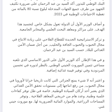
البنك الوطني للبذور, أكد السيد بن عبد الرحمان على ضرورة تكثيف
الجهود من طرف جميع الجهات المتدخلة لبلوغ نسبة 80 بالمائة من
تغطية الاحتياجات الوطنية في 2023.
و أضاف الوزير الأول أن الدولة تعول بشكل خاص, لتجسيد هذا
الهدف, على مراكز ومعاهد البحث العلمي والمخابر الجامعية.
و تركز الاستراتيجية الجديدة للقطاع الفلاحي على زيادة الانتاج في
مجال الحبوب والحبوب الجافة والحليب, من أجل ضمان الأمن
الغذائي للبلاد, حسب السيد بن عبد الرحمان.
و في هذا الإطار, أكد الوزير الأول على الدور الاساسي الذي تلعبه
مساعي تثمين الموروث الجيني الوطني, بالنظر لدوره في تحسين
المردودية وفي توفير قيمة غذائية إضافية.
و اعتبر أنه لا شيء يمنع الجزائر, التي كانت تاريخيا خزانا لأوروبا في
مجال الحبوب, من رفع انتاجها إلى مستويات تحقق الأمن الغذائي
الذي يعتبر أحد أركان السيادة الوطنية, خاصة في ظل توفر كفاءات
علمية وطنية, وعدد هام من خريجي المعاهد الفلاحية , وتوفر
المساحات الزراعية, والموارد المائية الضرورية لها, مع موروث جيني
غني.