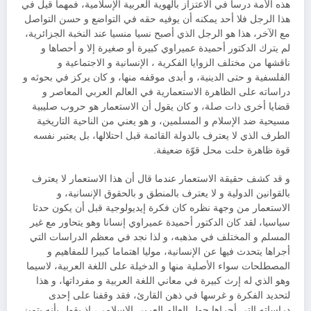
هذه الأمة درسا في الاعتزاز بالهوية العربية الإسلامية، فمهما قيل في
هذا الرجل فلا أحد يمكنه أن يوفيه حقه في التواضع و حسن التواصل
مع الآخر، هذا هو الرجل الذي أصبح نسيا منسيا عند النخبة الجزائرية،
لم يترك الدكتور أحميدة عميراوي كبيرة أو صغيرة إلا و أحصاها و
ناقشها من مختلف الزوايا الفكرية ، الإنسانية و الاجتماعية و
الفلسفية و حتى الدينية، و أبدى موقفه منها، و كان يركز في بحوثه و
دراساته على الظاهرة الاستعمارية في العالم العربي المعاصر و
قضايا أخرى ذات صلة، و كان يقول أن الاستعمار هو حروب صليبية
مسيحية ضد الإسلام و المسلمين، و هو يعني من الناحية التاريخية
الطرف الذي لا يعترف بالدولة القائمة قبل احتلالها، بل يعتبر نفسه
قوة ظاهرة حلت محل قوّة ضعيفة.
و قد كشف حقيقة الاستعمار عندما قال أن هذا الاستعمار لا يعترف
بالقوانين الدولية و لا يعترف بالمنطق و بالحقوق الإنسانية، و
الاستعمار من وجهة نظره كان فكرة إيديولوجية قبل أن يكون حدثا
سياسيا، لقد كان الدكتور أحميدة عميراوي إنسانا وهو يتحاور مع غير
المسلم و المختلف في مذهبه، و لذا نجد في معظم الدراسات التي
أجراها يتحدث فيها عن الإنسانية، موليا اهتماما كبيرا للمفاهيم و
المصطلحات سواء الأصلية منها و الدخيلة على اللغة العربية، لاسيما
وهو الذي له إرث كبيرة في معاني اللغة العربية و مفرداتها، و هذا
لتحديد الفكرة و غرسها في ذهن القارئ، فقد وقفنا على إحدى
دراساته التي أجراها حول العالم العربي الإسلامي، إذ يقول بأنه يتميز