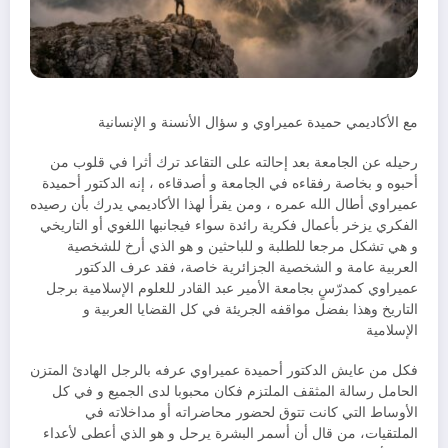
مع الأكاديمي حميدة عميراوي و سؤال الأنسنة و الإنسانية
رحيله عن الجامعة بعد إحالته على التقاعد ترك أثرا في قلوب من
أحبوه و بخاصة رفقاءه في الجامعة و أصدقاءه ، إنه الدكتور أحميدة
عميراوي أطال الله عمره ، ومن يقرأ لهذا الأكاديمي يدرك بأن رصيده
الفكري يزخر بأعمال فكرية رائدة سواء فيجانبها اللغوي أو التاريخي
و هي تشكل مرجعا للطلبة و للباحثين و هو الذي أرخ للشخصية
العربية عامة و الشخصية الجزائرية خاصة، فقد عرف الدكتور
عميراوي كمدرّسٍ بجامعة الأمير عبد القادر للعلوم الإسلامية برجل
التاريخ وهذا بفضل مواقفه الجريئة في كل القضايا العربية و
الإسلامية
فكل من عايش الدكتور أحميدة عميراوي عرفه بالرجل الهادئ المتزن
الحامل رسالة المثقف الملتزم فكان محبوبا لدى الجميع و في كل
الأوساط التي كانت تتوق لحضور محاضراته أو مداخلاته في
الملتقيات، من قال أن أسمر البشرة يرحل و هو الذي أعطى لأعداء