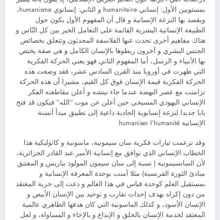
بمستويين الأول: إنساني humanitaire و الثاني: إنسانوي humanisme،
ويقصد بها النزعة الإنسانية و قال أن المفهوم الأول يكون حول
الطبيعة الإنسانية البشرية القائمة على التعامل الخير بين كل النّاس و
هناك مفاهيم أخرى تحدث عنها الفلاسفة المحدثون وتتعلق بخصائص
الجنس البشري و آخرون ربطوها بالإنسان الكامل و هي صفة يختص
بها الأنبياء و الرسل، أما المفهوم الثاني فهو يعني الحركة الفكرية
التي ظهرت في أوروبا منذ القرن السادس عشر، فقد وضعت هذه
الحركة الفكرية قيمة الإنسان فوق كل القيم، مشيرا أن هذه الحركة
تزامنت مع عصر النهضة عندما جاء نيتشه و أعلن مقاطعته الفكر
الإنساني اليهودي المسيحي حين أعلن عن موت “الله” فيكون قد فتح
بابا جديدا لنزعة إنسانوية إلحادية داعية إلى تطبيق مبدأ أنسنة
الإنسانية humaniser l’humanité
وقد تزعمت تيارات فكرية سان سيمونية، ماسونية و كاثوليكية هذا
الخطاب الإنساني الذي توافق مع إنسانية الأمير عبد القادر الجزائرية،
لأن السانسيمونية ( نسبة إلى سان سيمون المولود بباريس و المعتنق
مبادئ الثورة الفرنسية) مثلا آمنت بوحدة المعرفة الإنسانية و
بمستقبل العلم كوحدة قياس في هذا العالم و دعت إلى حرية المعتقد
من دون إكراه بهدف إحداث تقارب و توحيد بين الإنسان الأبيض و
الإنسان الأسود، و كذلك الماسونية التي كان هدفها الظاهري عالمية
المعتقد لخدمة الإنسان بالخلق و الإبداع و بالإخاء و المساواة، و لعل