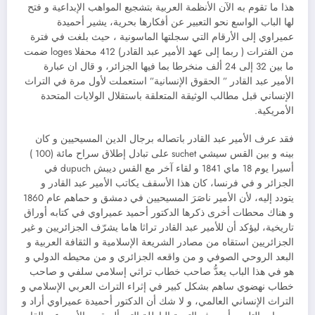
هذا ما تقوم به الآن الأنظمة العربية بتشجيع المواهب الإبداعية و فتح
لها الباب الواسع نحو التعبير عن أفكارها بحرية، يشير أحميدة
عميراوي إلى الأرقام التي سجلتها الماسونية ، حيث بلغت في فترة
من الفترات ( ربما إلى عهد الأمير عبد القادر) 412 محفلا loges ضمت
ما بين 32 إلى 24 ألف منخرطا بما فيها الجزائر، و قال ان عبارة
الأمير عبد القادر ” الحقوق الإنسانية” استعملت لأول مرة في التراث
الإنساني قبل مطالب الوثيقة المتعلقة باستقلال الولايات المتحدة
الأمريكية.
فقد عرف الأمير عبد القادر باتصاله برجال الدين المسيحيين و كان
بينه و بين القس سيشي suchet على تبادل إطلاق سراح مائة (100 )
أسيرا يوم 18 ماي 1841 و لقاء آخر مع القس ديبش dupuch في
الجزائر و في فرنسا، كان هذا الأسقف يكاتب الأمير عبد القادر و
يتودد إليه، لأن الأمير ناصَرَ المسيحيين في دمشق و حماهم عام 1860
و هناك محطات أخرى ذكرها الدكتور أحميد عميراوي في كتابه أوراق
تاريخية، ليؤكد أن للأمير عبد القادر تراثا هاما يشرّف الجزائريين و غير
الجزائريين استقاه من مصادر الشريعة الإسلامية و الثقافة العربية و
البعد الروحي الصوفي و من واقعه الجزائري و من محيطه الدولي و
هو في هذا الباب يعدُّ صاحب خطاب تراثي إسلامي سلفي و صاحب
خطاب نهضوي ساهم بشكل كبير في إثراء التراث العربي الإسلامي و
التراث الإنساني العالمي، و لا شك أن الدكتور أحميدة عميراوي أراد و