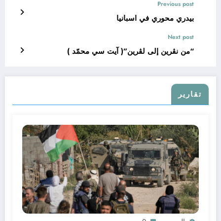
Previous post
بيدري محوري في اسبانيا
Next post
“من نڨرين إلى لڨرين”( آيت سي محمّد )
تقارير