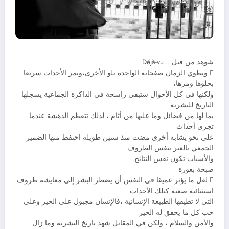
شوهد من قبل .. Déjà-vu
 ويطوي الزمان صفحاته الواحدة تلو الأخرى،وتمر الأحداث سريعا
بحلوها ومرها،
ولكنها في كل الأحوال ستبقى راسخة في الذاكرة الجماعية يسجلها
التاريخ للبشرية
بما لها من فضائل وما عليها من أثام ، لذلك تتعظم الدهشة عندما
تجري أحداث
على نحو يشابه أخرى مضت منذ سنين طويلة احتفظ منها الضمير
الجمعي بالعبر بنفس الظروف
والأسباب تكون نفس النتائج.
صبحة بغورة
 لعل ما يؤثر عميقا في النفس أن يضطر البشر إلى معايشة ظروف
استثنائية صعبة كتلك الأحداث
التي لا تطيقها الطبيعة الإنسانية ،فالإنسان مجبول على الخير وعلى
حب كل ما يحقق له الخير
والأمن والسلام ، ولكن في المقابل شهد تاريخ البشرية وما زال