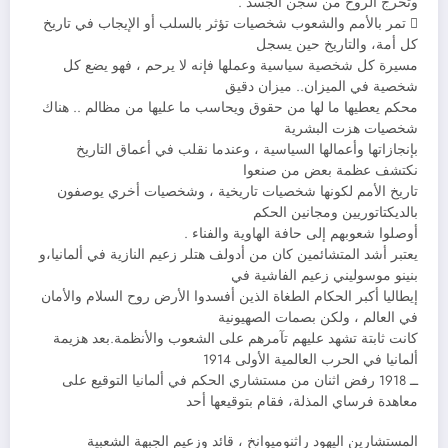
وتخرج الروح من سجن الجسد .
 تمر بالأمم والشعوب شخصيات تؤثر بالسلب أو الإيجاب في تاريخ
كل أمة، والتاريخ حين يسجل
مسيرة كل شخصية سياسية وعملها فإنه لا يرحم ، فهو يضع كل
شخصية في الميزان.. ميزان دقيق
محكم يعطيها ما لها من حقوق ويحاسب ما عليها من مظالم .. هناك
شخصيات هزت البشرية
بإنجازاتها وأعمالها السياسية ، وعندما نقلب في أعماق التاريخ
نكتشف عظمة بعض من صنعوا
تاريخ الأمم لكونها شخصيات تاريخية ، وشخصيات أخري يوصفون
بالديكتاتوريين ومجانين الحكم
أوصلوا شعوبهم إلى حافة الهاوية والفناء .
يعتبر أشد المتشائمين كان من أدولف هتلر زعيم النازية في ألمانيا،و
بنينو موسوليني زعيم الفاشية في
إيطاليا أكبر الحكام الطغاة الذين أفسدوا الأرض روح السلام والأمان
في العالم ، ولكن بصمات الصهيونية
كانت ثابتة تشهد عليهم تآمرهم على الشعوب والأنظمة.بعد هزيمة
ألمانيا في الحرب العالمية الأولى 1914
ــ 1918 رفض اثنان من مستشاري الحكم في ألمانيا التوقيع على
معاهدة فرساي المذلة، فقام بتوقيعها أحد
المستشارين اليهود راثنوميوانخ ، قائد وزعيم الجبهة الشعبية