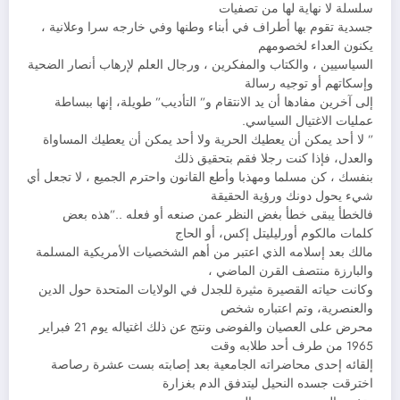
سلسلة لا نهاية لها من تصفيات
جسدية تقوم بها أطراف في أبناء وطنها وفي خارجه سرا وعلانية ،
يكنون العداء لخصومهم
السياسيين ، والكتاب والمفكرين ، ورجال العلم لإرهاب أنصار الضحية
وإسكاتهم أو توجيه رسالة
إلى آخرين مفادها أن يد الانتقام و” التأديب” طويلة، إنها ببساطة
عمليات الاغتيال السياسي.
” لا أحد يمكن أن يعطيك الحرية ولا أحد يمكن أن يعطيك المساواة
والعدل، فإذا كنت رجلا فقم بتحقيق ذلك
بنفسك ، كن مسلما ومهذبا وأطع القانون واحترم الجميع ، لا تجعل أي
شيء يحول دونك ورؤية الحقيقة
فالخطأ يبقى خطأ بغض النظر عمن صنعه أو فعله ..”هذه بعض
كلمات مالكوم أورليليتل إكس، أو الحاج
مالك بعد إسلامه الذي اعتبر من أهم الشخصيات الأمريكية المسلمة
والبارزة منتصف القرن الماضي ،
وكانت حياته القصيرة مثيرة للجدل في الولايات المتحدة حول الدين
والعنصرية، وتم اعتباره شخص
محرض على العصيان والفوضى ونتج عن ذلك اغتياله يوم 21 فبراير
1965 من طرف أحد طلابه وقت
إلقائه إحدى محاضراته الجامعية بعد إصابته بست عشرة رصاصة
اخترقت جسده النحيل ليتدفق الدم بغزارة