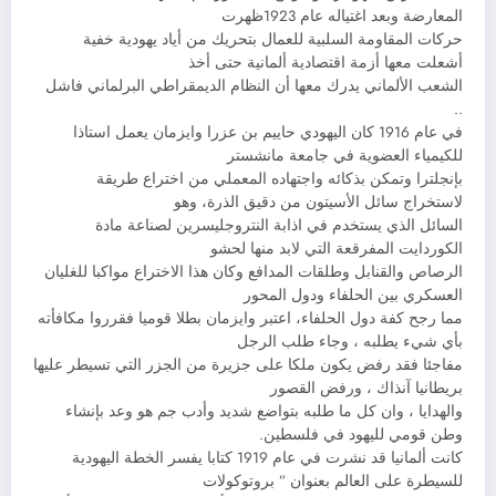
المعارضة وبعد اغتياله عام 1923ظهرت
حركات المقاومة السلبية للعمال بتحريك من أياد يهودية خفية
أشعلت معها أزمة اقتصادية ألمانية حتى أخذ
الشعب الألماني يدرك معها أن النظام الديمقراطي البرلماني فاشل
..
في عام 1916 كان اليهودي حاييم بن عزرا وايزمان يعمل استاذا
للكيمياء العضوية في جامعة مانشستر
بإنجلترا وتمكن بذكائه واجتهاده المعملي من اختراع طريقة
لاستخراج سائل الأسيتون من دقيق الذرة، وهو
السائل الذي يستخدم في اذابة النتروجليسرين لصناعة مادة
الكوردايت المفرقعة التي لابد منها لحشو
الرصاص والقنابل وطلقات المدافع وكان هذا الاختراع مواكبا للغليان
العسكري بين الحلفاء ودول المحور
مما رجح كفة دول الحلفاء، اعتبر وايزمان بطلا قوميا فقرروا مكافأته
بأي شيء يطلبه ، وجاء طلب الرجل
مفاجئا فقد رفض يكون ملكا على جزيرة من الجزر التي تسيطر عليها
بريطانيا آنذاك ، ورفض القصور
والهدايا ، وان كل ما طلبه بتواضع شديد وأدب جم هو وعد بإنشاء
وطن قومي لليهود في فلسطين.
كانت ألمانيا قد نشرت في عام 1919 كتابا يفسر الخطة اليهودية
للسيطرة على العالم بعنوان ” بروتوكولات