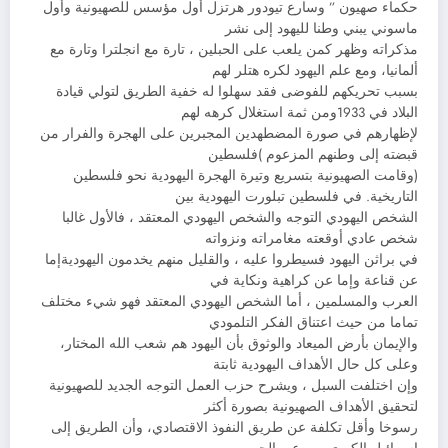
حكماء صهيون ” وسارع تيودور هرتزل أول مؤسس للصهيونية وأول
ماسوني يبني وطنا لليهود إلى نشر
مذكراته وظهر كمن يلعب على الحبلين ، تارة مع انجلترا وتارة مع
ألمانيا، ومع علم اليهود لكره هتلر لهم
بسبب تحريكهم للفوضى فقد سهلوا له خفية الطريق لتولي قيادة
البلاد في 1933ومن ثمة استغلال كرهه لهم
لإظهارهم في صورة المضطهدين المجبرين على الهجرة والفرار من
قبضته إلى وطنهم المزعوم )فلسطين
(وقامت الصهيونية بتسريع وتيرة الهجرة اليهودية نحو فلسطين
التاريخية. في فلسطين تبلورت اليهودية بين
الشخص اليهودي التوجه والشخص اليهودي المعتقد ، فالأول غالبا
شخص عادي أوقعته مغامراته ونزواته
في براثن اليهود فسيطروا عليه ، والقليل منهم يخدمون اليهوديةإما
عن قناعة وإما عن كراهية ونكاية في
العرب والمسلمين ، أما الشخص اليهودي المعتقد فهو شيء مختلف
تماما من حيث اعتناق الفكر التلمودي
والإيمان بأرض الميعاد والوثوق بأن اليهود هم شعب الله المختار،
وعلى كل حال الأهداف اليهودية ثابتة
وإن اختلفت السبل ، ويشرح حزب العمل التوجه الجديد للصهيونية
لتحقيق الأهداف الصهيونية بصورة أكثر
رسوخا وأقل تكلفة عن طريق النفوذ الاقتصادي، وأن الطريق إلى