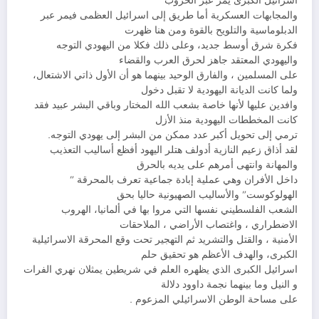
اسرائيل الكبرى يمر عبر الحروب
والمجابهات العسكرية أما طريق إلى اسرائيل العظمى فيمر عبر
الدبلوماسية والتلويح بالقوة ومن هنا ظهرت
فكرة شرق أوسط جديد، وعلى ذلك فكلا من اليهودي التوجه
واليهودي المعتقد جاهز لحرق العرب والقضاء
على المسلمين ، والفارق الوحيد بينهما هو أن الأول ذاتي الاشتعال،
ولما كانت الديانة اليهودية لا تقبل دخول
وافدين عليها لأنها خاصة بشعب الله المختار وباقي البشر عبيد فقد
كانت المخططات اليهودية منذ الأزل
ترمي إلى تحويل أكبر عدد ممكن من البشر إلى يهودي التوجه.
لقد أذاق زعيم النازية أدولف هتلر اليهود أفظع أساليب التعذيب
والمهانة وانتهى أمرهم على يديه بالحرق
داخل الأفران وهي عملية إبادة جماعية تعرف بالمحرقة ”
الهولوكوست” والأساليب الصهيونية حاليا بحق
الشعب الفلسطيني نفسها التي مروا بها في ألمانيا، الهروب
الاضطراري ، واغتصاب الأراضي ، الملاحقات
الأمنية ، والقتل والتشريد ثم التهجير تحت وقع المحرقة الاسرائيلية
الكبرى، والهدف الأعظم هو تحقيق حلم
اسرائيل الكبرى الذي يظهره العلم في شريطين يمثلان نهري الفرات
و النيل وما بينهما نجمة داوود دلالة
على مساحة الوطن الاسرائيلي المزعوم .