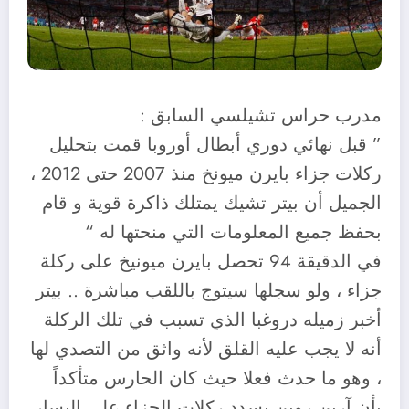
‏مدرب حراس تشيلسي السابق :
” قبل نهائي دوري أبطال أوروبا قمت بتحليل
ركلات جزاء بايرن ميونخ منذ 2007 حتى 2012 ،
الجميل أن بيتر تشيك يمتلك ذاكرة قوية و قام
بحفظ جميع المعلومات التي منحتها له “
في الدقيقة 94 تحصل بايرن ميونيخ على ركلة
جزاء ، ولو سجلها سيتوج باللقب مباشرة .. بيتر
أخبر زميله دروغبا الذي تسبب في تلك الركلة
أنه لا يجب عليه القلق لأنه واثق من التصدي لها
، وهو ما حدث فعلا حيث كان الحارس متأكداً
بأن آرين روبن يسدد ركلات الجزاء على اليسار