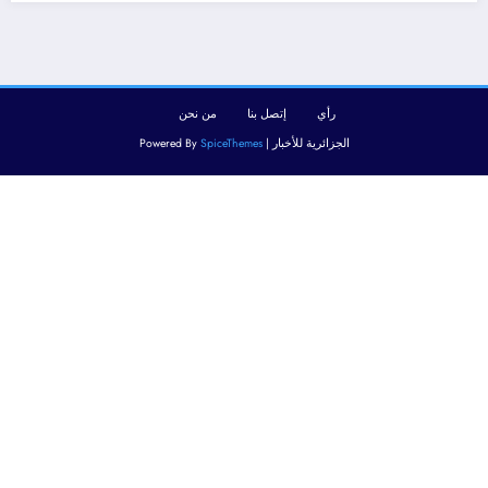
رأي
إتصل بنا
من نحن
الجزائرية للأخبار | Powered By
SpiceThemes