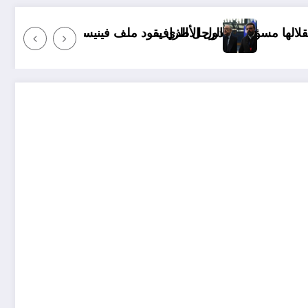
راف
ي يقود ملف فينيسيوس جونيور
قانون المؤثرات العقلية في الجزائر