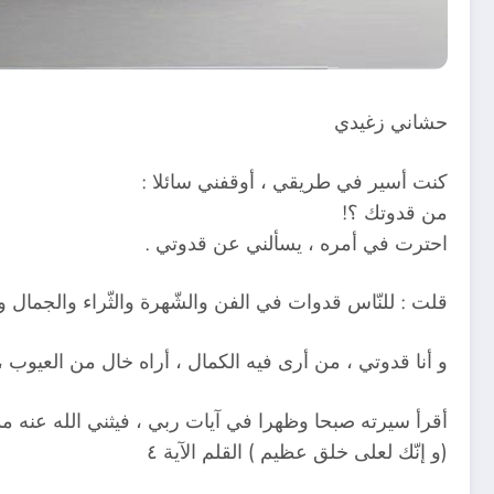
حشاني زغيدي
كنت أسير في طريقي ، أوقفني سائلا :
من قدوتك ؟!
احترت في أمره ، يسألني عن قدوتي .
قلت : للنّاس قدوات في الفن والشّهرة والثّراء والجمال و ا
و أنا قدوتي ، من أرى فيه الكمال ، أراه خال من العيوب ،
أقرأ سيرته صبحا وظهرا في آيات ربي ، فيثني الله عنه مد
(و إنّك لعلى خلق عظيم ) القلم الآية ٤