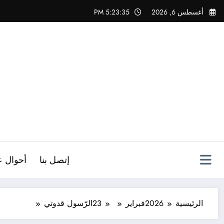
لتجاوز
أغسطس 6, 2026
5:23:37 PM
لى
لمحتوى
ص
إتصل بنا
أحوال ع
الرئيسية
2026
فبراير
23
الرّسول قدوتي