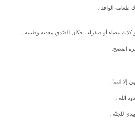
 طعامه الوافد .
 كذبة بيضاء أو صفراء ، فكان الصّدق معدنه وطينته .
كره الفضح.
 إلا لئيم”.
د الله .
دي للجنّة .