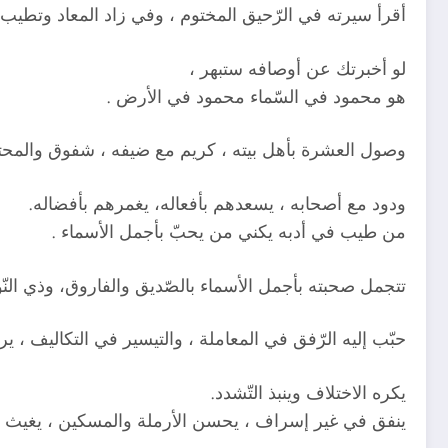
أقرأ سيرته في الرّحيق المختوم ، وفي زاد المعاد وتطيب
لو أخبرتك عن أوصافه ستبهر ،
هو محمود في السّماء محمود في الأرض .
وصول العشرة بأهل بيته ، كريم مع ضيفه ، شفوق والمحت
ودود مع أصحابه ، يسعدهم بأفعاله، يغمرهم بأفضاله.
من طيب في أدبه يكني من يحبّ بأجمل الأسماء .
تتجمل صحبته بأجمل الأسماء بالصّديق والفاروق، وذي النّور
حبّب إليه الرّفق في المعاملة ، والتيسير في التكاليف ، ير
يكره الاختلاف وينبذ التّشدد.
ينفق في غير إسراف ، يحسن الأرملة والمسكين ، يغيث الم