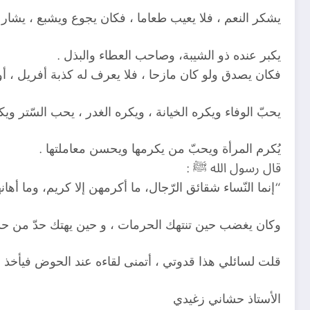
يشكر النعم ، فلا يعيب طعاما ، فكان يجوع ويشبع ، يشارك
يكبر عنده ذو الشيبة، وصاحب العطاء والبذل .
فكان يصدق ولو كان مازحا ، فلا يعرف له كذبة أفريل ، أو
يحبّ الوفاء ويكره الخيانة ، ويكره الغدر ، يحب السّتر وي
يُكرم المرأة ويحبّ من يكرمها ويحسن معاملتها .
قال رسول الله ﷺ :
“إنما النّساء شقائق الرّجال، ما أكرمهن إلا كريم، وما أهانهن
وكان يغضب حين تنتهك الحرمات ، و حين يهتك حدّ من حدو
قلت لسائلي هذا قدوتي ، أتمنى لقاءه عند الحوض فيأخذ بي
الأستاذ حشاني زغيدي