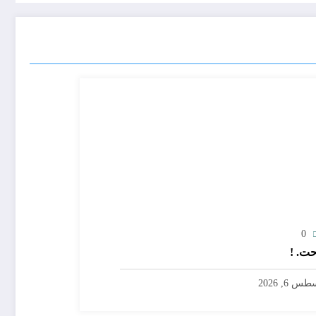
0
ت. !
س 6, 2026