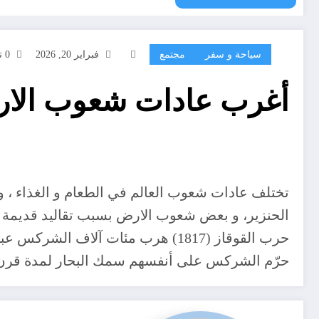
سياحة و سفر
مجتمع
فبراير 20, 2026
0 تعليقات
أغرب عادات شعوب الار
تختلف عادات شعوب العالم في الطعام و الغذاء ، و
الحنزير، و بعض شعوب الارض بسبب تقاليد قديمة تتع
حرب القوقاز (1817) هرب مئات آلاف الشركس عبر البحر الأسود نحو الشام و تركيا و مصر ، مات منهم عشرات الآلاف بغرق قواربهم البدائية المرتجلة .
حرّم الشركس على أنفسهم سمك البحار لمدة قرن ، ك