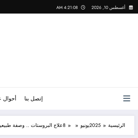
لتجاوز
أغسطس 10, 2026
4:21:09 AM
لى
لمحتوى
ص
إتصل بنا
أحوال ع
الرئيسية
2025
يونيو
8
علاج البروستات .. وصفة طبيعي