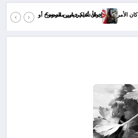
ير مقصود؟
ين الرضوخ أو الزوال
الدولة الواحدة بديلا عن حل الد