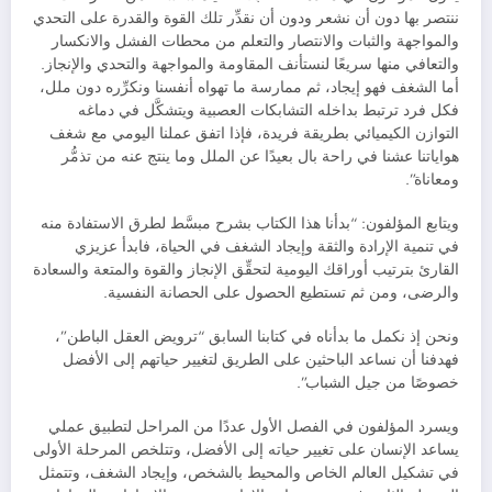
ننتصر بها دون أن نشعر ودون أن نقدِّر تلك القوة والقدرة على التحدي
والمواجهة والثبات والانتصار والتعلم من محطات الفشل والانكسار
والتعافي منها سريعًا لنستأنف المقاومة والمواجهة والتحدي والإنجاز.
أما الشغف فهو إيجاد، ثم ممارسة ما تهواه أنفسنا ونكرِّره دون ملل،
فكل فرد ترتبط بداخله التشابكات العصبية ويتشكَّل في دماغه
التوازن الكيميائي بطريقة فريدة، فإذا اتفق عملنا اليومي مع شغف
هواياتنا عشنا في راحة بال بعيدًا عن الملل وما ينتج عنه من تذمُّر
ومعاناة”.
ويتابع المؤلفون: “بدأنا هذا الكتاب بشرح مبسَّط لطرق الاستفادة منه
في تنمية الإرادة والثقة وإيجاد الشغف في الحياة، فابدأ عزيزي
القارئ بترتيب أوراقك اليومية لتحقِّق الإنجاز والقوة والمتعة والسعادة
والرضى، ومن ثم تستطيع الحصول على الحصانة النفسية.
ونحن إذ نكمل ما بدأناه في كتابنا السابق “ترويض العقل الباطن”،
فهدفنا أن نساعد الباحثين على الطريق لتغيير حياتهم إلى الأفضل
خصوصًا من جيل الشباب”.
ويسرد المؤلفون في الفصل الأول عددًا من المراحل لتطبيق عملي
يساعد الإنسان على تغيير حياته إلى الأفضل، وتتلخص المرحلة الأولى
في تشكيل العالم الخاص والمحيط بالشخص، وإيجاد الشغف، وتتمثل