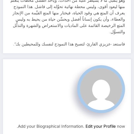
وهو يتقبَّل ما لا يسيطر عليه من أحداث، ويأخذ الفشل محطَّات يتعلَّم
منها ليعود أقوى، وليس محطة نهائية تحوِّله إلى فاشل. هذا النموذج
يعرف أن المتع هي وقود الحياة، فيختار منها المتع القيِّمة من الإنجاز
والعطاء، وأن يكون إنساناً أفضل ويحسِّن حياة من يحيط به وليس
المتع الرخيصة القائمة على الماديات والاستعراض والشهرة والتذلُّل
والتسوُّل.
فاستعد -عزيزي القارئ- لتصبح هذا النموذج لنفسك وللمحيطين بك”.
Add your Biographical Information.
Edit your Profile
now.