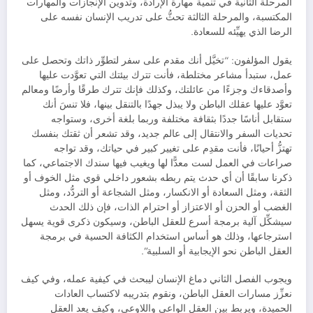
المرحلة الثانية في تنمية مهارة الإرادة، وتدوين الإنجازات والمهارات
المكتسبة، والمرحلة الثالثة تحثُّ على تدريب الإنسان نفسه على
الرضا الذي يهيِّئه للسعادة.
يقول المؤلفون: “تخيَّل أنك مقدم على سفر لتطوِّر ذاتك وتحصل على
عمل، ستبدأ مشاعر مختلطة، فأنت تترك بيئتك التي تعوَّدت عليها
وأصدقاءك وجزءًا من عائلتك، وكذلك فإنك تترك طرقًا وأرضًا ومعالم
تعوَّد عليها عقلك الباطن ولا يبذل جهدًا بالتنقل بينها، فلا تنسَ أنك
ستقابل أناسًا جددًا بثقافة مختلفة وربما بلغة أخرى، وستواجه
تحديات السفر والانتقال إلى عالم جديد، وقد تشعر أن ثقتك بنفسك
تهتزُّ أحيانًا، فأنت مقدِم على تغيير كبير في حياتك، وقد تواجه
صراعات في العمل لست معدًّا لها ويغيب فيها سندك الاجتماعي، كما
ذكرنا سابقًا أن أي حدث يتم ربطه بشعور داخلي قوي مثل الخوف أو
الثقة، ومثل السعادة أو الانكسار، ومثل الشجاعة أو التردُّد، ومثل
الغضب أو الحزن أو الاعتزاز أو احترام الذات، فإن ذلك الحدث
سيشكِّل آلية برمجة أسرع للعقل الباطن، وسيكون ذكرى قوية يسهل
استرجاعها، وذلك هو أساس استخدام الكثافة الحسية في برمجة
العقل الباطن نحو الإيجابية أو السلبية”.
ويجوب الفصل الثاني دماغ الإنسان ليبحث في كيفية عمله، وفي كيف
نعزِّز مسارات العقل الباطن، ونقوم بتدريبه لاكتساب العادات
الحميدة، ويربط بين العقل الواعي واللاوعي، وكيف يعد العقل