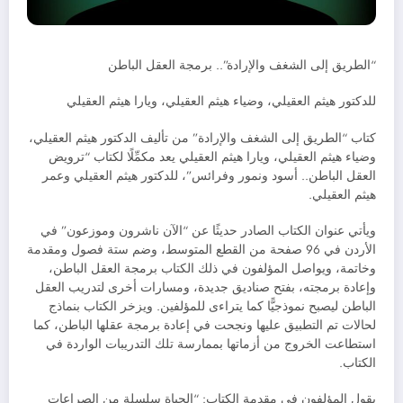
“الطريق إلى الشغف والإرادة”.. برمجة العقل الباطن
للدكتور هيثم العقيلي، وضياء هيثم العقيلي، ويارا هيثم العقيلي
كتاب “الطريق إلى الشغف والإرادة” من تأليف الدكتور هيثم العقيلي،
وضياء هيثم العقيلي، ويارا هيثم العقيلي يعد مكمِّلًا لكتاب “ترويض
العقل الباطن.. أسود ونمور وفرائس”، للدكتور هيثم العقيلي وعمر
هيثم العقيلي.
ويأتي عنوان الكتاب الصادر حديثًا عن “الآن ناشرون وموزعون” في
الأردن في 96 صفحة من القطع المتوسط، وضم ستة فصول ومقدمة
وخاتمة، ويواصل المؤلفون في ذلك الكتاب برمجة العقل الباطن،
وإعادة برمجته، بفتح صناديق جديدة، ومسارات أخرى لتدريب العقل
الباطن ليصبح نموذجيًّا كما يتراءى للمؤلفين. ويزخر الكتاب بنماذج
لحالات تم التطبيق عليها ونجحت في إعادة برمجة عقلها الباطن، كما
استطاعت الخروج من أزماتها بممارسة تلك التدريبات الواردة في
الكتاب.
يقول المؤلفون في مقدمة الكتاب: “الحياة سلسلة من الصراعات