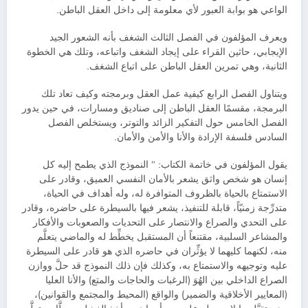
الواعي هو بوابة العبور لأي معلومة إلى داخل العقل الباطن.
ويعرف المؤلفون في الفصل الثالث الشغف بأنه الشعور الجيد
الإيجابي، حاثين القراء على إيجاد الشغف واتباعه، وتلك هي الخطوة
الثانية، وهي تمرين العقل الباطن على اتباع الشغف.
ويتناول الفصل الرابع كيفية عمل العقل وبرمجته وكيف تعاد تلك
البرمجة، مقسمًا العقل الباطن إلى صناديق ومسارات، في حين يدور
الفصل الخامس حول التفكير الزائد والتوتر، ويستخلص الفصل
السادس فلسفة الإرادة والأنا والأمن والأمان.
يقول المؤلفون في خاتمة الكتاب: ” النموذج الذي يطمح إليه كل
إنسان هو شخص واثق يشعر بالأمان النفسي العميق، وقادر على
الاستمتاع بالحياة بالظروف المتوافرة له، وله أهداف في الحياة،
متدرِّجة زمنيّاً، قابلة للتنفيذ، يشعر فيها بالسيطرة على حاضره، وقادر
على التحدي والصراع والانتصار على التحديات والصعوبات والأفكار
والمشاعر السلبية، مقتنعاً أن المستقبل يخطِّط له والماضي يتعلَّم
منه، لكنهما كليهما لا يؤثِّران في حاضره الذي هو قادر على السيطرة
عليه وتوجيهه والاستمتاع به، وكذلك فإن ذلك النموذج قد حلَّ ووازن
الصراع الداخلي بين الهُوَ (الرغبات والحاجات والمتع) والأنا العليا
(المعايير الأخلاقية والضمير) والواقع (المحيط والمجتمع والقوانين)،