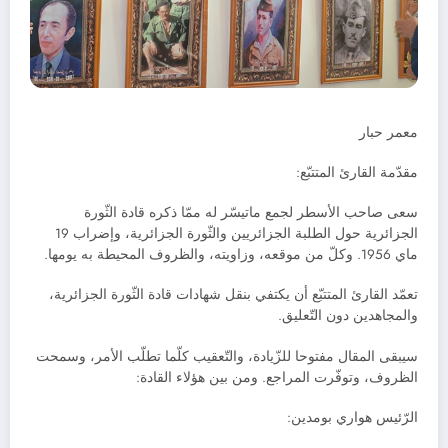
معمر حبار
مقدّمة القارئ المتتبّع:
سعى صاحب الأسطر لجمع ماتيسّر له ممّا ذكره قادة الثّورة
الجزائرية حول الطلبة الجزائريين والثّورة الجزائرية، وإضراب 19
ماي 1956. وكلّ من موقعه، وزاويته، والظروف المحيطة به يومها.
تعمّد القارئ المتتبّع أن يكتفي بنقل شهادات قادة الثّورة الجزائرية،
والمجاهدين دون التّعليق.
سيبقى المقال مفتوحا للزّيادة، والتّعقيب كلّما تطلّب الأمر، وسمحت
الظروف، وتوفّرت المراجع. ومن بين هؤلاء القادة:
الرّئيس هواري بومدين: