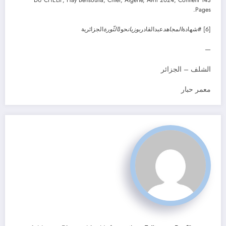
DU CHELIF, Hay Bensouna, Chlef, Algérie, Avril 2024, Contient 143
Pages.
[6] #شهادة
المجاهد
عبدالقادر
بوزيان
حول
الثّورة
الجزائرية
—
الشلف – الجزائر
معمر حبار