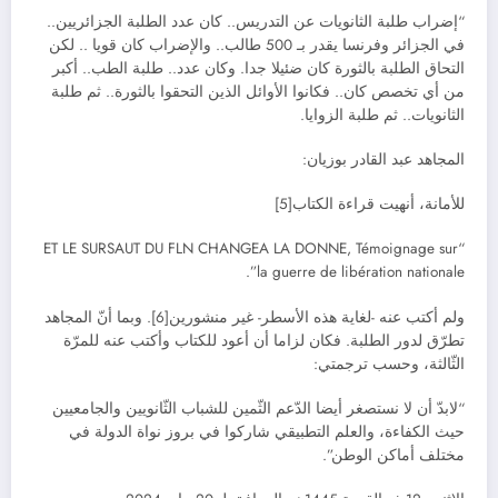
“إضراب طلبة الثانويات عن التدريس.. كان عدد الطلبة الجزائريين..
في الجزائر وفرنسا يقدر بـ 500 طالب.. والإضراب كان قويا .. لكن
التحاق الطلبة بالثورة كان ضئيلا جدا. وكان عدد.. طلبة الطب.. أكبر
من أي تخصص كان.. فكانوا الأوائل الذين التحقوا بالثورة.. ثم طلبة
الثانويات.. ثم طلبة الزوايا.
المجاهد عبد القادر بوزيان:
للأمانة، أنهيت قراءة الكتاب[5]
“ET LE SURSAUT DU FLN CHANGEA LA DONNE, Témoignage sur
la guerre de libération nationale”.
ولم أكتب عنه -لغاية هذه الأسطر- غير منشورين[6]. وبما أنّ المجاهد
تطرّق لدور الطلبة. فكان لزاما أن أعود للكتاب وأكتب عنه للمرّة
الثّالثة، وحسب ترجمتي:
“لابدّ أن لا نستصغر أيضا الدّعم الثّمين للشباب الثّانويين والجامعيين
حيث الكفاءة، والعلم التطبيقي شاركوا في بروز نواة الدولة في
مختلف أماكن الوطن”.