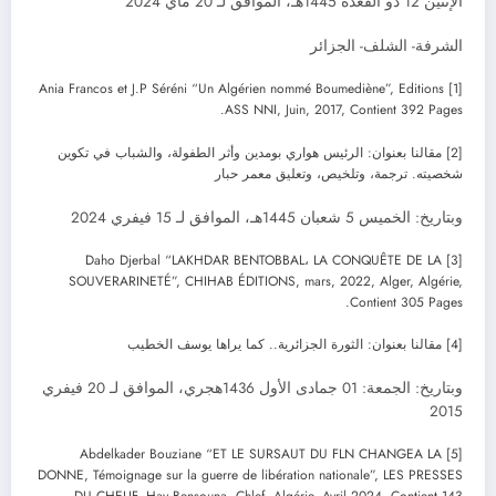
الإثنين 12 ذو القعدة 1445هـ، الموافق لـ 20 ماي 2024
الشرفة- الشلف- الجزائر
[1] Ania Francos et J.P Séréni “Un Algérien nommé Boumediène”, Editions
ASS NNI, Juin, 2017, Contient 392 Pages.
[2] مقالنا بعنوان: الرئيس هواري بومدين وأثر الطفولة، والشباب في تكوين
شخصيته. ترجمة، وتلخيص، وتعليق معمر حبار
وبتاريخ: الخميس 5 شعبان 1445هـ، الموافق لـ 15 فيفري 2024
[3] Daho Djerbal “LAKHDAR BENTOBBAL، LA CONQUÊTE DE LA
SOUVERARINETÉ”, CHIHAB ÉDITIONS, mars, 2022, Alger, Algérie,
Contient 305 Pages.
[4] مقالنا بعنوان: الثورة الجزائرية.. كما يراها يوسف الخطيب
وبتاريخ: الجمعة: 01 جمادى الأول 1436هجري، الموافق لـ 20 فيفري
2015
[5] Abdelkader Bouziane “ET LE SURSAUT DU FLN CHANGEA LA
DONNE, Témoignage sur la guerre de libération nationale”, LES PRESSES