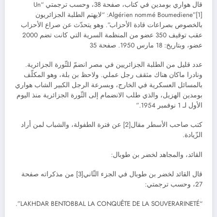
قال هواري بومدين في كتاب، صفحة 38، وحسب ترجمتي “Un
Algérien nommé Boumediene”[1]: “لايهتم الطلبة الجزائريون
بالخصوص بصراعات قادة الأحزاب”. وهو يتحدّث عن صراع الأحزاب
عقب توقيف 350 عضو من المنظمة السرية التي كانت تضم 2000
عضو، وبتاريخ: 18 مارس 1950. صفحة 35
عدد قليل من الطلبة الجزائريين في مصر انضمّ للثّورة الجزائرية.
ونادرا ماكان هناك مثقف رجل عملي. ولاحظ بن بلة، وهو المكلّف
بالمسائل العسكرية في الخارج، وبسرعة الرجل الكبير الشاب هواري
بومدين الهزيل، والذي طلب الانضمام إلى الثّورة الجزائرية منذ اليوم
الأول لـ 1 نوفمبر 1954.”
كتب صاحب الأسطر مقال[2] عن فترة الطفولة، والشباب لمن أراد
الزّيادة.
القائد، والمجاهد لخضر بن طوبال:
قال القائد لخضر بن طوبال في الجزء الثّاني[3] من مذكراته صفحة
27، وحسب ترجمتي:
“LAKHDAR BENTOBBAL LA CONQUÊTE DE LA SOUVERARINETÉ”.