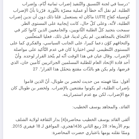
“درسنا في لجنة التّنسيق والتّنفيذ إضراب ثمانية أيّام، وإضراب
الطلبة. لم نقل أنّه خطأ أو عملية مضرّة بالثّورة. قرّرنا بأنّ الإضراب
كوسيلة كفاح LUTTE ماكان له يستعمل. قلنا ذلك دون أن ندين إضراب
الطلبة، لأنّه، وعلى كلّ حال، كانت إيجابية على المستوى الظر.
سمحت بتجنيد كلّ الطلبة الثّانويين، والجامعيين الذين كانوا كثر في
الالتحاق بالمجاهدين. لم يكن لدينا، قبل ذلك، فعليا المتعلّمين
والتحاقهم كوّن دعما كبيرا، على الجانب السياسي، والفكري كما على
المستوى التّنظيمي. ليس اختيارنا كان في عدم التّأكيد على مواصلة
الإضراب. وقال عبان في هذا الوقت أنّه لم يتّخذ القرار لوحده. وأنّ
أحد قادة الإتحاد العام للطلبة المسلمين الجزائريين كأمين خان، الذي
فرضها، ولم يكن هو بالذّات مقتنع بتحمّل هذا القرار”. 27
أقول: ممّا فهمته من حديث لخضر بن طوبال، أنّ الذين قاموا
بإضراب الطلبة، لم يكونوا مقتنعين بالإضراب. ولخضر بن طوبال كان
مع الإضراب، لكن مع عدم استمراريته.
القائد، والمجاهد يوسف الخطيب:
ألقى القائد يوسف الخطيب محاضرة[4] بدار الثقافة لولاية الشلف
يوم الأربعاء: 28 ربيع الثاني 1436هجري، الموافق لـ 18 فيفري 2015.
وممّا نقلته يومها باعتباري حضرت المحاضرة: