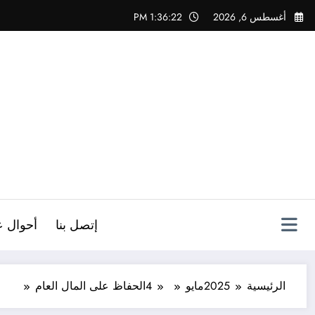
لتجاوز
أغسطس 6, 2026
1:36:24 PM
لى
لمحتوى
ص
إتصل بنا
أحوال ع
الرئيسية
2025
مايو
4
الحفاظ على المال العام