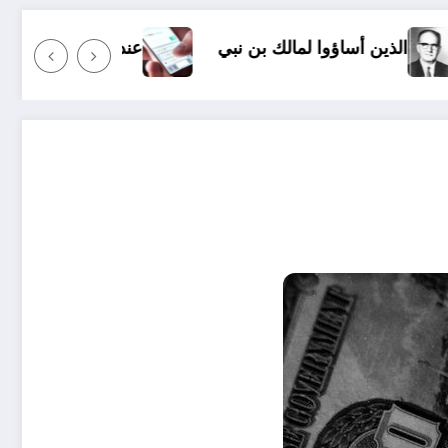
بي
عندما ترسل رسالة نصية إلى شخص ما وأنت غاضب: أ