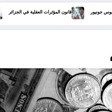
الذين أساؤوا لمالك بن ن