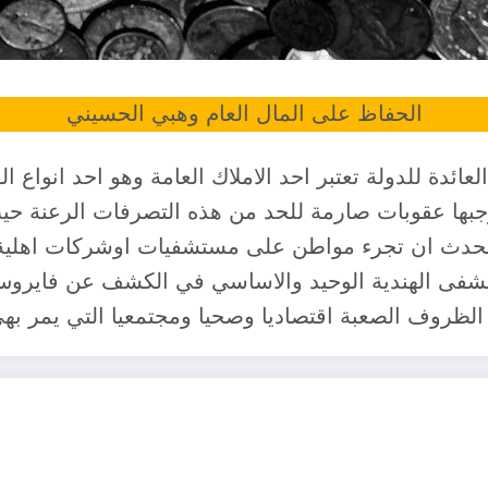
الحفاظ على المال العام وهبي الحسيني
العائدة للدولة تعتبر احد الاملاك العامة وهو احد انوا
موجبها عقوبات صارمة للحد من هذه التصرفات الرعنة 
 تحدث ان تجرء مواطن على مستشفيات اوشركات اهلية
شفى الهندية الوحيد والاساسي في الكشف عن فايروس 
وف الصعبة اقتصاديا وصحيا ومجتمعيا التي يمر بهى ا