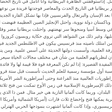
مل. إذاستوقفتني الظاهرة البريطانية وأنا أتأمل في تاريخ الحضا
أثر بريطانيا في التاريخ الحدث والمعاصر فوجدتها فريدة من نو
يكا بعد الإسبان والبرتغال والفرنسيين فإذا بها تشكل القارة ال
وباكستان دولة نووية، واحتل الإنجليز الصين العظيمة فنهضت 
ليز في وسط آسيا ومنحوها سر نهضتهم. واحتلت بريطانيا مصر وف
عليها، وغير ذلك من الشواهد التي تروي حكاية روبسون كروزوا ا
ل من امتلك ناصيته منذ فرنسيس بيكون في الاطلنطس الجديد ف
المعرفة العلمية، وأسست دولتها الحديثة على أسس علمية. ومن ي
 لنظرياتهم العلمية من شأن في مختلف مجالات الحياة سيعرف 
ة القصيرة: إذا لم تكن المعرفة قوة فلا قيمة لها ولا فائدة!، ت
اسبة أول مؤسسة رسمية للعلم الحديث تأسست قبل ستة قرون، 
وريات العالمية منذ الفراعنة وحتى أمبراطورية الشر الأمريكية ا
ذلك الإمبرطورية الإسلامية في زمن الأوج تمكنت من فتح ثلاثة
لبلدان، وربما كانت ألمانيا النازية هي خير مثال. فمن ذا ال
مكنها فتح وإخضاع ثلاث قارات (أمريكا الشمالية وأمريكا الج
ريبسبوري، وإذا كانت ألمانيا اشتهرت بنموذجها الحربي الهترلي 