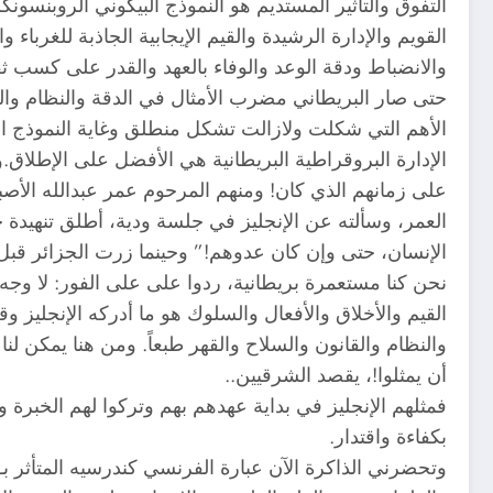
التفوق والتأثير المستديم هو النموذج البيكوني الروبنسونك
القويم والإدارة الرشيدة والقيم الإيجابية الجاذبة للغرب
والانضباط ودقة الوعد والوفاء بالعهد والقدر على كسب ث
حتى صار البريطاني مضرب الأمثال في الدقة والنظام والع
الأهم التي شكلت ولازالت تشكل منطلق وغاية النموذج الب
الإدارة البروقراطية البريطانية هي الأفضل على الإطل
على زمانهم الذي كان! ومنهم المرحوم عمر عبدالله الأصبح
العمر، وسألته عن الإنجليز في جلسة ودية، أطلق تنهيدة ح
الإنسان، حتى وإن كان عدوهم!” وحينما زرت الجزائر قبل
نحن كنا مستعمرة بريطانية، ردوا على على الفور: لا وجه ل
القيم والأخلاق والأفعال والسلوك هو ما أدركه الإنجليز و
والنظام والقانون والسلاح والقهر طبعاً. ومن هنا يمكن
أن يمثلوا!، يقصد الشرقيين..
فمثلهم الإنجليز في بداية عهدهم بهم وتركوا لهم الخبرة و
بكفاءة واقتدار.
وتحضرني الذاكرة الآن عبارة الفرنسي كندرسيه المتأثر 