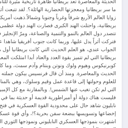
الحديثة والمعاصرة تعد بريطانيا ظاهرة تاريخية مثيرة للتأ
ما سر بريطانيا ومعجزتها الحضارية الهائلة؟. لقد تتبعت 
زوايا العالم الأربع شرقاً وغرباً وجنوبا وشمالاً.ذهبت أمر
بريطانية، واحتلت الهند الكبرى فصارت الهند دولة عظمى 
تتصدر دول العالم بالنمو والتنمية والصناعة، ومرّ الإنج
فتركت أثراً يدل عليها، وربما كانت جنوب أفريقيا شاهدا 
الجواب عندي، هو العلم الحديث التي كانت بريطانيا أو
بريطانيا التي لم تتميز بقوة العدد والعتاد أبدا امتلكت 
كوبرنيكوس وهيوم ولوك ونوتن وبنتام وآدم سمث، وما كان
الحديث والمعاصرة. ومنذ أن قال فرنسيس بيكون جملته المفيد
للعلوم وحولتها إلى قاعدة عمل وقيم وسلوك، وهي بالمن
التي لم تكن تغيب عنها الشمس!. وبالمقارنة مع كل الإمبراط
فليست هناك دولة أو أمبراطورية قديمة أو حديثة بما في 
نابليون شاهد حال على محدودية القوة العسكرية في فتح ا
إخضاعها وتسويسها ببضعة سفن بحرية؟!، وأي قوة عسكرية ي
اشتهرت بنموذجها العسكري النابليوني ونموذجها الثوري ال