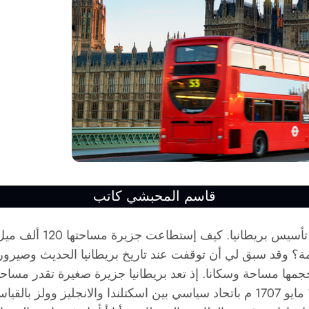
قاسم المحبشي كاتب
2 ألف جندي التحكم في 570 مليون نسمة؟ وقد سبق لي أن توقفت عند تاريخ بريطاني
حوالي 10 مليون نسمة إذ تأسست المملكة المتحدة في 1 مايو 1707 م باتحاد سياسي بين ا