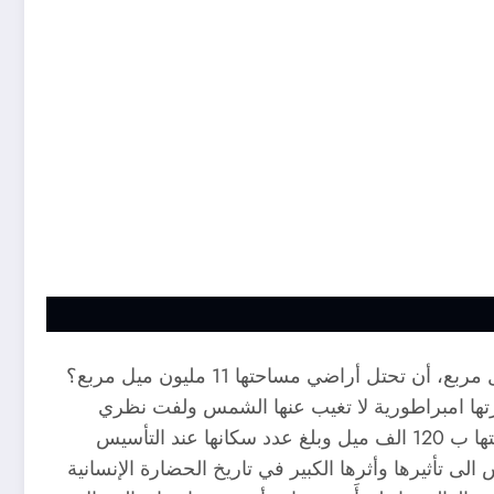
تسأل المؤرخ العراقي تامر الزغاري بمناسبة مرور ذكرى تأسيس بريطانيا. كيف إستطاعت جزيرة مساحتها 120 ألف ميل مربع، أن تحتل أراضي مساحتها 11 مليون ميل مربع؟
ا الحديث وصيرورتها امبراطورية لا تغيب عنها الشمس ولفت نظري
قدرتها على الانتشار في العالم الحديث بما لا يناسب مع حجمها مساحة وسكانا. إذ تعد بريطانيا جزيرة صغيرة تقدر مساحتها ب 120 الف ميل وبلغ عدد سكانها عند التأسيس
سكتلندا والانجليز وولز بالقياس الى تأثيرها وأثرها الكبير في تاريخ الحضارة الإنسانية