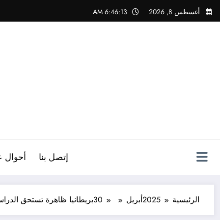
لتجاوز
أغسطس 8, 2026
6:46:15 AM
لى
لمحتوى
ص
إتصل بنا
أحوال ع
الرئيسية
2025
أبريل
30
بريطانيا ظاهرة تستحق الدراس