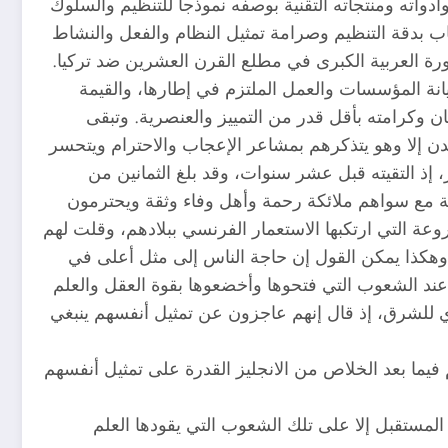
أدواته ومنتجاته التقنية بوصفه نموذجاً للتنظيم والسلوك
عجاب بدقة التنظيم وصرامة تمثيل النظام والفعل والنشاط
ورة العربية الكبرى في مطلع القرن العشرين ضد تركيا.
انة المؤسسات والعمل الملتزم في إطارها، والقيمة
 وكرامته بأقل قدر من التمييز والعنصرية. وتبقى
ن إلا وهو يتذكرهم بمشاعر الإعجاب والاحترام ويتحسر
 إذ التقيته قبل عشر سنوات، وقد بلغ الثمانين من
ارنة مع سواهم ملائكة رحمة وأهل وفاء وثقة ويحترمون
ة التي ارتكبها الاستعمار الفرنسي ببلادهم، وقلت لهم
!. وهكذا يمكن القول إن حاجة الناس إلى مثل أعلى في
اء عند الشعوب التي فتحوها وأخضعوها بقوة العقل والعلم
ي للشرق، إذ قال إنهم عاجزون عن تمثيل أنفسهم ينبغي
 فيما بعد الخلاص من الانجليز القدرة على تمثيل أنفسهم
لمستقبل إلا على تلك الشعوب التي يقودها العلم