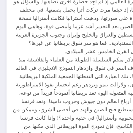
رة العالمي إذ لم أَجِد حضارة أخرى تضاهيها. والسؤال هو
عها، إذ حيثما مرت تركت أثرا يحمل بصمتها، في مختلف
جديدة على صورتها، وذهبت أستراليا فكانت أستراليا نسخة
الصين بعد التخدير أشد عزما وأمضى قوة، وهاهي اليوم
لسطين والعراق والخليج وإيران وجنوب الجزيرة العربية
لسندبادية.. فما هو سر تفوق بريطانيا عن غيرها؟
ي القرن الخامس عشر الميلادي.
تذكر منكم السلسلة الطويلة من العلماء والفلاسفة منذ
السر في تفوق وازدهار النموذج الانجليزي في العالم
لك العبارة التي التقطتها الجمعية الملكية البريطانية
ولازالت تنمو وتزدهر رغم انحسار نفوذ الامبراطورية
لمتغولة اليوم تعد بريطانيا أنموذجاً فريداً من نوعه،
 أرباع العالم دون جيوش وحروب دامية!. وتعد فرنسا
ذي يستطيع فتح الصين والهند في أقصى الشرق، ويتمكن من
نوبية وأستراليا) في حقبة واحدة؟! وإذا كانت فرنسا
الكاسح، فإن نموذج القوة البريطاني الذي مكنها من