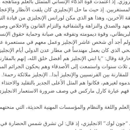
روزي. إذ اعتمدت قوة الذكاء الإنساني المتمثل بالعلم ومناهجه و
اء والمستغربين. إذ حيث ما حل الإنجليزي كان يلفت الأنظار والإ
قة الآخرين، وهذا هو الذي مكن لورانس الإنجليزي من قيادة الث
هد والصدق والنزاهة والشفافية والتزام القانون والاخلاص وصي
ريطاني، وقوة ديمومته وتفوقه هي صيانة وحماية حقوق الإنسان
اق.ولم أجد أي شخص عاشر الإنجليز وعمل معهم في مستعمرة عد
ي الذي كان يعمل مهندساً في مطار عدن الدولي أيام الإنجليز،
ارقة وقال: “يا ابني الإنجليز هم أفضل خلق الله، إنهم بالمق
 ثلاث سنوات واستمعت إلى الأصدقاء وهم يحكون الجرائم المروع
لمقارنة بين الفرنسيين والإنجليز أبدا.. الإنجليز ملائكة رحمة
قدموه لغيرهم، فكانوا هم المثل الأعلى الجدير بالتقليد والاحتذ
 لنا فهم عبارة كارل ماركس في وصف ضرورة الاستعمار الانجليز
العلم واللغة والنظام والمؤسسات المهنية الحديثة، التي منحتهم
بـ “جون لوك” الانجليزي، إذ قال: لن تشرق شمس الحضارة في ا