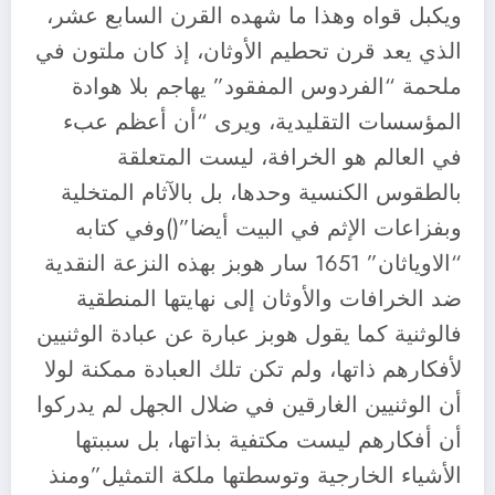
ويكبل قواه وهذا ما شهده القرن السابع عشر،
الذي يعد قرن تحطيم الأوثان، إذ كان ملتون في
ملحمة “الفردوس المفقود” يهاجم بلا هوادة
المؤسسات التقليدية، ويرى “أن أعظم عبء
في العالم هو الخرافة، ليست المتعلقة
بالطقوس الكنسية وحدها، بل بالآثام المتخلية
وبفزاعات الإثم في البيت أيضا”()وفي كتابه
“الاوياثان” 1651 سار هوبز بهذه النزعة النقدية
ضد الخرافات والأوثان إلى نهايتها المنطقية
فالوثنية كما يقول هوبز عبارة عن عبادة الوثنيين
لأفكارهم ذاتها، ولم تكن تلك العبادة ممكنة لولا
أن الوثنيين الغارقين في ضلال الجهل لم يدركوا
أن أفكارهم ليست مكتفية بذاتها، بل سببتها
الأشياء الخارجية وتوسطتها ملكة التمثيل”ومنذ