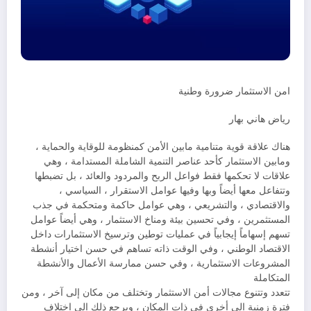
امن الاستثمار ضرورة وطنية
رياض هاني بهار
هناك علاقة قوية متنامية مابين الأمن كمنظومة للوقاية والحماية ،
ومابين الاستثمار كأحد عناصر التنمية الشاملة المستدامة ، وهي
علاقات لا تحكمها فقط فواعل الربح والمردود والعائد ، بل تضبطها
وتتفاعل معها أيضاً وبها وفيها عوامل الاستقرار ، السياسي ،
والاقتصادي ، والتشريعي ، وهي عوامل حاكمة ومتحكمة في جذب
المستثمرين ، وفي تحسين بيئة ومناخ الاستثمار ، وهي أيضاً عوامل
تسهم إسهاماً إيجابياً في عمليات توطين وترسيخ الاستثمارات داخل
الاقتصاد الوطني ، وفي الوقت ذاته تساهم في حسن اختيار أنشطة
المشروعات الاستثمارية ، وفي حسن ممارسة الأعمال والأنشطة
المتكاملة
تتعدد وتتنوع مجالات أمن الاستثمار وتختلف من مكان إلى آخر ، ومن
فترة زمنية إلى أخرى في ذات المكان ، ويرجع ذلك إلى اختلاف