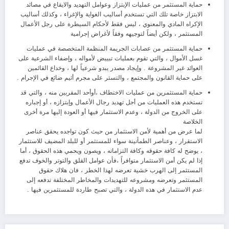
حماية المستثمر من عمليات الإبتزاز وعوامل التهديد والايقاع في مصائد
الابتزاز خاصة تلك التي تستخدم أساليب الغواية والإغراء ، وكذلك أساليب
الإكراه المادي والمعنوي ، ليس فقط لأحكام السيطرة على رجل الأعمال
المستثمر ، ولكن أيضاً لتوجيهه وفقاً لأغراض إجرامية
حماية المستثمر من عصابات الجريمة المنظمة المتخصصة في عمليات
غسل الأموال ، والتي تقوم بعمليات تبييض لأمواله ، وإضفاء الشرعية على
العوائد غير المشروعة . وإيجاد مصدر يبدو شرعياً لها ، وخداع القائمين
على حماية القانون والمجتمع ، والتستر على مجرم أثيم ضائع في الإجرام .
حماية المستثمرين من عمليات الاختطاف ،أوأحد المقربين منه ، والتي قد
تستخدم هذه العمليات من أجل تهديد رجال الأعمال وإبتزازه ، أو إجباره
على الخروج من الدولة ، وعدم الاستثمار فيها أو العودة إليها مرة أخرى
الخلاصة
لما عرض من أهمية لأمن الاستثمار من حيث كون تواجده يحقق عناصر
الاستقرار ، وعناصر الطمأنينة سواء للمستثمر أو للبلد المضيف للاستثمار
، يوضح له كافة حقوقه وكافة التزاماته ، ويصون ويحمي هذه الحقوق ، أما
إذا لم يكن أمن الاستثمار متوافراً ،فأن عوامل القلق والتوتر والخوف تدفع
المستثمر إلى الهرب خشية تعرضه لهذا الخطر ، فان هلاك حقوق
المستثمر وتعرضه ومشروعه للتهديدات والمخاطر المختلفة تدفعه إلى
عدم الاستثمار في هذه الدولة ، والتي تصبح طاردة للمستثمرين فيها .