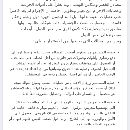
مصادر الخطر ومكامن التهديد ، وما يطرأ على أدوات الجريمة
وعصابات الإجرام من تغيير وتطوير ، خاصة أن الإجرام لم يعد قاصراً
على عصابات معينة بذاتها ، بل امتد ليشمل أجهزة دول ونظم وحكم
فاسدة … وعصابات متعددة الجنسيات ذات شبكات عالمية ، ولها
مناطق نفوذ وحماية تكاد تكون أقوى من بعض الدول ، أو ذات
سيطرة على بعض الدول
ومن أهم المجالات التي يعالجها أمن الاستثمار ما يلي :
حماية المستثمر من ضغوط أصحاب المصالح وتجار النفوذ واضطراره إلى
دفع رشاوي وأتاوات وعمولات غير قانونية من أجل الحفاظ على مصالحه ،
أو الحصول على موافقات وتصاريح وتراخيص إدارية ، أم لإتمام عمليات
التسجيل لحقوقه وحماية هذه الحقوق وصيانتها من أي اعتداء قد يحدث في
الوقت الحاضر ، أو من أي اعتداء يحتمل وقوعه في المستقبل .
حماية المستثمر ورجال الأعمال من عمليات النصب وضياع أمواله نتيجة
لذلك أو نتيجة للخداع والمؤامرات التي يمكن تدبيرها لها ، سواء لاصطياده
هو شخصياً . أو للسطو على أمواله ، أو تعطيل مشروعه تبعاً لذلك .
حماية المستثمر من الشركات الوهمية التي قد تبتلع أمواله ، خاصة تلك
التي يؤسسها مجرمون دوليون ، حيث أن لديهم مهارات فائقة ، خاصة في
التخفي والنشر ، ولديهم إمكانيات خاصة في الإقناع وفي الحصول على
الأموال والهروب بها إلى الخارج ، وإلى دول يصعب القبض عليهم فيها ، أو
تقديمهم للعدالة والمحاكمة .