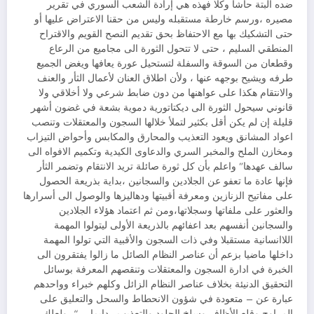
ضده البتة حاشا وكلا فهذه هي إرادة الشعب السوري في تقرير
مصيره ،ورسم خارطة مستقبله وليس من حقنا الاعتراض عليها أو
حتى التشكيك بها مع الاحتفاظ بحق تقديم النصح القويم والاقتراح
المنطقي السليم ، حتى لا تتحول الثورة الى مجاميع من الرعاع
وقطعان من السوقة والسفلة لتستحيل عورة يعافها ويغض الجميع
طرفه ويشيح بوجهه عنها ، ولأن اطلاق العنان لأعمال الثأر والعنف
والانتقام هكذا على عواهنها من دون ضابط شرعي ولا أخلاقي ولا
قانوني سيحول الثورة الى ديكتاتورية دموية بشعة في غضون أشهر
قليلة إن لم يكن أقل بكثير لتملأ خلالها السجون والمعتقلات وتنصب
اعواد المشانق ويعود التعذيب والمحارق والمكابس وأحواض التيزاب
ومخازن الملح والمخبر السري والدعاوى الكيدية وتكميم الافواه الى
سالف عهدها” واعلم بأن كل ثورة صائلة تريد الانتقام وتضمر الثأر
فإنها عادة ما تعفو عن الجلادين والسجانين ،بداية بذريعة الحصول
على مفاتيح الزنازين ومعرفة أقبيتها ودهاليزها والوصول الى أسرارها
والعثور على ملفاتها وسجلاتها،ومن ثم اعتماد هؤلاء الجلادين
والسجانين أنفسهم بعد اعفائهم بالذريعة الأولى ليتولوا المهمة
اللاانسانية مستقبلا وفي ذات السجون والأقبية التي تولوا المهمة
داخلها ماضيا بزعم أن عناصر النظام الصائل ما زالوا يفتقرون الى
الخبرة في ادارة السجون والمعتقلات وتنقصهم المعرفة بوسائل
التحقيق الدنيئة بخلاف عناصر النظام الزائل وكلهم خبراء وواحدهم
عبارة عن – متعودة في شؤون الانحطاط والسحل والتعليق على
المراوح وقلع الأظافر وسلخ الجلود والتعذيب ..دايما – “، ولعلك