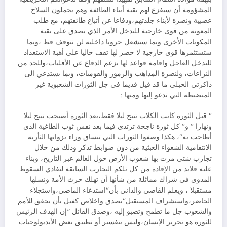
المشؤومة أن سيفزع لهم بقية أبناء الطائفة وهم يحملون السلاح
عصبية ونصرة لأبناء جلدتهم،ودفاعا عن أتباع طائفتهم، مع طلب
المعونة من قوى خارجية للتدخل الأمر الذي يصدق على بقية
المكونات الأخرى وبما سيشعل حروبا داخلية لن تتوقف قط ،وبما
ستستثمرها قوى خارجية لا حصر لها تقف حاليا على أهبة الاستعداد
للتدخل العاجل واقامة قواعد لها بزعم الدفاع عن الأقليات،وللحد من
النزاعات، ولنصرة المذاهب والرموز والقوميات، وبما يستدعي الى
ذاكرتي الحبلى ما قد قيل قديما في جل الثورات الشعبوية غير
المنضبطة التي تدعو إليها ومنها :
” قبل الثورة كانت الكلاب تنبح ليلا فقط،بعد الثورة أصبحت تنبح ليلا
ونهارا ” و” كل ثورة ناجحة ترتدى فيما بعد نفس ثوب الطاغية الذى
أطاحت به”، هكذا وصفوا الثورات التي تنساق وراء نزواتها الثأرية
الانتقامية الشعواء العبثية من دون ضوابط تذكر وذلك من خلال
تجارب شتى مرت بها شعوب الأرض حول العالم عبر التاريخ، وبناء
عليه فلابد من الإفادة من كل تلكم التجارب السابقة لتفادي السقوط
المدوي في شراك مماثلة من شأنها أن تهلك حرث الأمة ونسلها
مستقبلا ، ويعلم القاصي والداني بأن”استدعاء الماضي،واستجلاء
الحاضر،واستشراف المستقبل”بصدق واخلاص كفيل بأن يحقق للأمم
والشعوب جل ما تطمح وتصبو إليه ،وصدق القائل “إن الهدف الرئيس
للثورة هو تحرير الإنسان،وليس بتفسير أو تطبيق بعض الأيديولوجيات