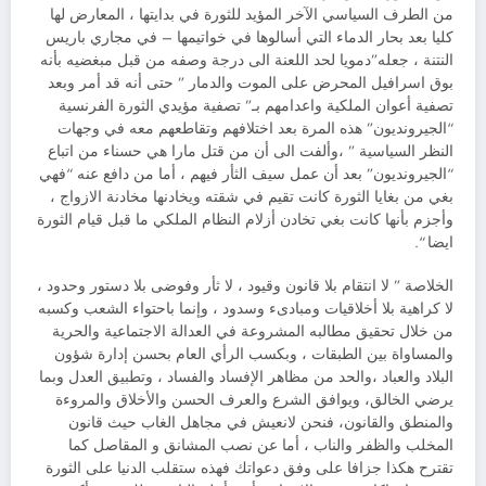
من الطرف السياسي الآخر المؤيد للثورة في بدايتها ، المعارض لها
كليا بعد بحار الدماء التي أسالوها في خواتيمها – في مجاري باريس
النتنة ، جعله”دمويا لحد اللعنة الى درجة وصفه من قبل مبغضيه بأنه
بوق اسرافيل المحرض على الموت والدمار ” حتى أنه قد أمر وبعد
تصفية أعوان الملكية واعدامهم بـ” تصفية مؤيدي الثورة الفرنسية
“الجيرونديون” هذه المرة بعد اختلافهم وتقاطعهم معه في وجهات
النظر السياسية ” ،وألفت الى أن من قتل مارا هي حسناء من اتباع
“الجيرونديون” بعد أن عمل سيف الثأر فيهم ، أما من دافع عنه “فهي
بغي من بغايا الثورة كانت تقيم في شقته ويخادنها مخادنة الازواج ،
وأجزم بأنها كانت بغي تخادن أزلام النظام الملكي ما قبل قيام الثورة
ايضا “.
الخلاصة ” لا انتقام بلا قانون وقيود ، لا ثأر وفوضى بلا دستور وحدود ،
لا كراهية بلا أخلاقيات ومبادىء وسدود ، وإنما باحتواء الشعب وكسبه
من خلال تحقيق مطالبه المشروعة في العدالة الاجتماعية والحرية
والمساواة بين الطبقات ، وبكسب الرأي العام بحسن إدارة شؤون
البلاد والعباد ،والحد من مظاهر الإفساد والفساد ، وتطبيق العدل وبما
يرضي الخالق، ويوافق الشرع والعرف الحسن والأخلاق والمروءة
والمنطق والقانون، فنحن لانعيش في مجاهل الغاب حيث قانون
المخلب والظفر والناب ، أما عن نصب المشانق و المقاصل كما
تقترح هكذا جزافا على وفق دعواتك فهذه ستقلب الدنيا على الثورة