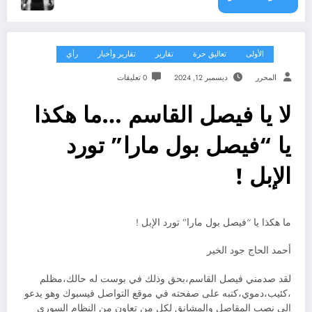
الأولى
تعاليق حرة
تقارير
تقارير وأخبار
رأي
المحرر
ديسمبر 12, 2024
0 تعليقات
لا يا فيصل القاسم …ما هكذا
يا “فيصل بول مارا” تورد
الإبل !
ما هكذا يا “فيصل بول مارا” تورد الإبل !
أحمد الحاج جود الخير
لقد صدمني فيصل القاسم،بحق وذلك في بوست له حالك،مظلم
،كئيب،دموي،كتبه على صفحته في موقع التواصل فيسبوك وهو يدعو
الى نصب المقاصل والمشانق لكل من تعاون من النظام السوري