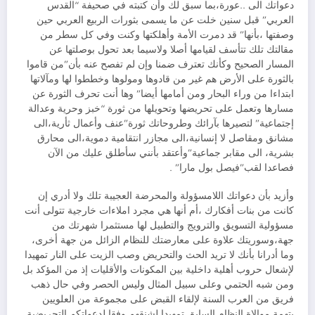
دعواتك الى ..عورة،بما سبق لك وأن كتبته في صحيفة “القدس
العربي” قبل سنين خلت عن ما يسمى بثورات الربيع العربي حين
وصفتها ،بأنها” قد دمرت الأمة وأهلكتها وكنت وفي كل سطر من
مقالتك تلك تتأسف لقيامها أصلا ولاسيما بعد تحول بوصلتها عن
المسار الصحيح وكأنك تعترف ضمنا وإن لم تفصح عنه بأن”من قاموا
بالثورة على الأرض هم غير من قادوها ومولوها وخططوا لها ومآلاتها
ابتداءا من وراء البحار ومن أمامها أيضا” وها أنت تحرف الثورة عن
مسارها وتعمل على تحريضها وتحويلها من ثورة “خبز وحرية وعدالة
إجتماعية” لتصيرها بآرائك وطروحاتك ثورة”عنف وأعمال ثأرية،الى
مشانق ومقاصل لا إنسانية،الى مجازر انتقامية دموية،الى محارق
بشرية، الى مقابر جماعية”وأعتقد بأنني سأطلق عليك من الآن
فصاعدا لقب”فيصل بول مارا” .
وأزيد بأن دعواتك اللامسؤولة والمحرضة العجيبة تلك ولا أدري إن
كانت من بنات أفكارك ،أم أنها هي مجرد املاءات خارجية تتولى أنت
مسؤولية التسويق والترويج والتطبيل لها مستثمرا شهرتك من
جهة،وسوريتك علاوة على معارضتك للنظام الزائل من جهة أخرى،
وما أدرانا بأنك لا تريد الحث والتحريض وصب الزيت على النار تمهيدا
لإشعال حروب أهلية داخلية بين المكونات والأقليات إذ من المؤكد بل
ومن شبه الحتمي وعلى سبيل المثال وليس الحصر وفي حال ذهب
فريق من العرب السنة لإلقاء القبض على مجموعة من العلويين
بتهمة موالاة النظام السابق تمهيدا لشنقهم وفقا لدعواتكم التحريضية