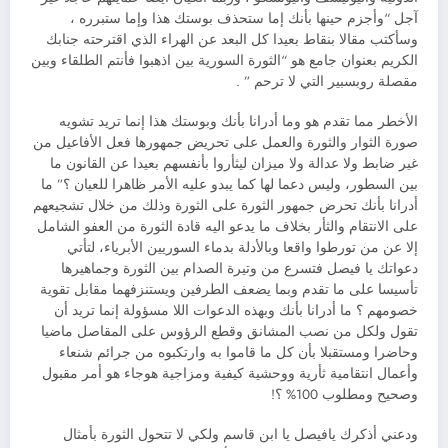
آجل “وأجزم حينها بأنك إما ستحذف بوستك هذا وإما ستبرره ،
وسأكتب مقالا بنقاط بعيدا كل البعد عن الهراء الذي اقترحته جنابك
الكريم بعنوان جامع هو “الثورة السورية بين اذهبوا فأنتم الطلقاء وبين
مقصلة روبسبير التي لا ترحم ” .
الأخطر مما تقدم هو وما أدرانا بأنك وبوستك هذا إنما تريد تشويه
صورة الثوار والثورة والعمل على تحريض جمهورها فعل الأفاعيل من
غير ضابط ولا عدالة ولا ميزان ليثأروا بأنفسهم بعيدا عن القانون ما
بين السطور، وليس دعما لها كما يبدو عليه الأمر ظاهرا للعيان ؟” ما
أدرانا بأنك تحرض جمهور الثورة على الثورة وذلك من خلال تشجيعهم
على الانتقام والثأر بخلاف ما يدعو اليه قادة الثورة من العفو الشامل
إلا عن من تورطوا واقعا وبالأدلة بدماء السوريين الأبرياء، لتأتي
دعواتك يا فيصل فتسرع من وتيرة الصدام بين الثورة وجماهيرها
تأسيسا على ما تقدم وبما يضعف الطرفين ويستنزفهما مقابل تقوية
خصومهم ؟ ما أدرانا بأنك وبهذه الدعوات اللا مسؤولة إنما تريد أن
تقول ولكل من نصب المشانق وقطع الرؤوس على المقاصل ماضيا
وحاضرا ومستقبلا بأن كل ما قاموا به وارتكبوه من جرائم شنعاء
وأعمال انتقامية ثأرية ووحشية كيفية ومزاجية هوجاء هو أمر مقبول
وصحيح ومطلوب 100% ؟!
ودعني أذكرك يافيصل يا ابن قاسم ولكي ﻻ تتحول الثورة بأمثال