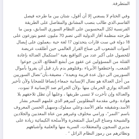
المتطرفة.
وفي الختام لا يسعني إلا أن أقول، شتان بين ما طرحه فيصل
القاسم،الذي طالب بنصب المشانق والمقاصل على الطريقة
الفرنسية لكل المحسوبين على النظام السوري السابق، وبين ما
طرحته منظمة آفاز الدولية التي تضم 70 مليون عضو يتوزعون على
18 دولة في ست قارات يتحدثون 17 لغة حية ،يعملون على إيصال
أصوات الشعوب الى صناع القرار العالمي حين أطلقت عريضة
للحصول على أكبر عدد من التواقيع بغية “استكمال العدالة بإعادة
القتلة من المسؤولين عن عقودٍ من أبشع الفظائع، الذين جوعوا
الشعب، واختطفوا الأبرياء ،وقتلوهم بدم بارد قبل أن يفروا بأموال
السوريين الى دول عدة قريبة وبعيدة”، مضيفة،بأن”نضال السوريين
من أجل العدالة هو نضال الإنسانية جمعاء،إنصافا للضحايا ولأن تأخير
العدالة يوازي الحرمان منها ،ولأن الجرائم ضد الإنسانية لا تموت،
والعدالة وإن تأخرت لا تنسى طريقها ، وعليها أن تظل تلاحقهم بلا
هوادة ،وفي مقدمة المطلوبين كبيرهم الذي علمهم السحر بشار
الأسد،وشقيقه ماهر الأسد،وعلي مملوك،وسهيل الحسن المعروف
باسم “النمر”، ورامي مخلوف وغيرهم من عتاة المعذبين والجلادين
والشبيحة وصناع البراميل المتفجرة والأسلحة الكيمائية زيادة على
مديري السجون والمعتقلات، السرية منها والعلنية وأشباههم
ونظائرهم من رموز النظام الزائل ” .