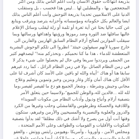
بذريعة انتهاكات حقوق الانسان وأنت أعلم الناس بذلك ومن أكثر
المجعجعين بها ، والمطبلين لها …ليس هذا فحسب ، بل وستقلب
الدنيا على الاسلاميين تحديدا بذريعة التوحش وأنت أعلم الناس بذلك
ايضا والعالم بكل حكوماته ومؤسساته وأحزابه يترصد ويترقب ويتابع
عن كثب حاليا بحثا عن أية ثغرة أو ثلمة أو زلة ليقلب وسائل الإعلام
عاليها سافلها ضد الثورة وضد رموزها ورؤيتها واهدافها ورسالتها وبما
سيقلب الموازين لصالح أزلام النظام السابق الهاربين والفارين الى
خارج سوريا لأنهم سيقولون حينئذ” انظروا الى تلكم الوحوش البشرية
المتعطشة للدماء ، هذا ما كنا نحميكم ، ونحذركم منه!” ليصدقهم كثير
من الحمقى ويرددوا سريعا وفي حال لم يحصلوا على شيء يذكر لا
في زمن النظام الصائل ،ولا في زمن النظام الزائل ، كما ردد غيرهم
سابقا هنا أو هناك “أيباه والله لو باقين على الأسد كان أشرف لنا على
الأقل كان هناك أمان وكاز وغاز وبنزين وخبز وتموين وتعليم وعلاج
مجاني وجيش وشرطة ، وشعار الجميع هو دع ما لقيصر لقيصر،وما
لله لله …فالدين لله،والوطن للجميع”،ولاسيما حين يتعلق الأمر
بتصفية أزلام وأتباع وذيول وأذناب النظام من مكونات السويداء
واللاذقية والحسكة وطرطوس والقامشلي وحلب وغيرها من الكرد
والدروز والعلوية والنصيرية والمسيحيين والأرمن وغيرهم، ستكون
وقتها أنت أول من يصرخ ولا أشك في ذلك مطلقا” لقد بدأوا بتصفية
المكونات والأقليات و القوميات والطوائف وعلى الأمم المتحدة ،
ومجلس الأمن ، وأوروبا ، وأمريكا ،وهيومن رايتس ووتش ، والعفو
الدولية واليونيسف واليونسكو ، وربما الكيان أيضا حمايتهم عاجلا غير