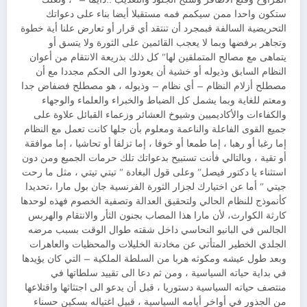
ستكون واحدا ممن سيكمم فمه مستقبلا أيضا بناء على دعواتك
التحريضية السالفة فبمجرد أن تنتقد أي قرار أو تعارض علنا أية خطوة
وتجاهر برفضها وبما لا يعجب القائمين على الثورة ولا يتسق أو
يتماهى مع مصالح المتملقين لها” كل ذلك بذريعة الانتقام من أعوان
النظام السابق وذيوله أو خشية أن يعودوا الى الحكم مجددا مع أن
مصطلح أزلام النظام – أي نظام – وذيوله ، هو مصطلح فضفاض جدا
ومعتم للغاية وبما يشمل كل الضباط والخبراء والعلماء والوجهاء
والكفاءات والأكاديميين وشيوخ العشائر وزعماء القبائل علاوة على
جميع القوى الفاعلة والناعمة ومعلوم بأن جلها كانت تعمل مع النظام
إما رغبا أو رهبا ، إما طمعا أو خوفا ، إما تزلفا أو تحاشيا ، إما موافقة
أو تقية ، وبالتالي فأنت تستبيح بدعواتك تلك حرمات الجميع ومن دون
استثناء يا دكتور فيصل” وعلى قول البغادة ” تيتي تيتي ، مثل ما رحت
جيتي ” أما عن اختيارك لجزار الثورة الفرنسية جان بول مارا ،تحديدا
كأنموذج للنظام الحالي ولتحقيق العدالة وتصفية الخصوم فهذه لوحدها
كارثة الكوارث، لأن مارا هذا المصاب بجنون الثأر والانتقام والهربس
الجالس في البانيو النحاسي داخل شقته طوال الوقت بسبب مرضه
الجلدي الخطير المتأتي عن مخادنة الخليلات والمحظيات والعاهرات
وبعد طول عيشه ومكوثه هربا من السلطة الملكية – التي كان يؤيدها
في بداية حياته السياسية ، ومن ثم دعا الى تقييد سلطاتها في
منتصف حياته السياسية دستوريا ، قبل أن يدعو الى اجتثاثها واقتلاعها
من الجذور في أواخر أيامه السياسية ، قبيل اغتياله بسكين حسناء