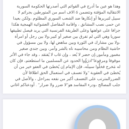
وهذا هو عين ما أدرج في القوائم التي أصدرتها الحكومة السورية
الانتقالية المؤقتة وتتضمن 6 الاف اسم من المتورطين بجرائم لا
سبيل لتبريرها أو إنكارها ضد الشعب السوري المظلوم ،ولكن بعيدا
عن حمى نصب المشانق ، واقامة المقاصل العشوائية الهمجية هكذا
جزافا على عواهنها وعلى الطريقة الفرنسية التي يريد فيصل تطبيقها
سوريا وهي التي لم تفرق بين صغير أو كبير،ولا بين رجل أو امرأة
،ولا بين مشارك في الثورة وبين مناهض لها، ولا بين مسؤول في
حاشية النظام ومن محاسيبه ناه بالشر وآمر، وبين جندي صغير
مغمور ومأمور،إن حضر لا يُعد ، وإن غاب لا يُفتقد ، وقد جاء في الأثر
موقوفا ومرفوعا”ادرَؤُوا الحدود عن المسلمين ما استطعتم، فإن كان
له مَخرج فخلُّوا سبيلَه، فإن الإمام إن يُخطئ في العفو خير من أن
يُخطئ في العقوبة “ولا تعسف في استعمال الحق اطلاقا لأن
الضررالمترتب على التعسف أكبر من نفعه بمراحل ، والأصل في
جلب المصالح ،ودرء المفاسد هو”لا ضرر ولا ضرار” . أودعناكم اغاتي