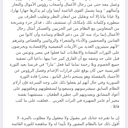
وعمل معه حتى من رجال الأعمال وأصحاب رؤوس الأموال والتجار
وأمثالهم ” وبما يشمل القوى الناعمة أيضا وإن لم يذكرها جهارا نهارا،
ولا عيانا بيانا،إلا أنه وبقليل من امعان النظر،وتقليب الطرف بين
سطوره وكلماته تلك بإمكانك أن تستشف ذلك ، فذكر جزء وشريحة
من المتعاونين مع النظام من غير الحزبيين والعسكر أمثال رجال
الأعمال،إنما يراد منه كل من دعم النظام وسانده وأن كانوا من
الفنانين والصحفيين والأدباء والشعراء والروائيين والقصاص وغيرهم
“لأنهم سيثيرون العديد من الأزمات المعيشية والإقتصادية ويحرضون
على الثورات المضادة والانقلابات كما فعلوا في مصر وتونس من
قبل على حد وصفه مع أن الفارق كبير جدا بينها ،داعيا الى تصفية
جميع الخصوم وبلا رحمة تماما كما فعل “مارا” في فرنسا بعيد الثورة
الفرنسية حين كان يوقع على قرارات الإعدام وفصل الرؤوس عن
الأجساد بالمقصلة وهو يستحم داخل البانيو ، محذرا قادة الثورة
السورية وفي حال أنهم لم يفعلوا ذلك على وجه السرعة فإن أزلام
النظام السابق سيفترسونهم وسيعودوا ليسقطونهم ويعلقونهم على
أعواد المشانق ويعيدونهم الى حظيرة الطغيان ، مستشهدا بقصة
مجير أم عامر الشهيرة في التراث العربي …فعلقت على ما كتب
قائلا :
إن ما تقترحه جنابك غير مقبول ولا معقول ولا مطلوب بالمرة، لا
أقول ذلك حبا بالنظام المقبور ولا تأييدا له ولا مناهضة للثورة القائمة