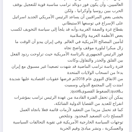
العالميين، وأن يكون فوز دونالد ترامب مناسبة قوية للتعجيل بوقف
الحرب ببين روسيا وأوكرانيا ، ولكن
يخشى بعض المراقبين أن يساعد الرئيس الأمريكي الجديد اسرائيل
على الإسراع في توسعها الاستيطاني
بقطاع غزة والضفة الغربية،وأنه قد يلجأ إلى سياسة التخويف لكسب
بعض الأنظمة العربية والإسلامية
لتأمين المصالح الأمريكية في العالم. وفي إيران يبدو أن الوقت ما
زال مبكرا لبلورة موقف واضح تجاه
فوز الرئيس الجمهوري بالرئاسة الأمريكية حيث تراوحت ردود الفعل
بين القلق والحذر والتفاؤل،وكانت
فترة رئاسة ترامب الماضية قد شهدت تصعيدا غير مسبوق مع إيران
بدءا من انسحاب الولايات المتحدة
من الاتفاق النووي عام 2018ثم فرضها عقوبات اقتصادية عليها شديدة
امتدت إلى المجتمع الدولي وسميت
بـ&quot;الضغوط القصوى&quot;
يمكن أن تحفل الفترة القادمة من عهدة الرئيس ترامب بمؤشرات
انفراج للعديد من القضايا الدولية الشائكة،
كما قد تحمل مزيدا من التعقيد لأزمات قائمة فعلا باتجاه العمل
المسلح ذات التصعيد المحدود. وتتلخص
توجهات السياسة الخارجية الأمريكية في تقوية التحالفات السياسية
والعسكرية ، ونشر مبادئ وقيم الحرية