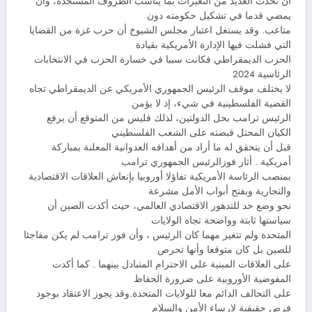
ان تحدث العديد من التغيرات بما يناسب الظروف المستجدة، وأن
يمضي قدما في تشكيل حكومته دون
متاعب. وقد يستغل اعتبار مجلس الشيوخ أن حرب غزة من القضايا
التي فشلت فيها الإدارة الأمريكية بقيادة
الحزب الديمقراطي فكانت سببا في خسارة الحزب في الانتخابات
الرئاسية 2024
لا يختلف موقف الرئيس الجمهوري الأمريكي عن الديمقراطي تجاه
القضية الفلسطينية في شيء، إذ لا يؤمن
الرئيس ترامب بحل الدولتين، لذلك فليس من المتوقع أن يرفع
الكيان المحتل قبضته على الشعب الفلسطيني
قبل أن يتحقق له ما أراد من أهدافه العدوانية المعلنة بمباركة
أمريكية . أثار فوزالرئيس الجمهوري ترامب
بمنصب الرئاسة الأمريكية تفاؤلا أوروبيا بإنعاش العلاقات الاقتصادية
والتجارية وبفتح أبواب الأمل مشرعة
نحو وضع حد للتدهور الاقتصادي العالمي، حيث أكدت الصين أن
سياستها ثابتة وواضحة تجاه الولايات
المتحدة ولم تتغير مهما كان الرئيس ، وأن فوز ترامب لم يكن مفاجئا
للصين بل كان متوقعا وأنها تحرص
على العلاقات المبنية على الاحترام المتبادل بينهما . كما أكدت
المفوضية الأوروبية على ضرورة الحفاظ
على التحالف الدائم معا للولايات المتحدة.وقد يجوز الاعتقاد بوجود
فرص حقيقية لإرساء الأمن والسلام