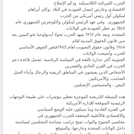
الحزب الليبرالية الكلاسيكية ودعّم الإصلاح
الاقتصادي وعارض انتشار العبودية في البلاد ،وكان أبراهام
لينكولن أول رئيس أمريكي من الحزب
الجمهوري. وفي عهد الرئيس لينكولن والكونغرس الجمهوري عام
1865 تم حظر العبودية في الولايات
المتحدة. وبعد عام 1912 شهد الحزب تحولا أيديولوجيا نحو اليمين بعد
سن قانون الحقوق المدنية لعام
1964 وقانون حقوق التصويت لعام 1965فتغير الجوهر الأساسي
للحزب وأصبحت الولايات
الجنوبية أكثر جدارة بالثقة في السياسة الرئاسية. تشمل قاعدة دعم
الحزب في القرن الحادي والعشرين
الأشخاص الذين يعيشون في المناطق الريفية والرجال وأبناء الجيل
الصامت، والأمريكيين
البيض ، والمسيحيين الإنجيليين.
هذه البسطة التاريخية الموجزة تعطي مؤشرات على طبيعة التوجهات
الرئيسية المتوقعة للإدارة الأمريكية
في الفترة القادمة وما سيكون عليه الوضع السياسي
والاقتصادي،فالأغلبية المحققة للحزب الجمهوري في
مجلسي الشيوخ والنواب تمنح ترامب مساندة المجلسين لسياسته
داخل الولايات المتحدة وخارجها، والمتوقع