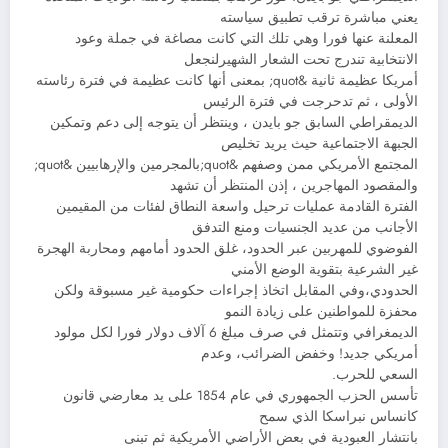
يعني مباشرة ترقب تطبيق سياسته
المعلنة عنها فورا وهي تلك التي كانت مصاغة في جملة وعود
الانتخابية تندرج تحت الشعار الشهيرلنجعل
أمريكا عظيمة ثانية &quot; بمعنى أنها كانت عظيمة في فترة رئاسته
الأولى ، ثم تدحرجت في فترة الرئيس
الديمقراطي السابق جو بايدن ، وينتظر أن يتوجه إلى دعم وتمكين
الجبهة الاجتماعية حيث يريد تخليص
المجتمع الأمريكي ممن وصفهم &quot;بالمجرمين والإرهابيين &quot;
والمقصود المهاجرين ، إذن المنتظر أن تشهد
الفترة القادمة عمليات ترحيل واسعة النطاق لفئات من المقيمين
الأجانب من عديد الجنسيات ومنع التدفق
الفوضوي للمهربين عبر الحدود، غلق الحدود أمامهم ومحاربة الهجرة
غير الشرعية بتقوية الوضع الأمني
الحدودي،وفي المقابل اتخاذ إجراءات حكومية غير مسبوقة ولكن
محفزة للمواطنين على زيادة النمو
الديمغرافي وتتمثل في صرف مبلغ 6 آلاف دولار فورا لكل مولود
أمريكي جديد! وخفض الضرائب، وعدم
السعي للحرب.
تأسس الحزب الجمهوري في عام 1854 على يد معارضي قانون
كانساس نبراسكا الذي سمح
بانتشار العبودية في بعض الأراضي الأمريكية ثم تبنى