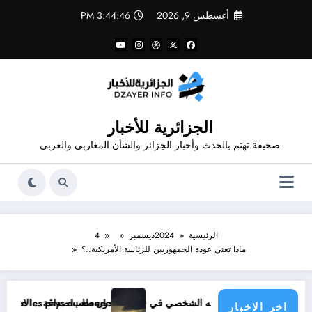
لتجاوز
أغسطس 9, 2026
3:44:46 PM
لى
لمحتوى
الجزائرية للأخبار
صحيفة تهتم بالحدث وأخبار الجزائر والشأن المغاربي والعربي
الرئيسية
2024
ديسمبر
4
ماذا تعني عودة الجمهوريين للرئاسة الأمريكية..؟
ك دون طلب صداقة .. الاطلاع على محتوى صفحة شخص اغلق ملفه الشخصي في فيسبوك دون طلب صداقة
 climatique menace les pays du monde
اخر الاخبار