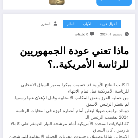
أحوال عربية
الأولى
العالم
المحرر
ديسمبر 4, 2024
0 تعليقات
ماذا تعني عودة الجمهوريين
للرئاسة الأمريكية..؟
 كانت النتائج الأولية قد حسمت مبكرا مصير السباق الانتخابي
للرئاسة الأمريكية قبل تمام الانتهاء
من عملية الفرز ببعض المكاتب الانتخابية وقبل الإعلان عنها رسميا.
لم ينتظر الرئيس الأسبق
دونالد ترامب طويلا ليعلن أمام أنصاره فوزه في انتخابات الرئاسة
2024 بمنصب الرئيس الـ
47 للولايات المتحدة الأمريكية أمام مرشحة التيار الديمقراطي كامالا
هاريس . كان السباق
الانتخابي شاقا وطويلا، وجسدت مجريات الحملة الانتخابية للمرشحين