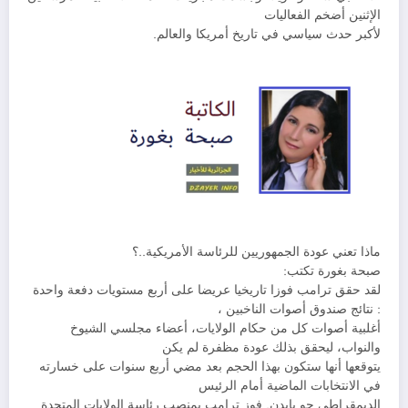
الإثنين أضخم الفعاليات
لأكبر حدث سياسي في تاريخ أمريكا والعالم.
ماذا تعني عودة الجمهوريين للرئاسة الأمريكية..؟
صبحة بغورة تكتب:
لقد حقق ترامب فوزا تاريخيا عريضا على أربع مستويات دفعة واحدة
: نتائج صندوق أصوات الناخبين ،
أغلبية أصوات كل من حكام الولايات، أعضاء مجلسي الشيوخ
والنواب، ليحقق بذلك عودة مظفرة لم يكن
يتوقعها أنها ستكون بهذا الحجم بعد مضي أربع سنوات على خسارته
في الانتخابات الماضية أمام الرئيس
الديمقراطي جو بايدن. فوز ترامب بمنصب رئاسة الولايات المتحدة