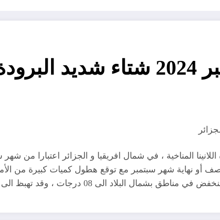
لجزائر