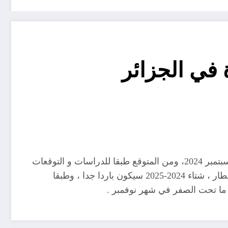
من المتوقع طبقا للدراسات المناخية ، ان يبدأ تاثير ظاهرة اللانينا المناخية ، في شمال افريقيا و الجزائر اعتبارا من شهر سبتمبر 2024، ومن المتوقع طبقا للدراسات و التوقعات
المناخية ،أن يبدأ شتاء 2024-2024 في موعد مبكر في منتصف أو نهاية شهر سبتمبر مع توقع هطول كميات كبيرة من الأمطار ، شتاء 2024-2025 سيكون باردا جدا ، وطبقا