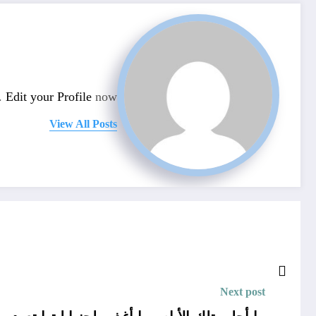
n.
Edit your Profile
now.
View All Posts
Next post