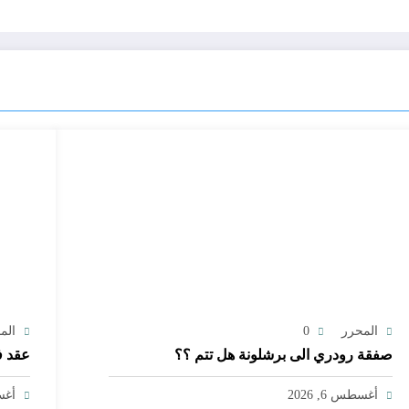
المحرر
0
الم
صفقة رودري الى برشلونة هل تتم ؟؟
عقد ف
أغسطس 6, 2026
أغسط