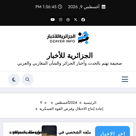
لتجاوز
أغسطس 9, 2026
1:56:45 PM
لى
لمحتوى
الجزائرية للأخبار
صحيفة تهتم بالحدث وأخبار الجزائر والشأن المغاربي والعربي
الرئيسية
2024
أغسطس
9
إعادة إنتاج الاحتلال وفرض القوة العسكرية
 فيسبوك دون طلب صداقة .. الاطلاع على محتوى صفحة شخص اغلق ملفه الشخصي في فيسبوك دون طلب صداقة
matique menace les pays du monde
اخر الاخبار