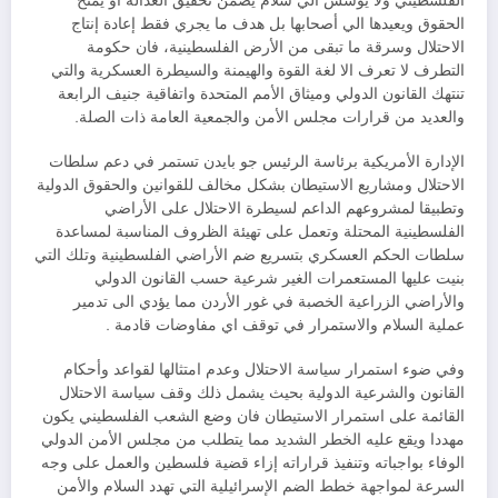
الفلسطيني ولا يؤسس الي سلام يضمن تحقيق العدالة او يمنح
الحقوق ويعيدها الي أصحابها بل هدف ما يجري فقط إعادة إنتاج
الاحتلال وسرقة ما تبقى من الأرض الفلسطينية، فان حكومة
التطرف لا تعرف الا لغة القوة والهيمنة والسيطرة العسكرية والتي
تنتهك القانون الدولي وميثاق الأمم المتحدة واتفاقية جنيف الرابعة
والعديد من قرارات مجلس الأمن والجمعية العامة ذات الصلة.
الإدارة الأمريكية برئاسة الرئيس جو بايدن تستمر في دعم سلطات
الاحتلال ومشاريع الاستيطان بشكل مخالف للقوانين والحقوق الدولية
وتطبيقا لمشروعهم الداعم لسيطرة الاحتلال على الأراضي
الفلسطينية المحتلة وتعمل على تهيئة الظروف المناسبة لمساعدة
سلطات الحكم العسكري بتسريع ضم الأراضي الفلسطينية وتلك التي
بنيت عليها المستعمرات الغير شرعية حسب القانون الدولي
والأراضي الزراعية الخصبة في غور الأردن مما يؤدي الى تدمير
عملية السلام والاستمرار في توقف اي مفاوضات قادمة .
وفي ضوء استمرار سياسة الاحتلال وعدم امتثالها لقواعد وأحكام
القانون والشرعية الدولية بحيث يشمل ذلك وقف سياسة الاحتلال
القائمة على استمرار الاستيطان فان وضع الشعب الفلسطيني يكون
مهددا ويقع عليه الخطر الشديد مما يتطلب من مجلس الأمن الدولي
الوفاء بواجباته وتنفيذ قراراته إزاء قضية فلسطين والعمل على وجه
السرعة لمواجهة خطط الضم الإسرائيلية التي تهدد السلام والأمن