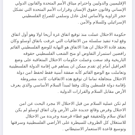
الإقليميين والدوليين واحترام ميثاق الأمم المتحدة والقانون الدولي
الإنساني وقانون حقوق الإنسان وقرارات الأمم المتحدة التي تشكل
حجر الزاوية والأساس لحل عادل وسلمي للصراع الفلسطيني
الإسرائيلي وللسلام والأمن .
حكومة الاحتلال عملت منذ توقيع اتفاق غزة أريحا اولا وهو أول اتفاق
وقع لبدء تنفيذ سلسلة من الاتفاقيات التي عرفت باتفاق أوسلو وكان
يعتقد قادة الاحتلال ان هذا الاتفاق هو النهاية للوضع الفلسطيني القائم
رافضين استمرار التفاوض او منح الشعب الفلسطيني حقوقه
التاريخية وقد سعت وعملت حكومات الاحتلال المتعاقبة على وضع
العراقيل أمام إي تقدم ممكن ان يساهم في إقامة الدولة الفلسطينية
وتعاملت مع الوضع القائم كأنه صفقة أمنية فقط لحفظ امن دولة
الاحتلال متجاهلة تماما ان توقيع هذه الاتفاقيات كانت مشروطة
بإقامة دولة فلسطين وذلك وفقا لمبدأ السلام الأساسي والذي يعرف
الأرض مقابل السلام والقرارات الدولية .
لم تكن عملية السلام من قبل الاحتلال الا مجرد البحث عن امن
الاحتلال وفرض وقائع جديدة على الأرض وان اتفاق اوسلو لم يكن
اتفاق سلام وللحقيقة فهو غطاء قرصنة وعربدة من الاحتلال
للاستغلال كل الظروف للسيطرة على الأراضي الفلسطينية وسرقتها
وتوسيع قاعدة الاستعمار الاستيطاني .