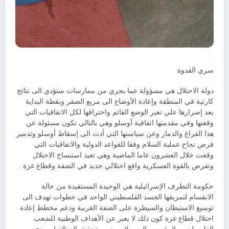
سري القدوة
دولة الاحتلال هي مسؤولة عما يجري من ممارسات ستؤدي الى نتائج
كارثية في المنطقة وإعادة الأوضاع الى مربع الصفر ونقطة البداية
بعد إصرارها علي تغير الوضع القائم واختراقها لكل الاتفاقيات التي
وقعتها وفي مقدمتها اتفاقية أوسلو وهي بالتالي تكون مسئولة عن
هذا الفراغ والدمار وعن سياستها التي أدت الى إسقاط أوسلو وتدمير
فرص نجاح عملية السلام وفقا للقواعد الدولية والاتفاقيات التي
وقعت خلال العشرون عاما الماضية وهي تعيد استنساخ الاحتلال
وتفرض بالقوة العسكرية واقع احتلالي جديد في الضفة وقطاع غزة .
حكومة التطرف الإسرائيلية هي الوحيدة المستفيدة من حالة
الانقسام لتمزيقها الجسد الفلسطيني الواحد في خطوات تهدف الى
توسيع الاستيطان والسيطرة على الضفة الغربية ودعم مخطط إعادة
احتلال قطاع غزة كون ذلك لا يعبر عن الأهداف الوطنية للشعب