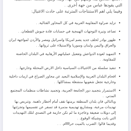
التي يقودها عباس من حهة أخرى. .
وفيما يلي اهم الاستنتاجات المترتبة على حادث الاغتيال:
تزايد ضراوة المقاومة العربية في كل المحاور القتالية. .
تصاعد وتيرة التوجهات الهمجية في حسابات قادة جيوش القطعان. .
ظهور بوادر لحلف جديد يضم امريكا واسرائيل ومصر والأردن لمواجهة ايران
والعراق واليمن ولبنان وسوريا والاستيلاء على ثرواتها. .
التمهيد لعودة الدواعش وتفعيل عملياتهم الأرهابية في البلدان الحاضنة
للمقاومة. .
تنفيذ سلسلة من الاغتيالات السياسية داخل الارض المحتلة وخارجها. .
اقحام البلدان العربية والإسلامية البعيد عن محاور الصراع في ازمات داخلية
وخارجية تجعل شعوبها منشغلة بمشاكلها. .
الاستمرار بتجميد دور الجامعة العربية، وتجميد نشاطات منظمات المجتمع
المدني. .
وبالتالي فان بلدان المنطقة برمتها تقف أمام أخطار داهمة. وتتربص بها
تهديدات مرعبة، ومشاريع تهديمية مدمرة قد تسفر عن تقسيمها وتجزئتها
إلى دويلات ضعيفة وعاجزة ما لم تكن حازمة في التصدي لتلك التهديدات
التي باتت وشيكة الوقوع. .
وقديما قالوا: الضرب بالميت حرااااام. . .