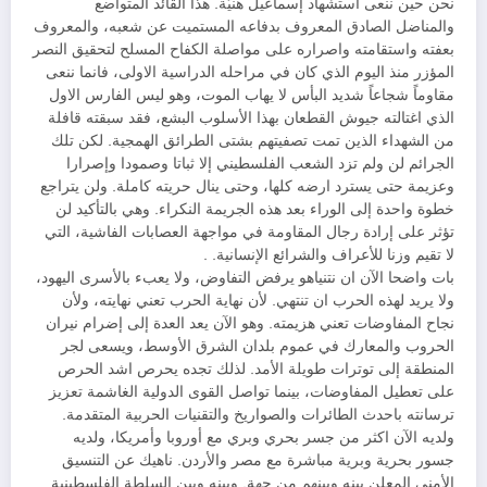
نحن حين ننعى استشهاد إسماعيل هنيّة. هذا القائد المتواضع
والمناضل الصادق المعروف بدفاعه المستميت عن شعبه، والمعروف
بعفته واستقامته واصراره على مواصلة الكفاح المسلح لتحقيق النصر
المؤزر منذ اليوم الذي كان في مراحله الدراسية الاولى، فانما ننعى
مقاوماً شجاعاً شديد البأس لا يهاب الموت، وهو ليس الفارس الاول
الذي اغتالته جيوش القطعان بهذا الأسلوب البشع، فقد سبقته قافلة
من الشهداء الذين تمت تصفيتهم بشتى الطرائق الهمجية. لكن تلك
الجرائم لن ولم تزد الشعب الفلسطيني إلا ثباتا وصمودا وإصرارا
وعزيمة حتى يسترد ارضه كلها، وحتى ينال حريته كاملة. ولن يتراجع
خطوة واحدة إلى الوراء بعد هذه الجريمة النكراء. وهي بالتأكيد لن
تؤثر على إرادة رجال المقاومة في مواجهة العصابات الفاشية، التي
لا تقيم وزنا للأعراف والشرائع الإنسانية. .
بات واضحا الآن ان نتنياهو يرفض التفاوض، ولا يعبء بالأسرى اليهود،
ولا يريد لهذه الحرب ان تنتهي. لأن نهاية الحرب تعني نهايته، ولأن
نجاح المفاوضات تعني هزيمته. وهو الآن يعد العدة إلى إضرام نيران
الحروب والمعارك في عموم بلدان الشرق الأوسط، ويسعى لجر
المنطقة إلى توترات طويلة الأمد. لذلك تجده يحرص اشد الحرص
على تعطيل المفاوضات، بينما تواصل القوى الدولية الغاشمة تعزيز
ترسانته باحدث الطائرات والصواريخ والتقنيات الحربية المتقدمة.
ولديه الآن اكثر من جسر بحري وبري مع أوروبا وأمريكا، ولديه
جسور بحرية وبرية مباشرة مع مصر والأردن. ناهيك عن التنسيق
الأمني المعلن بينه وبينهم من جهة. وبينه وبين السلطة الفلسطينية