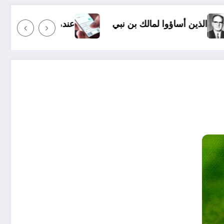
بي
عندما ترسل رسالة نصية إلى شخص ما وأنت غاضب: أ