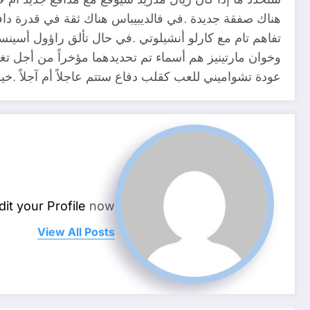
هناك صفقة جديدة .في فالديبيباس هناك ثقة في قدرة دافي
تفاهم تام مع كارلو أنشيلوتي .في حال تألق راؤول أسينسي
وخوان مارتينيز هم أسماء تم تحديدهما مؤخراً من أجل تغ
عودة تشواميني للعب كقلب دفاع ستتم عاجلاً أم آجلاً .خ
dit your Profile
now.
View All Posts