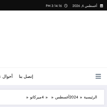
لتجاوز
أغسطس 6, 2026
3:14:18 PM
لى
لمحتوى
ص
إتصل بنا
أحوال ع
الرئيسية
2024
أغسطس
4
ميركاتو