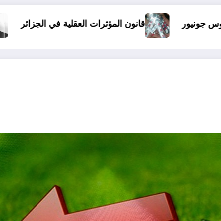
الذين أساؤوا لمالك بن ن