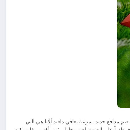
 ضم مدافع جديد .سرعة تعافي دافيد ألابا هي التي
وي قادراً على العودة للعب بحلول شهر أكتوبر، فلن يكون