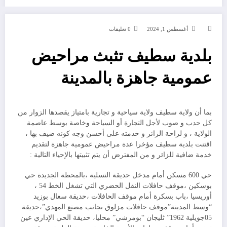
أغسطس 1, 2024
0 تعليقات
بلدية سطيف تثبث مراحيض
عمومية جاهزة بالمدينة
بما أن ولاية سطيف ولاية سياحية و تجارية بامتياز يقصدها الزوار من
كل حدب و صوب لأجل التجارة أو السياحة وخاصة بوسط عاصمة
الولاية ، و لراحة الزائر و خدمته على أحسن وجه كونه ضيف بها ،
اقتنت بلدية سطيف مؤخرا عدة مراحيض عمومية جاهزة لتقديم
خدمة ضافية للزائر و من المفترض أن يتم تثبيتها بالإحياء التالية :
حي 600 مسكن أمام مدخل حديقة التسلية ،بالمحطة الجديدة حي
بوسكين ،موقف حافلات النقل الحضري التي تشغل الخط 54 ،
أوريسيا ،باب بسكرة أمام موقف الحافلات ،حديقة سعال بوزيد
“وسط المدينة”موقف حافلات مزلوق بجانب مصنع المهدي”،حديقة
05جويلية 1962” ثليجان “بومرشي” محليا، حديقة الحي الإداري عين