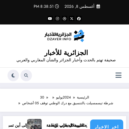
لتجاوز
أغسطس 8, 2026
8:38:51 PM
لى
لمحتوى
الجزائرية للأخبار
صحيفة تهتم بالحدث وأخبار الجزائر والشأن المغاربي والعربي
الرئيسية
2024
يوليو
30
شرطة تيسمسيلت بالتنسيق مع درك الوطني توقف 05 أشخاص
جرائم الاحتلال خلال حرب الإبادة
خليدا لنضال الشهيد الجيلالي بونعامة
إلى أين تسير الأمور في قط
اخر الاخبار