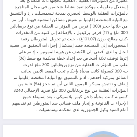
معتبرة من المؤثرات العقلية ، القضية عالجتها ذات المصالح بعد
إستغلال معلومات مؤكدة تفيد بنشاط شخصين في مجال المتاجرة
بالمؤثرات العقلية بالوسط الحضري بمدينة تيسمسيلت ، إذ و التنسيق
مع النيابة المختصة إقليميا تم تفتيش مساكن المشتبه فيهما ، أين تم
من خلالها حجز (1003) قرص من المؤثرات العقلية من نوع بريغابالين
300 ملغ و (17) قرص بركيديل ، بالإضافة إلى كمية من المخدرات
-كيف معالج- بوزن (101.07غ) ، حيث تم تحويل المتورطان رفقة
المحجوزات إلى المصلحة قصد إستكمال إجراءات التحقيق في قضية
الحال و الذي أفضى إلى الكشف عن هوية الممونين ، إذ تم على
إثرها توقيف ثلاثة أشخاص بعد إعداد خطة محكمة مع ضبط (06)
علب من المؤثرات العقلية من نوع بريغابالين 300 ملغ قدرت
ب- 360 كبسولة كانت مخبأة بإحكام تحت المقعد الأيمن بجانب
السائق بمركبة أحدهم ، اذ و بالتنسيق مع النيابة المختصة إقليميا تم
إيقاف و تفتيش مسكن الممون الثاني أين تم حجز (54) علبة من
المؤثرات العقلية من نوع بريغابالين 300 ملغ قدرها الإجمالي 3240
كبسولة كانت مخبأة داخل كيس بلاستيكي ، بعد إستيفاء جميع
الإجراءات القانونية و إنجاز ملف قضائي ضد المتورطين تم تقديمهم
أمام السيد وكيل الجمهورية لدى محكمة تيسمسيلت .