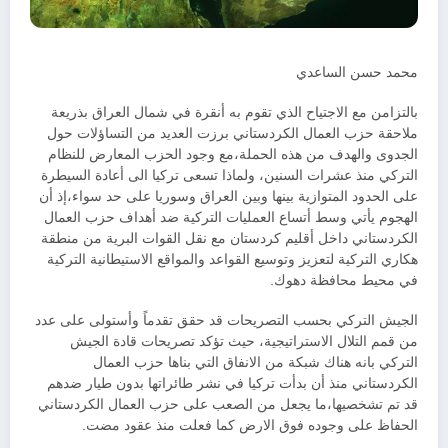
محمد حسن الساعدي
بالتزامن مع الاجتياح الذي تقوم به أنقرة في شمال العراق بذريعة
ملاحقة حزب العمال الكردستاني برزت العديد من التساؤلات حول
الجدوى والهدف من هذه الحملة،مع وجود الحزب المعارض للنظام
التركي منذ عشرات السنين، ولماذا تسعى تركيا الى أعادة السيطرة
على الحدود المتوازية بينها وبين العراق وسوريا على حد سواء،إذ أن
الهجوم يأتي وسط أتساع العمليات التركية ضد أهداف حزب العمال
الكردستاني داخل أقليم كردستان مع نقل القوات البرية من منطقة
هكاري التركية لتعزيز وتوسيع القواعد والمواقع الاستيطانية التركية
في محيط محافظة دهوك.
الجيش التركي بحسب التصريحات قد حقق تقدماً وأستولى على عدد
من قمم التلال الاستراتيجية، حيث تؤكد تصريحات قادة الجيش
التركي بانه هناك شبكة من الانفاق التي بناها حزب العمال
الكردستاني منذ أن بدأت تركيا في نشر طائراتها بدون طيار ضدهم
قد تم تشخصيها،ما يجعل من الصعب على حزب العمال الكردستاني
الحفاظ على وجوده فوق الارض كما فعلت منذ عقود مضت.