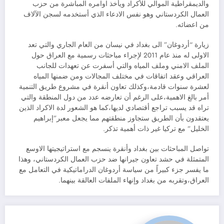
والديمقراطية الموالي للأكراد ويأخذ اوامره المباشرة من حزب
العمال الكردستاني وهو نفس الادعاء الذي أستخدمه لسجن الآلاف
من اعضائه.
زيارة “أردوغان” الى بغداد في نيسان من العام الجاري والتي تعد
الاولى له منذ عام 2011 لإجراء مباحثات رسمية مع العراق حول
الملف الامني وملف المياه والتي أسفرت عن تعهدات للجانب
العراقي وعقد اتفاقات في مختلف المجالات ومن ضمنها المياه
لعشرة سنوات قادمة،وكذلك تعاون أنقرة في مشروع طريق التنمية
أمر بالغ الاهمية،على الرغم أن تعارضه عدد من دول المنطقة والتي
تراه قد يسبب تراجع أقتصادي لديها،كما هو الشعور لدة الاكراد الذين
يعتقدون بأن الطريق ستجاوز منطقتهم مما يجعل معبر”إبراهيم
الخليل” مع تركيا غير ذات أهمية تذكر.
تواصل المباحثات بين بغداد وأنقرة ينسجم مع استراتيجيتها الاوسع
المتمثلة في حشد تعاون جيرانها ضد حزب العمال الكردستاني، وهذا
ما يفسر جزء كبيراً من سياسة أردوغان الدراماتيكية في التعامل مع
العراق،وتقربه من بغداد وإنهاء الملفات العالقة بينهما.