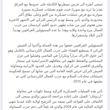
تسعى أنقرة الى فرض سيطرتها الكاملة على حدودها مع العراق
بقدر ما تريد مع سوريا،حيث تقوم بعمليات عسكرية بصورة
متوازية،مع فرض عمليات عسكرية من الجو وعلى نطاق أكثر
محدودية،والذي يأتي وسط تهديد الرئيس التركي في الاشهر الاخيرة
بشن هجوم كبير من شانه تطهير حدود أقليم كردستان من حزب
العمال مرة واحدة وللابد،وهذا ما عده المسؤولين العراقيين تهديداً
لأمن البلاد واستقرارها.
المسؤولين العراقيين خففوا من هذه الحملة،وأكدوا أن الجيش
التركي لا يستطيع القضاء على حزب العمال الكردستاني بالكامل وهو
أمر حاول الاتراك مراراً وتكراراً في الماضي وفشلوا في عزل
المسلحين والضغط عليهم غي معاقلهم الاستراتيجية في سنجار
والشرق الاقصى في كركوك وقنديل على الحدود الايرانية،ومحاولة
الجيش التركي غرس الثقة العامة التي من شانها أن تسمح للحكومة
باستئناف محادثات السلام مع حزب العمال الكردستاني التي تم
تعليقها في عام 2015 .
تأتي هذه العمليات العسكرية التركية وسط تكهنات في محاولة
“أردوغان” العمل على إعادة مراجعة الدستور،والذي يسعى الى
الالتفاف على القواعد التي تمنعه من الترشح لولاية ثالثة عندما تنتهي
الولاية الحالية في عام 2028،والذي قد يلجأ الى دعم حزب المساواة