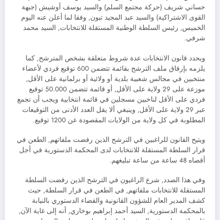
حساني شريف (حركة مجتمع السلم) والسيد يوسف أوشيش (جبهة
القوى الاشتراكية) والسيد عبد المجيد تبون, وفقا لما أعلن عنه اليوم
الخميس, رئيس السلطة الوطنية المستقلة للانتخابات, السيد محمد
شرفي.
ويحدد قانون الانتخابات عدة شروط متعلقة بشخص المترشح, كما
يلزمه بإرفاق ملف الترشح بقائمة تتضمن 600 توقيع فردي لأعضاء
منتخبين في مجالس شعبية بلدية أو ولائية أو برلمانية على الأقل,
موزعة على 29 ولاية على الأقل, أو قائمة تتضمن 50.000 توقيع
فردي على الأقل لناخبين مسجلين في قائمة انتخابية ويجب أن تجمع
عبر 29 ولاية على الأقل, وينبغي ألا يقل العدد الأدنى من التوقيعات
المطلوبة في كل ولاية من الولايات المقصودة عن 1200 توقيع.
ويتيح القانون للراغبين في الترشح الذين رفضت ملفاتهم, الطعن في
قرار السلطة المستقلة للانتخابات لدى المحكمة الدستورية في أجل
أقصاه 48 ساعة من ساعة تبليغهم.
وفي هذا الصدد, شرع الراغبون في الترشح الذين رفضت السلطة
المستقلة للانتخابات ملفاتهم, في الطعن في قرار السلطة, حيث
كشف المدير العام للشؤون القانونية والقضاء الدستوري بالنيابة
بالمحكمة الدستورية, السيد أحمد إبراهيم بوخاري, أنه إلى غاية الآن,