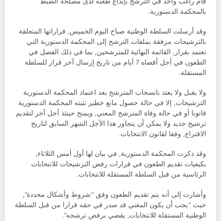
قام راغب واحد في الترشح بإيداع طعنه لدى مصلحة الضبط
بالمحكمة الدستورية.
وقد أرسلت السلطة الوطنية صباح اليوم الخميس, قراراتها المتعلقة
بالترشيحات مرفقة بملفات الترشح إلى المحكمة الدستورية التي
تعتمد بقرار, القائمة النهائية للمترشحين, بما في ذلك الفصل في
الطعون في أجل أقصاه 7 أيام من تاريخ إرسال آخر قرار للسلطة
المستقلة.
ولا يقبل ولا يعتد بانسحاب المترشح بعد اعتماد المحكمة الدستورية
الترشيحات, إلا في حالة حصول مانع خطير تثبته المحكمة الدستورية
قانونا أو في حالة وفاة المترشح المعني, ويمنح حينئذ أجل آخر لتقديم
ترشيح جديد ولا يمكن أن يتجاوز هذا الأجل الشهر السابق لتاريخ
الاقتراع, وفقا لقانون الانتخابات.
وقد ذكرت المحكمة الدستورية, في بيان لها أول أمس الثلاثاء,
بكيفيات تقديم الطعون في قرارات رفض الترشيحات للانتخابات
الرئاسية من قبل السلطة المستقلة للانتخابات.
وأشارت إلى أنه يتم تقديم الطعون وفق “شروط وأشكال محددة”,
حيث “يجب أن يكون المعني قد صدر في حقه قرارا من قبل السلطة
الوطنية المستقلة للانتخابات, يقضي برفض ترشحه”.