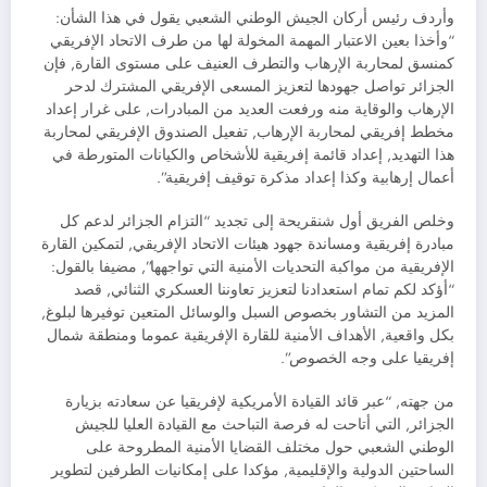
وأردف رئيس أركان الجيش الوطني الشعبي يقول في هذا الشأن:
“وأخذا بعين الاعتبار المهمة المخولة لها من طرف الاتحاد الإفريقي
كمنسق لمحاربة الإرهاب والتطرف العنيف على مستوى القارة, فإن
الجزائر تواصل جهودها لتعزيز المسعى الإفريقي المشترك لدحر
الإرهاب والوقاية منه ورفعت العديد من المبادرات, على غرار إعداد
مخطط إفريقي لمحاربة الإرهاب, تفعيل الصندوق الإفريقي لمحاربة
هذا التهديد, إعداد قائمة إفريقية للأشخاص والكيانات المتورطة في
أعمال إرهابية وكذا إعداد مذكرة توقيف إفريقية”.
وخلص الفريق أول شنقريحة إلى تجديد “التزام الجزائر لدعم كل
مبادرة إفريقية ومساندة جهود هيئات الاتحاد الإفريقي, لتمكين القارة
الإفريقية من مواكبة التحديات الأمنية التي تواجهها”, مضيفا بالقول:
“أؤكد لكم تمام استعدادنا لتعزيز تعاوننا العسكري الثنائي, قصد
المزيد من التشاور بخصوص السبل والوسائل المتعين توفيرها لبلوغ,
بكل واقعية, الأهداف الأمنية للقارة الإفريقية عموما ومنطقة شمال
إفريقيا على وجه الخصوص”.
من جهته, “عبر قائد القيادة الأمريكية لإفريقيا عن سعادته بزيارة
الجزائر, التي أتاحت له فرصة التباحث مع القيادة العليا للجيش
الوطني الشعبي حول مختلف القضايا الأمنية المطروحة على
الساحتين الدولية والإقليمية, مؤكدا على إمكانيات الطرفين لتطوير