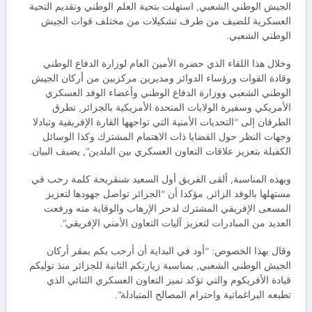
الجيش الوطني الشعبي, استهلت بتحية العلم الوطني وتقديم التحية
العسكرية للضيف من طرف تشكيلات من مختلف قوات الجيش
الوطني الشعبي.
وخلال هذا اللقاء الذي حضره الأمين العام لوزارة الدفاع الوطني
وقادة القوات ورؤساء الدوائر ومديرين مركزيين من أركان الجيش
الوطني الشعبي ووزارة الدفاع الوطني وأعضاء الوفد العسكري
الأمريكي وسفيرة الولايات المتحدة الأمريكية بالجزائر, تطرق
الطرفان إلى “التحديات الأمنية التي تواجهها القارة الإفريقية وتبادلا
وجهات النظر حول القضايا ذات الاهتمام المشترك وكذا الوسائل
الكفيلة بتعزيز علاقات التعاون العسكري بين البلدين”, يضيف البيان.
وبهذه المناسبة, ألقى الفريق أول السعيد شنقريحة كلمة رحب في
مستهلها بالوفد الزائر, مؤكدا أن “الجزائر تواصل جهودها لتعزيز
المسعى الإفريقي المشترك لدحر الإرهاب والوقاية منه ورفعت
العديد من المبادرات لتعزيز آليات التعاون الأمني الإفريقي”.
وقال بهذا الخصوص: “أود في البداية أن أرحب بكم بمقر أركان
الجيش الوطني الشعبي, بمناسبة زيارتكم الثانية للجزائر منذ توليكم
قيادة الأفريكوم والتي تؤكد تميز التعاون العسكري الثنائي الذي
تطبعه البراغماتية واحترام المصالح المتبادلة”.