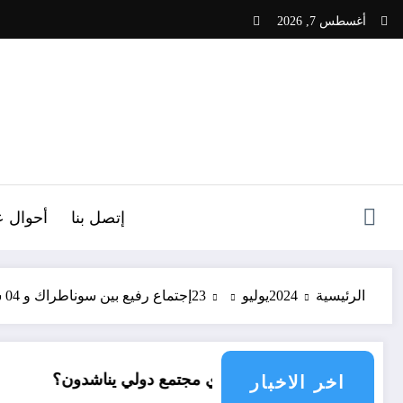
لتجاوز
أغسطس 7, 2026
لى
لمحتوى
ص
إتصل بنا
أحوال ع
الرئيسية
2024
يوليو
23
إجتماع رفيع بين سوناطراك و 04 شركات طاقة أوروبية
شافاق
أي مجتمع دولي يناشدون؟
درجات الحرارة
اخر الاخبار