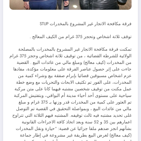
فرقة مكافحة الاتجار غير المشروع بالمخدرات STUP
توقف ثلاثة اشخاص وتحجز 375 غرام من الكيف المعالج .
تمكنت فرقة مكافحة الاتجار غير المشروع بالمخدرات بالمصلحة
الولائية للشرطة القضائية ، من توقيف ثلاثة اشخاص وحجز 375 غرام
من المخدرات (كيف معالج) ومبلغ مالي من عائدات البيع . القضية
جاءت على إثر حصول عناصر الفرقة على معلومات مؤكدة، مفادها
عزم اشخاص مسبوقين قضائيا بإبرام صفقة بيع وشراء كمية من
المخدرات، على الفور تم تكثيف الابحاث والتحريات مع وضع خطة
عمل مكنت من توقيف شخصين مشتبه فيهما كانا على متن مركبة
سياحية على مستوى أحد أحياء مدينة أم البواقي، وبتفتيش المركبة
تم العثور على كمية من المخدرات قدر وزنها بـ 375 غرام و مبلغ
مالي من عائدات البيع ، وبمواصلة التحقيق في القضية تم التوصل
غلى تحديد مشتبه فيه ثالث توقيفه. المشتبه فيهم الثلاثة التي تتراوح
اعمارهم بين 35 و 52 سنة وبعد اتخاذ كافة الاجراءات القانونية
بشأنهم انجز ضدهم ملفا جزائيا عن قضية: “حيازة ونقل المخدرات
(كيف معالج) لغرض البيع بطريقة غير مشروعة في إطار جماعة