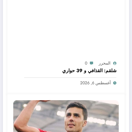
المحرر
0
شلقم: القذافي و 39 حواري
أغسطس 6, 2026