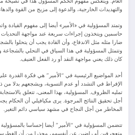
العام. وينعكس مفهوم الحكم المسؤول هذا في نصيحة مكيا
والتهديدات الخارجية، والدعوة إلى مزيج من القوة والدهاء
وتمتد المسؤولية في «الأمير» أيضا إلى مفهوم القيادة وات
حاسمين ويتخذون إجراءات سريعة عند مواجهة التحديات أو 
ضارا مثله مثل الاندفاع، وأن القادة يجب أن يتحلوا بالشج
وتتمثل المسؤولية في هذا السياق في التحلي بالشجاعة وال
كان ذلك يعني مواجهة النقد أو رد الفعل العنيف.
أحد المواضيع الرئيسية في “الأمير” هي فكرة القدرة على
الإفراط في التشدد أو عدم التسوية، ويشجعهم بدلا من ذ
تمليه الظروف. المسؤولية، بهذا المعنى، تتعلق بالاستجاب
أجل تحقيق النتائج المرجوة. يرى مكيافيلي أن الحكام يج
المخاطر من أجل النجاح في مشهد سياسي دائم التغير.
تتضمن المسؤولية في “الأمير” أيضا إحساسا بالمسؤولية 
متعجرفين أو راضين عن أنفسهم، محذرا من أن الغطرسة 