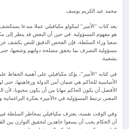
محمد عبد الكريم يوسف
يعد كتاب “الأمير” لنيكولو مكيافيلي عملا مبدعا يستكش
هو مفهوم المسؤولية. في حين أن البعض قد ينظر إلى مكي
سعيا وراء السلطة، فإن الفحص الدقيق للنص يكشف عن فه
مسؤولية التصرف بما يحقق مصلحة دولتهم وشعبها، حتى ل
بشعبية.
في كتابه “الأمير”، يؤكد مكيافيلي على أهمية الحفاظ على
الأساسية للحاكم هي ضمان أمن الدولة ورفاهيتها، حتى لو
الأفضل أن يكون الحاكم مهابا من أن يكون محبوبا، لأن ا
المعنى ترتبط المسؤولية في «الأمير» بفكرة البراغماتية و
وفي الوقت نفسه، يعترف مكيافيلي بمخاطر السلطة غير ا
أن الحكام يجب أن يسعوا جاهدين لتحقيق التوازن بين ال