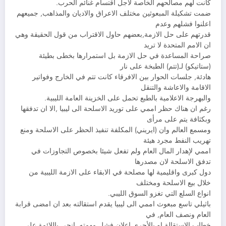
كانت لهم مصالحهم الخاصة لأجل اقتسام غنائم الحرب.
ضمت تشكيلة المبعوثين مختلف الاعراق والاديان والمذاهب, جميعهم
اعلنوا فشلهم وعدم
قدرتهم على حل الازمة,بعضهم حاول الاقتراب من قول الحقيقة وهي
ان الامم المتحدة لا تريد
صراحة المساعدة في حل الازمة بل استمرارها بخطى بطيئة
(ستاتيكو) لـ(تتم) الطبخة على نار
هادئة, جلسات الحوار بين الافرقاء كانت تتم في الخارج وفواتير
الاقامة والاعاشة والتنقل
والبهرجة الاعلامية بالطبع تحمل على الخزينة العامة الليبية.
رغم ان هناك حظر اممي على توريد الاسلحة الى ليبيا ,الا ان تدفقها
وبكثافة يتم على مرأى
ومسمع العالم وان (ايريني) المكلفة تنفيذ الحظر على الاسلحة ومنع
تهريب النفط مجرد هيئة
اممي لإهدار المال العام ولم تفعل شيئا بخصوص التجاوزات في
تدفق الاسلحة لان مصدرها
دول كبرى واقليمية لها مصلحة في الابقاء على الازمة الليبية من
خلال بيع الاسلحة ومختلف
انواع السلع التي تغزو السوق الليبي.
باثيلي تاسع مبعوث اممي الى ليبيا يقدم استقالته بعد ان امضى قرابة
العام ونصف العام, في
خطاب الاستقالة او بالأحرى اعلان فشل مهمته, انحى باللائمة على