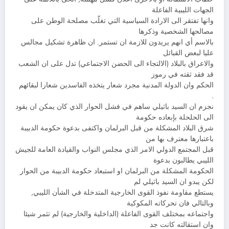
الجهات الليبية الفاعلة
وانها تفتقر الى الارادة السياسية التي تغلّب مصلحة الوطن على
مصالحها الشخصية وذكرها
بالاسم أي انهم يريدون للازمة ان تستمر. ان ظاهرة تشكيل مجالس
عليا لبعض القبائل
والاعراق بالبلاد (الالتجاء الى الحضن الاجتماعي) تدل على ان الشعب
قد فقد ثقته في رموز
الحكم وان الدولة المدنية مجرد شعار يتخذه الفاسدين شعارا لبقائهم
.
نجزم ان السيد باثيلي ساهم في فشل الحوار الذي كان يمكن ان يقود
الى الحلحلة بإبعاده حكومة
شرق البلاد المشكلة من قبل البرلمان واكتفى بدعوة حكومة الدبيبة
باعتبارها معترف بها من
قبل المجتمع الدولي الامر الذي مجلس النواب والقيادة العامة للجيش
الليبي يطالبون بدعوة
الحكومة المشكلة من البرلمان او استبعاد حكومة الدبيبة من الحوار
لكن يبدو ان السيد باثيلي لم
يستطع مقاومة نفوذ القوى الخارجية المتدخلة في الشأن الليبي,
وبالتالي فان تحركاته المكوكية
واجتماعه بمختلف القوى الفاعلة (الداخلية والخارجية) لم تثمر شيئا
وان استقالته كانت جد