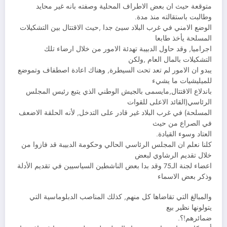
متوقعة حيث ان بعض الاطراف المحلية وصفته بانه غير محايد
وطالبت باستقالته منذ مدة.
الوضع الامني في غرب البلاد سيئ جدا ,حيث الاقتتال بين التشكيلات
المسلحة يأخذ طابعا
اجراميا, وقد حاول الدبيبة تهدئة الامور من خلال ارضاء تلك
التشكيلات بالمال العام ,ولكن
يبدو ان الامور لم تعد تحت السيطرة, وهناك اعادة اصطفاف وتموضع
للميليشيات ما يشيء
باندلاع الاقتتال,مايسمى بالجيش الوطني الذي يتبع رئيس المجلس
الرئاسي(القائد الاعلى للقوات
المسلحة) في غرب البلاد غير قادر على التدخل, لأنه الحلقة الاضعف
في الصراع من حيث
العتاد وسوء القيادة.
كلنا نعلم ان المجلس الرئاسي الحالي وحكومة الدبيبة قد فازوا من
خلال تقديم الرشاوي لبعض
اعضاء لجنة الـ75 وقد بدا بعض الناشطين السياسيين في تقديم الأدلة
وذكر بعض الاسماء
والمبالغ التي تقاضاها كل منهم, كذلك المناصب الدبلوماسية التي
يتولونها نظير بيع
ضمائرهم!؟.