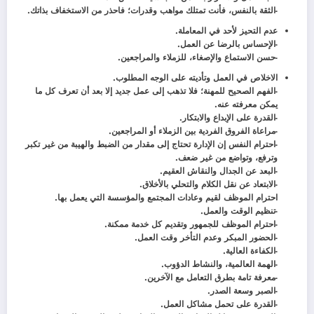
-الثقة بالنفس، فأنت تمتلك مواهب وقدرات؛ فاحذر من الاستخفاف بذاتك.
عدم التحيز لأحد في المعاملة.
-الإحساس بالرضا عن العمل.
-حسن الاستماع والإصغاء، للزملاء والمراجعين.
الاخلاص في العمل وتأديته على الوجه المطلوب.
-الفهم الصحيح للمهنة؛ فلا تذهب إلى عمل جديد إلا بعد أن تعرف كل ما
يمكن معرفته عنه.
-القدرة على الإبداع والابتكار.
-مراعاة الفروق الفردية بين الزملاء أو المراجعين.
-احترام النفس إن الإدارة تحتاج إلى مقدار من الضبط والهيبة من غير تكبر
وترفع، وتواضع من غير ضعف.
-البعد عن الجدال والنقاش العقيم.
-الابتعاد عن نقل الكلام والتحلي بالأخلاق.
احترام الموظف لقيم وعادات المجتمع والمؤسسة التي يعمل بها.
-تنظيم الوقت والعمل.
-احترام الموظف للجمهور وتقديم كل خدمة ممكنة.
-الحضور المبكر وعدم التأخر وقت العمل.
-الكفاءة العالية.
-الهمة العالمية، والنشاط الدؤوب.
-معرفة تامة بطرق التعامل مع الآخرين.
-الصبر وسعة الصدر.
-القدرة على تحمل مشاكل العمل.