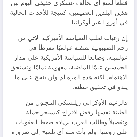
قطعا لمنع أي تحالف عسكري حقيقي اليوم بين
هذين البلدين العظيمين، كنتيجة للأحداث الحالية
في أوروبا عبر أوكرانيا.
إن رغبات ثعلب السياسة الأميركية الآتي من
رحم الصهيونية بصفته عولميًا مفرطًاً في
عولميته، وصانعا للسياسة الأمريكية على مدار
الخمسين عامًا الماضية، مفهومة تمامًا وتستحق
الاهتمام. لكنه هذه المرة لم ولن ينجح على ما
يبدو في تحقيق خطته.
فالزعيم الأوكراني زيلنسكي المجبول من
الطينة نفسها رفض اقتراح كيسنجر جملة
وتفصيلاً وطالب الغرب بزيادة ضغط العقوبات
على روسيا. ولم يأت منه أي تلميح إلى ضرورة