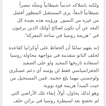
ولكنه بامتلاكه حدساً شيطانياً ومثلَه تبصراً
شيطانياً لامعاً، يرى المستقبل المنظور أفضل
من غيره من النسور. ورؤيته هذه بعيدة كل
البعد عن أن تكون لصالح أولئك الذين يرغبون
في “هزيمة روسيا في ساحة المعركة”.
إنه يفهم تمامًا أن الحفاظ على أوكرانيا كقاعدة
لحلف الناتو متقدمة في مواجهة محاولة روسيا
استعادة تاريخها المجيد ولو على الصعيد
الجغراسياسي فقط لن يؤمنه أي دعم عسكري
ولوجستي مهما بلغ حجمه. فمن المستحيل من
حيث المبدأ هزيمة قوة نووية.
وهو لذلك يحاول، أولاً، إبقاء تلك الأراضي التي
لم تخضع بعد لسيطرة روسيا في براثن حلف