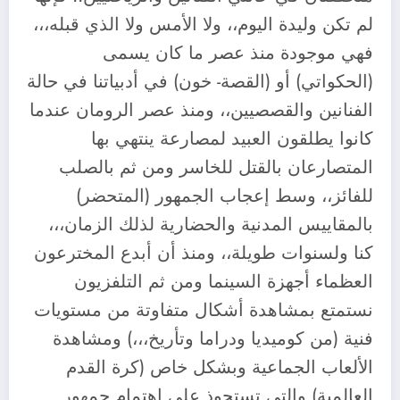
لم تكن وليدة اليوم،، ولا الأمس ولا الذي قبله،،،
فهي موجودة منذ عصر ما كان يسمى
(الحكواتي) أو (القصة- خون) في أدبياتنا في حالة
الفنانين والقصصيين،، ومنذ عصر الرومان عندما
كانوا يطلقون العبيد لمصارعة ينتهي بها
المتصارعان بالقتل للخاسر ومن ثم بالصلب
للفائز،، وسط إعجاب الجمهور (المتحضر)
بالمقاييس المدنية والحضارية لذلك الزمان،،،
كنا ولسنوات طويلة،، ومنذ أن أبدع المخترعون
العظماء أجهزة السينما ومن ثم التلفزيون
نستمتع بمشاهدة أشكال متفاوتة من مستويات
فنية (من كوميديا ودراما وتأريخ،،،) ومشاهدة
الألعاب الجماعية وبشكل خاص (كرة القدم
العالمية) والتي تستحوذ على إهتمام جمهور