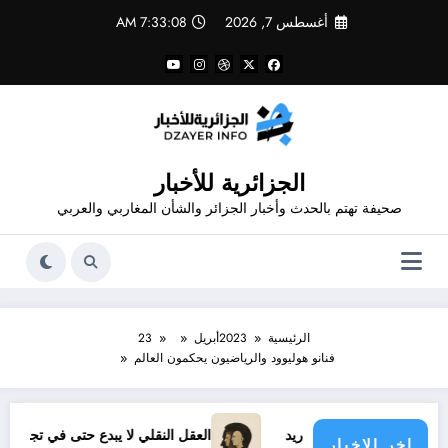
لتجاوز
أغسطس 7, 2026
7:33:09 AM
لى
لمحتوى
الجزائرية للأخبار
صحيفة تهتم بالحدث وأخبار الجزائر والشأن المغاربي والعربي
الرئيسية
2023
أبريل
23
فنانو هوليوود والرياضيون يحكمون العالم
 مدريد
العقل النقلي لا يبدع حتى في تجارب حركات التحرر الوطني
اخر الاخبار