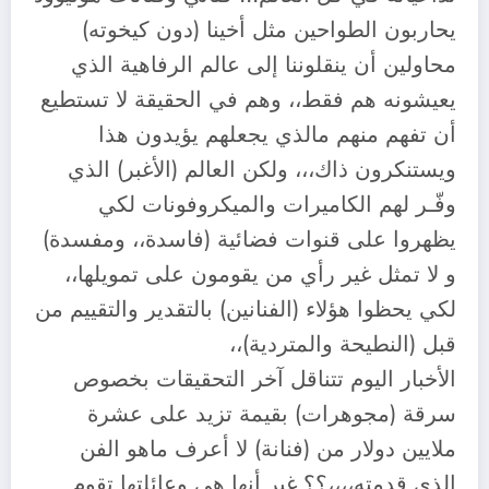
يحاربون الطواحين مثل أخينا (دون كيخوته)
محاولين أن ينقلوننا إلى عالم الرفاهية الذي
يعيشونه هم فقط،، وهم في الحقيقة لا تستطيع
أن تفهم منهم مالذي يجعلهم يؤيدون هذا
ويستنكرون ذاك،،، ولكن العالم (الأغبر) الذي
وفّـر لهم الكاميرات والميكروفونات لكي
يظهروا على قنوات فضائية (فاسدة،، ومفسدة)
و لا تمثل غير رأي من يقومون على تمويلها،،
لكي يحظوا هؤلاء (الفنانين) بالتقدير والتقييم من
قبل (النطيحة والمتردية)،،
الأخبار اليوم تتناقل آخر التحقيقات بخصوص
سرقة (مجوهرات) بقيمة تزيد على عشرة
ملايين دولار من (فنانة) لا أعرف ماهو الفن
الذي قدمته،،،،؟؟ غير أنها هي وعائلتها تقوم