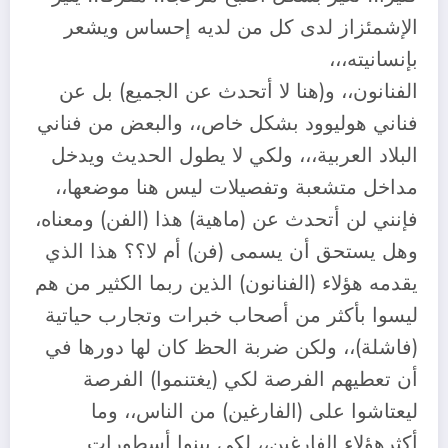
الإشمئزاز لدى كل من لديه إحساس ويشعر
بإنسانيته،،،
الفنانون،، و(هنا لا أتحدث عن الجميع) بل عن
فناني هوليوود بشكل خاص،، والبعض من فناني
البلاد العربية،،، ولكي لا يطول الحديث ويدخل
مداخل متشعبة وتفصيلات ليس هنا موضعها،،
فإنني لن أتحدث عن (ماهية) هذا (الفن) ومعناه،
وهل يستحق أن يسمى (فن) أم لا؟؟ هذا الذي
يقدمه هؤلاء (الفنانون) الذين ربما الكثير من هم
ليسوا بأكثر من أصحاب خبرات وتجارب حياتية
(فاشلة)،، ولكن ضربة الحظ كان لها دورها في
أن تعطيهم الفرصة لكي (يغتنموا) الفرصة
ليعتاشوا على (الفارغين) من الناس،، وما
أكثرهؤلاء الفارغين،، لكي يبنوا أسطورات