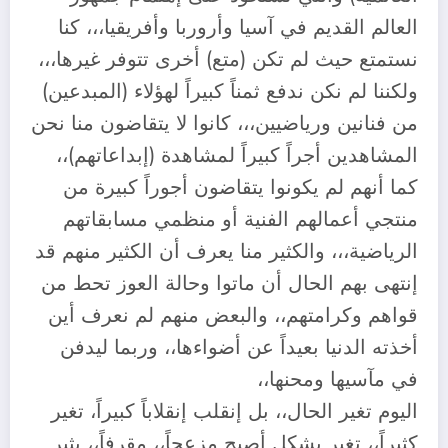
العالم القديم في آسيا وأروربا وأفريقيا،،، كنا
نستمتع حيث لم تكن (متع) أخرى تتوفر غيرها،،،
ولكننا لم نكن ندفع ثمناً كبيراً لهؤلاء (المبدعين)
من فنانين ورياضيين،،، كانوا لا يتقاضون منا نحن
المشاهدين أجراً كبيراً لمشاهدة (إبداعاتهم)،،
كما أنهم لم يكونوا يتقاضون أجوراً كبيرة من
منتجي أعمالهم الفنية أو منظمي مسابقاتهم
الرياضية،،، والكثير منا يعرف أن الكثير منهم قد
إنتهى بهم الحال أن ماتوا وحالة العوز تحط من
قواهم وكرامتهم،، والبعض منهم لم نعرف أين
أخذته الدنيا بعيداً عن أضواءها،، وربما ليدفن
في مآسيها ومحنها،،
اليوم تغير الحال،، بل إنقلب إنقلاباً كبيراً، تغير
كثيراً،، تغير بشكل أصبح مزعجاً،، مقرفاً،، يثير