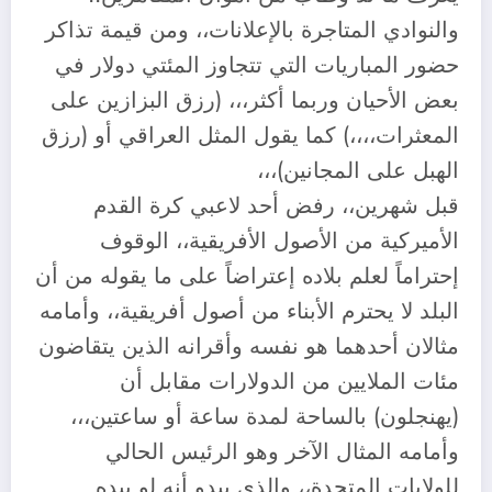
والنوادي المتاجرة بالإعلانات،، ومن قيمة تذاكر
حضور المباريات التي تتجاوز المئتي دولار في
بعض الأحيان وربما أكثر،،، (رزق البزازين على
المعثرات،،،،) كما يقول المثل العراقي أو (رزق
الهبل على المجانين)،،،
قبل شهرين،، رفض أحد لاعبي كرة القدم
الأميركية من الأصول الأفريقية،، الوقوف
إحتراماً لعلم بلاده إعتراضاً على ما يقوله من أن
البلد لا يحترم الأبناء من أصول أفريقية،، وأمامه
مثالان أحدهما هو نفسه وأقرانه الذين يتقاضون
مئات الملايين من الدولارات مقابل أن
(يهنجلون) بالساحة لمدة ساعة أو ساعتين،،،
وأمامه المثال الآخر وهو الرئيس الحالي
للولايات المتحدة،، والذي يبدو أنه لو بيده