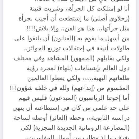
أنا لو إمتلكت كل الجرأة،، وشربت قنينة
(زحلاوي أصلي) ما إستطعت أن أجيب بجرأة
مثل جرأتها،،، هذا هو الفن،، وإلا بلاش!!!!!
من أسهل ما يقوم به (الفنانون) أن يلتقوا على
طاولات أنيقة في إحتفالات توزيع الجوائز،،
ولكي يقابلهم (الجمهور) المشاهد وفي مختلف
دول العالم بإبتسامات (بلهاء) لمجرد رؤية
طلعاتهم البهية،،،،،، ولكي يعطوا العالمين
المقسوم من (إبداعهم) ولله في خلقه شؤون!!!!
أما إخوتنا الرياضيون (المبدعون) فليس فيهم
على حد علمي من كان في إستطاعته أن ينهي
دراسته الثانوية،،، وحظه (العاثر) أوصله لساحة
(المصارعة الرومانية الجديدة المجزية) لكي
يغرف ما لذ وطاب من أموال المقامرين،،