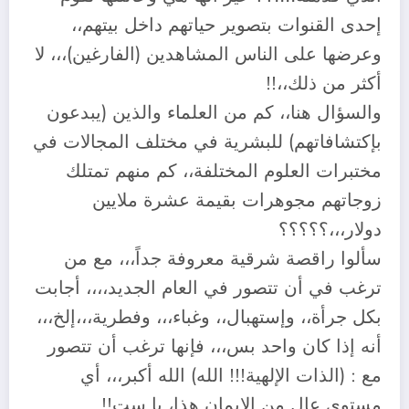
إحدى القنوات بتصوير حياتهم داخل بيتهم،،
وعرضها على الناس المشاهدين (الفارغين)،،، لا
أكثر من ذلك،،!!
والسؤال هنا،، كم من العلماء والذين (يبدعون
بإكتشافاتهم) للبشرية في مختلف المجالات في
مختبرات العلوم المختلفة،، كم منهم تمتلك
زوجاتهم مجوهرات بقيمة عشرة ملايين
دولار،،،؟؟؟؟؟
سألوا راقصة شرقية معروفة جداً،،، مع من
ترغب في أن تتصور في العام الجديد،،،، أجابت
بكل جرأة،، وإستهبال،، وغباء،،، وفطرية،،،إلخ،،،
أنه إذا كان واحد بس،،، فإنها ترغب أن تتصور
مع : (الذات الإلهية!!! الله) الله أكبر،،، أي
مستوى عالٍ من الإيمان هذا، يا ست!!