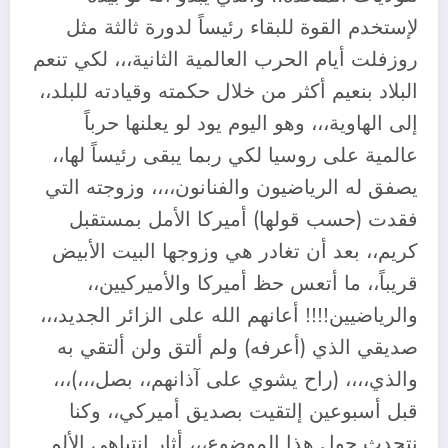
لإستخدم القوة للبقاء رئيساً لدورة ثالثة مثل
روزفلت أيام الحرب العالمية الثانية،،، لكي تنعم
البلاد بنعيم أكثر من خلال حكمته وقيادته للبلد،،
إلى الهاوية،،، وهو اليوم يود لو يعلنها حرباً
عالمية على روسيا لكي ربما يبقى رئيساً لها،،
يصفق له الرياضيون والفنانون،،،، وزوجته التي
فقدت (حسب قولها) أميركا الأمل بمستقبل
كريم،، بعد أن تغادر هي وزوجها البيت الأبيض
قريباً،، ما أتعس حظ أميركا والأميركيين،،
والرياضيين!!!! أعانهم الله على الزائر الجديد،،،
صديقي الذي (أعرفه) ولم ألتق ولن ألتقي به
والذي،،،، (راح يشوي على آذانهم،، بصل،،،)،،،
قبل أسبوعين إلتقيت بصديق أميركي،، وكنا
نتحدث حول هذا الموضوع،،، أثار إنتباهي الألم