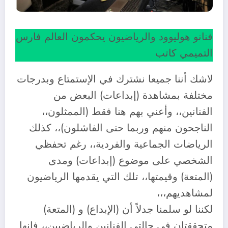
فنانو هوليوود والرياضيون يحكمون العالم فارس
التميمي كاتب
لاشك أننا جميعا نشترك في الإستمتاع وبدرجات
مختلفة بمشاهدة (إبداعات) البعض من
الفنانين،، وأعني بهم هنا فقط (الممثلون،،
الناجحون منهم وربما حتى الفاشلون)،، كذلك
الرياضات الجماعية والفردية،، رغم تحفظي
الشخصي على موضوع (إبداعات) ومدى
(المتعة) وقيمتها،، تلك التي يقدمها الرياضيون
لمشاهديهم،،،
لكننا لو سلمنا جدلاً أن (الإبداع) و (المتعة)
متحققتان في حالتي الفنانين والرياضيين،، فإنها