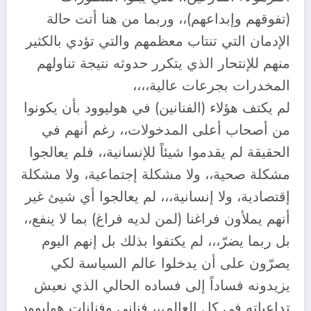
(تفوقهم وإبداعهم)،، وربما من هنا أتت حالة
الإدمان التي تنتاب معظمهم والتي تؤدي بالكثير
منهم للإنتحار الذي يتكرر حدوثه نتيجة تناولهم
المخدرات بجرعات عالية،،،،
لم يكتف هؤلاء (الفنانين) في هوليوود بأن يكونوا
من أصحاب أعلى المدخولات،، رغم أنهم في
الحقيقة لم يقدموا شيئاً للإنسانية،، فلم يعالجوا
مشكلة صحية،، ولا مشكلة إجتماعية، ولا مشكلة
إقتصادية، ولا إنسانية،،، لم يعالجوا أي شيئ غير
أنهم يملأون فراغنا (لمن لديه فراغ) بما لا ينفع،،
بل ربما يضرّ،،، لم يكتفوا بذلك بل إنهم اليوم
يصرّون على أن يدخلوا عالم السياسة لكي
يزيدونه فساداً إلى فساده الحالي الذي نعيش
تداعياته في كل العالم،،، فناني وفنانات هوليوود