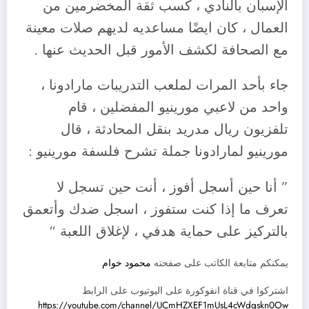
الإسبان بالنادي ، كسب ثقة المخضرمين من
العمال ، كان ايضًا مساعديه لديهم صلات معينة
مع الصحافة لكشف الأمور قبل الحديث عنها .
جاء بأحد المرات لملعب التدريبات مارادونا ،
واحد من لاعبي مورينيو المفضلين ، قام
تلفزيون ريال مدريد بنقل المحادثة ، قال
مورينيو لمارادونا جملة تشرح فلسفة مورينيو :
” أنا حين أسجل أفوز ، أنت حين تسجل لا
تعرف ما إذا كنت ستفوز ، اسجل ضدك وأتعمق
بالتركيز على حماية هدفي ، لإغلاق اللعبة “
يمكنكم متابعة الكاتب على صفحته
محمود خوام
اشتركوا في قناة انفوكورة على اليوتيوب على الرابط
https://youtube.com/channel/UCmHZXEF1mUsL4cWdqskn0Ow