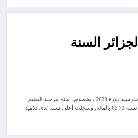
لجزائر السنة
أكد وزير التربية الوطنية, عبد الحكيم بلعابد اليوم السبت بالجزائر العاصمة, في ندوة وطنية تقييمية وتحضير الامتحانات المدرسية دورة 2023 ، بخصوص نتائج مرحلة التعليم
المتوسط, اكد الوزير, أنه ما يقارب ثلثي تلاميذ هذه المرحلة تحصلوا على معدل يفوق أو يساوي 10 من 20 وهو ما يعادل نسبة 65.73 بالمائة, وسجلت أعلى نسبة لدى تلاميذ