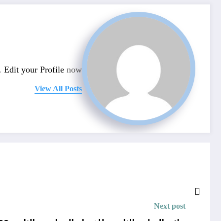
n.
Edit your Profile
now.
View All Posts
Next post