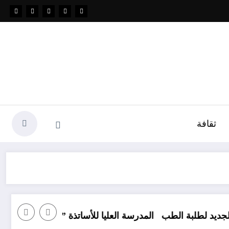
ثقافة
المدرسة العليا للأساتذة ” المسعود زغار”
كت