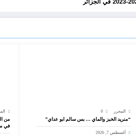
المحرر
0
الم
“منريد الخبز والماي … بس سالم ابو عداي”
من ال
في مق
أغسطس 7, 2026