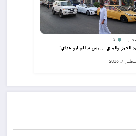
محرر
0
د الخبز والماي … بس سالم ابو عداي”
س 7, 2026