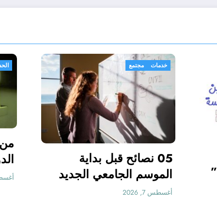
ث
خدمات
خدمات
مجتمع
05 نصائح قبل بداية
العليا للأساتذة ”
الموسم الجامعي الج
 زغار”
لطلبة الطب
أغسطس 7, 2026