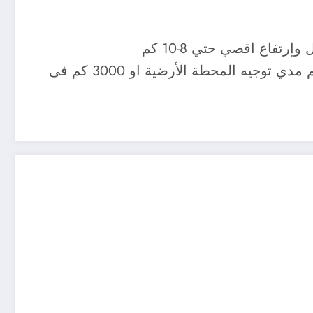
يملك زمن طيران حتي 35 ساعة مع حمولة طن ومدي 6000-8000 كم مع تقييد نطاق العمل حتي 280 كم مدي توجيه المحطة الأرضية او 3000 كم فى