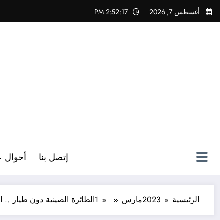
لتجاوز
أغسطس 7, 2026
2:52:18 PM
لى
لمحتوى
ص
إتصل بنا
أحوال ع
الرئيسية
2023
مارس
1
الطائرة الصينية دون طيار .. ا