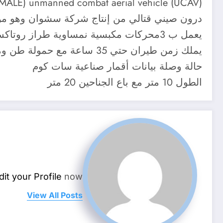
(MALE) unmanned combat aerial vehicle (UCAV)
درون صيني قتالي من إنتاج شركة سشوان وهو من 
يعمل ب 3محركات مكبسية نمساوية طراز روتاكس 914 مع حمولة حتي 1200 كجم على أربع نقاط تحميل وإرتفاع اقصي حتي 8-10 كم
حالة وصلة بيانات أقمار صناعية سات كوم
الطول 10 متر مع باع الجناحين 20 متر
dit your Profile
now.
View All Posts